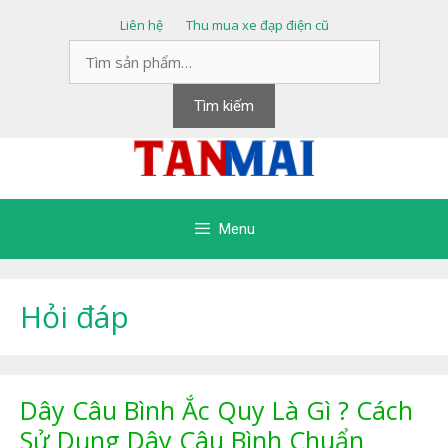
Chuyển
Liên hệ
Thu mua xe đạp điện cũ
đến
Tìm
nội
kiếm:
dung
Tìm kiếm
Menu
Hỏi đáp
Dây Câu Bình Ắc Quy Là Gì ? Cách
Sử Dụng Dây Câu Bình Chuẩn