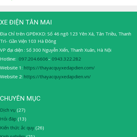
XE ĐIỆN TÂN MAI
Địa Chỉ trên GPĐKKD: Số 46 ngõ 123 Yên Xá, Tân Triều, Thanh
Trì- Gần Viện 103 Hà Đông
VP đại diện : Số 300 Nguyễn Xiển, Thanh Xuân, Hà Nội
Hotline:
097.204.6606
–
0943.322.282
Website 1:
https://thayacquyxedapdien.com/
Website 2:
https://thayacquyxedapdien.vn/
CHUYÊN MỤC
Dịch vụ
(27)
Hỏi đáp
(13)
Kiến thức ắc quy
(26)
Kinh nghiệm
(21)