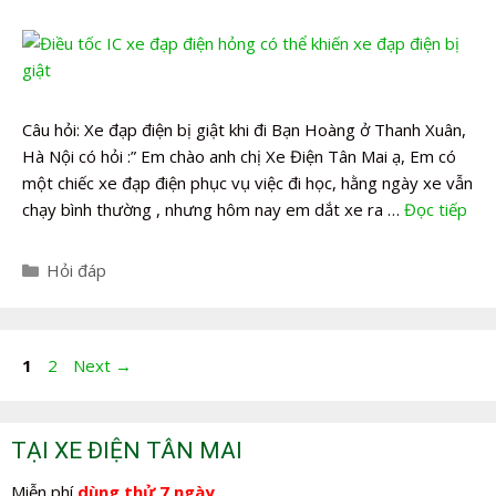
Câu hỏi: Xe đạp điện bị giật khi đi Bạn Hoàng ở Thanh Xuân,
Hà Nội có hỏi :” Em chào anh chị Xe Điện Tân Mai ạ, Em có
một chiếc xe đạp điện phục vụ việc đi học, hằng ngày xe vẫn
chạy bình thường , nhưng hôm nay em dắt xe ra …
Đọc tiếp
Danh
Hỏi đáp
mục
Điều
Page
Page
1
2
Next
→
hướng
bài
viết
TẠI XE ĐIỆN TÂN MAI
Miễn phí
dùng thử 7 ngày