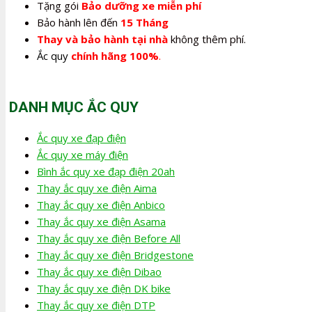
Tặng gói
Bảo dưỡng xe miễn phí
Bảo hành lên đến
15 Tháng
Thay và bảo hành tại nhà
không thêm phí.
Ắc quy
chính hãng 100%
.
DANH MỤC ẮC QUY
Ắc quy xe đạp điện
Ắc quy xe máy điện
Bình ắc quy xe đạp điện 20ah
Thay ắc quy xe điện Aima
Thay ắc quy xe điện Anbico
Thay ắc quy xe điện Asama
Thay ắc quy xe điện Before All
Thay ắc quy xe điện Bridgestone
Thay ắc quy xe điện Dibao
Thay ắc quy xe điện DK bike
Thay ắc quy xe điện DTP