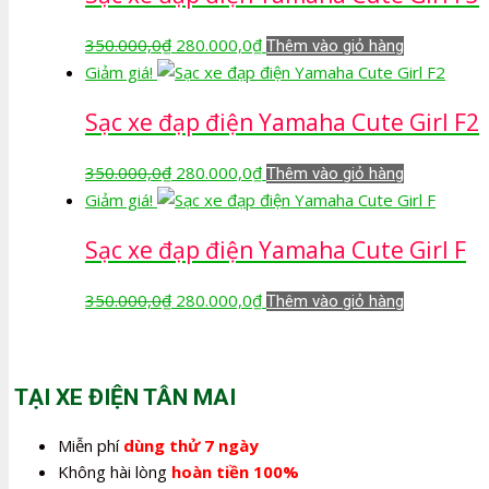
280.000,0₫.
Giá
Giá
350.000,0
₫
280.000,0
₫
Thêm vào giỏ hàng
gốc
hiện
Giảm giá!
là:
tại
Sạc xe đạp điện Yamaha Cute Girl F2
350.000,0₫.
là:
280.000,0₫.
Giá
Giá
350.000,0
₫
280.000,0
₫
Thêm vào giỏ hàng
gốc
hiện
Giảm giá!
là:
tại
Sạc xe đạp điện Yamaha Cute Girl F
350.000,0₫.
là:
280.000,0₫.
Giá
Giá
350.000,0
₫
280.000,0
₫
Thêm vào giỏ hàng
gốc
hiện
là:
tại
350.000,0₫.
là:
TẠI XE ĐIỆN TÂN MAI
280.000,0₫.
Miễn phí
dùng thử 7 ngày
Không hài lòng
hoàn tiền 100%