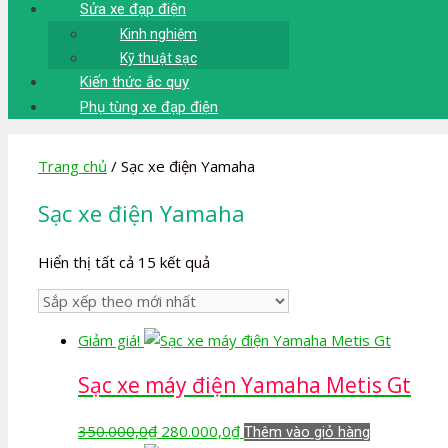
Sửa xe đạp điện
Kinh nghiệm
Kỹ thuật sạc
Kiến thức ắc quy
Phụ tùng xe đạp điện
Trang chủ
/ Sạc xe điện Yamaha
Sạc xe điện Yamaha
Đã
Hiển thị tất cả 15 kết quả
sắp
xếp
theo
Giảm giá!
mới
nhất
Sạc xe máy điện Yamaha Metis Gt
Giá
Giá
350.000,0
₫
280.000,0
₫
Thêm vào giỏ hàng