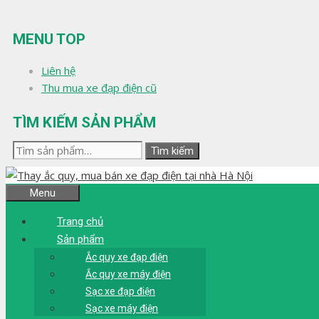
Chuyển
đến
MENU TOP
nội
dung
Liên hệ
Thu mua xe đạp điện cũ
TÌM KIẾM SẢN PHẨM
Tìm
Tìm kiếm
kiếm:
Menu
Trang chủ
Sản phẩm
Ắc quy xe đạp điện
Ắc quy xe máy điện
Sạc xe đạp điện
Sạc xe máy điện