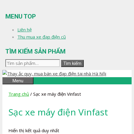
Chuyển
đến
MENU TOP
nội
dung
Liên hệ
Thu mua xe đạp điện cũ
TÌM KIẾM SẢN PHẨM
Tìm
Tìm kiếm
kiếm:
Menu
Trang chủ
/ Sạc xe máy điện Vinfast
Sạc xe máy điện Vinfast
Hiển thị kết quả duy nhất