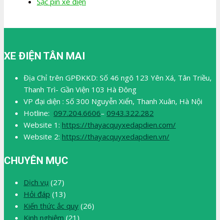
Sạc pin xe điện
XE ĐIỆN TÂN MAI
Địa Chỉ trên GPĐKKD: Số 46 ngõ 123 Yên Xá, Tân Triều,
Thanh Trì- Gần Viện 103 Hà Đông
VP đại diện : Số 300 Nguyễn Xiển, Thanh Xuân, Hà Nội
Hotline:
097.204.6606
–
0943.322.282
Website 1:
https://thayacquyxedapdien.com/
Website 2:
https://thayacquyxedapdien.vn/
CHUYÊN MỤC
Dịch vụ
(27)
Hỏi đáp
(13)
Kiến thức ắc quy
(26)
Kinh nghiệm
(21)