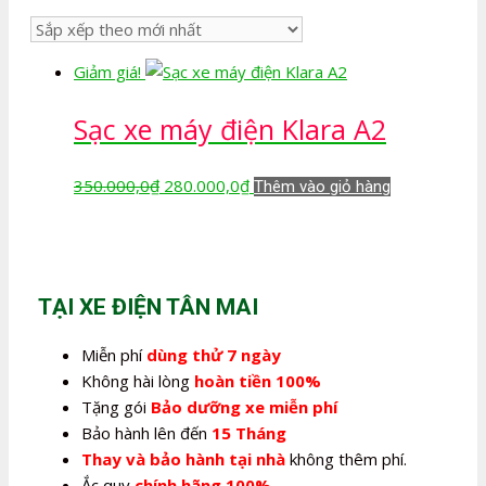
Giảm giá!
Sạc xe máy điện Klara A2
Giá
Giá
350.000,0
₫
280.000,0
₫
Thêm vào giỏ hàng
gốc
hiện
là:
tại
350.000,0₫.
là:
280.000,0₫.
TẠI XE ĐIỆN TÂN MAI
Miễn phí
dùng thử 7 ngày
Không hài lòng
hoàn tiền 100%
Tặng gói
Bảo dưỡng xe miễn phí
Bảo hành lên đến
15 Tháng
Thay và bảo hành tại nhà
không thêm phí.
Ắc quy
chính hãng 100%
.