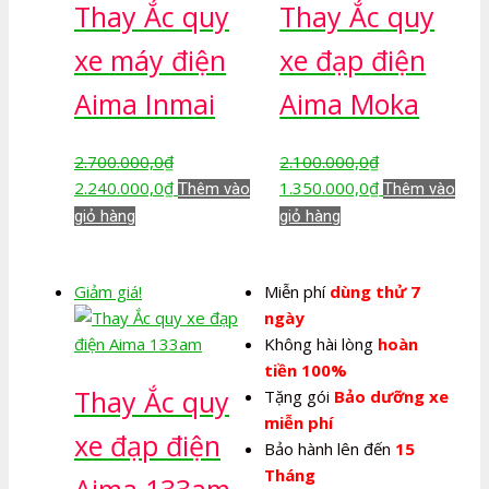
Thay Ắc quy
Thay Ắc quy
xe máy điện
xe đạp điện
Aima Inmai
Aima Moka
2.700.000,0
₫
2.100.000,0
₫
Giá
Giá
Giá
Giá
2.240.000,0
₫
1.350.000,0
₫
Thêm vào
Thêm vào
gốc
hiện
gốc
hiện
giỏ hàng
giỏ hàng
là:
tại
là:
tại
2.700.000,0₫.
là:
2.100.000,0₫.
là:
Giảm giá!
Miễn phí
dùng thử 7
2.240.000,0₫.
1.350.000,0₫.
ngày
Không hài lòng
hoàn
tiền 100%
Thay Ắc quy
Tặng gói
Bảo dưỡng xe
miễn phí
xe đạp điện
Bảo hành lên đến
15
Tháng
Aima 133am