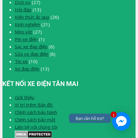
Dịch vụ
(27)
Hỏi đáp
(13)
Kiến thức ắc quy
(26)
Kinh nghiệm
(21)
Mẹo vặt
(27)
Pin xe điện
(1)
Sạc xe đạp điện
(6)
Sửa xe đạp điện
(8)
Tin xe
(10)
Xe đạp điện
(13)
KẾT NỐI XE ĐIỆN TÂN MAI
Giới thiệu
Vị trí trêm Bản đồ
Chính sách bảo hành
1
Bạn cần hỗ trợ?
Chính sách bảo mật
Liên hệ với chúng tôi