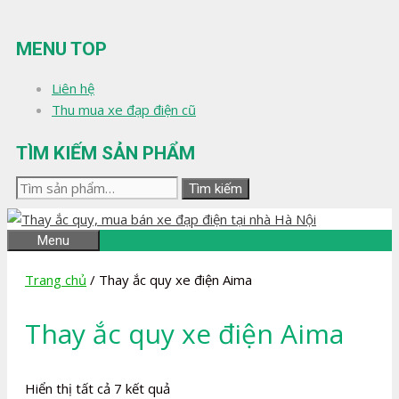
Chuyển
đến
MENU TOP
nội
dung
Liên hệ
Thu mua xe đạp điện cũ
TÌM KIẾM SẢN PHẨM
Tìm
Tìm kiếm
kiếm:
Menu
Trang chủ
/ Thay ắc quy xe điện Aima
Thay ắc quy xe điện Aima
Đã
Hiển thị tất cả 7 kết quả