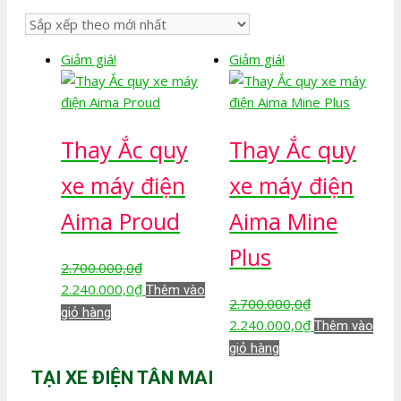
sắp
xếp
theo
Giảm giá!
Giảm giá!
mới
nhất
Thay Ắc quy
Thay Ắc quy
xe máy điện
xe máy điện
Aima Proud
Aima Mine
Plus
2.700.000,0
₫
Giá
Giá
2.240.000,0
₫
Thêm vào
2.700.000,0
₫
gốc
hiện
giỏ hàng
Giá
Giá
2.240.000,0
₫
Thêm vào
là:
tại
gốc
hiện
giỏ hàng
2.700.000,0₫.
là:
là:
tại
2.240.000,0₫.
TẠI XE ĐIỆN TÂN MAI
2.700.000,0₫.
là: