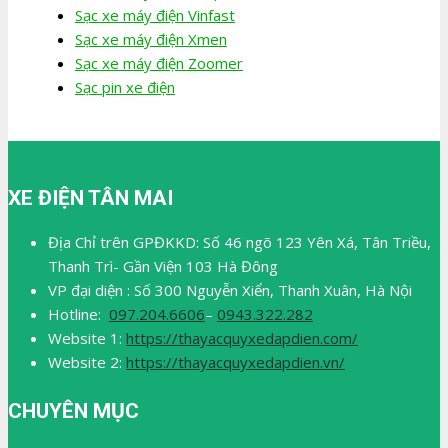
Sạc xe máy điện Vinfast
Sạc xe máy điện Xmen
Sạc xe máy điện Zoomer
Sạc pin xe điện
XE ĐIỆN TÂN MAI
Địa Chỉ trên GPĐKKD: Số 46 ngõ 123 Yên Xá, Tân Triều,
Thanh Trì- Gần Viện 103 Hà Đông
VP đại diện : Số 300 Nguyễn Xiển, Thanh Xuân, Hà Nội
Hotline:
097.204.6606
–
0943.322.282
Website 1:
https://thayacquyxedapdien.com/
Website 2:
https://thayacquyxedapdien.vn/
CHUYÊN MỤC