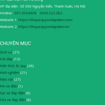
VP đại diện : Số 300 Nguyễn Xiển, Thanh Xuân, Hà Nội
Hotline:
097.204.6606
–
0943.322.282
Website 1:
https://thayacquyxedapdien.com/
Website 2:
https://thayacquyxedapdien.vn/
CHUYÊN MỤC
Dịch vụ
(27)
Hỏi đáp
(13)
Kiến thức ắc quy
(26)
Kinh nghiệm
(21)
Mẹo vặt
(27)
Pin xe điện
(1)
Sạc xe đạp điện
(6)
Sửa xe đạp điện
(8)