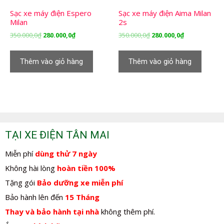
Sạc xe máy điện Espero
Sạc xe máy điện Aima Milan
Milan
2s
Giá
Giá
Giá
Giá
350.000,0
₫
280.000,0
₫
350.000,0
₫
280.000,0
₫
gốc
hiện
gốc
hiện
là:
tại
là:
tại
Thêm vào giỏ hàng
Thêm vào giỏ hàng
350.000,0₫.
là:
350.000,0₫.
là:
280.000,0₫.
280.000,0₫.
TẠI XE ĐIỆN TÂN MAI
Miễn phí
dùng thử 7 ngày
Không hài lòng
hoàn tiền 100%
Tặng gói
Bảo dưỡng xe miễn phí
Bảo hành lên đến
15 Tháng
Thay và bảo hành tại nhà
không thêm phí.