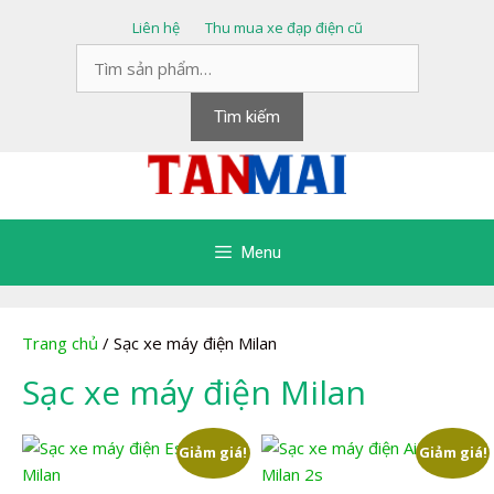
Chuyển
Liên hệ
Thu mua xe đạp điện cũ
đến
Tìm
nội
kiếm:
dung
Tìm kiếm
Menu
Trang chủ
/ Sạc xe máy điện Milan
Sạc xe máy điện Milan
Giảm giá!
Giảm giá!