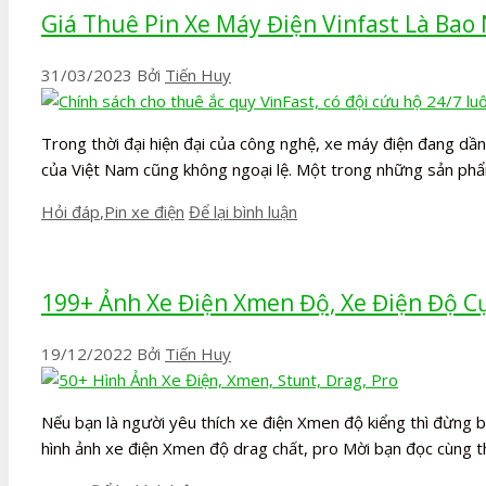
Giá Thuê Pin Xe Máy Điện Vinfast Là Bao 
31/03/2023
Bởi
Tiến Huy
Trong thời đại hiện đại của công nghệ, xe máy điện đang dần
của Việt Nam cũng không ngoại lệ. Một trong những sản ph
Danh
Hỏi đáp
,
Pin xe điện
Để lại bình luận
mục
199+ Ảnh Xe Điện Xmen Độ, Xe Điện Độ C
19/12/2022
Bởi
Tiến Huy
Nếu bạn là người yêu thích xe điện Xmen độ kiểng thì đừng 
hình ảnh xe điện Xmen độ drag chất, pro Mời bạn đọc cùng 