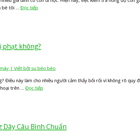
hiều gia đình có con đi học. Hiện nay, việc kiểm tra nồng độ cồn g
n bè tôi …
Đọc tiếp
bị phạt không?
? Điều này làm cho nhiều người cảm thấy bối rối vì không rõ quy đị
 thoại trên …
Đọc tiếp
ng Dây Câu Bình Chuẩn