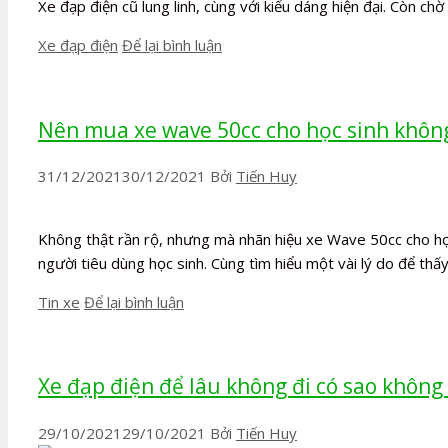
Xe đạp điện cũ lung linh, cùng với kiểu dáng hiện đại. Còn ch
Danh
Xe đạp điện
Để lại bình luận
mục
Nên mua xe wave 50cc cho học sinh khôn
31/12/2021
30/12/2021
Bởi
Tiến Huy
Không thật rần rộ, nhưng mà nhãn hiệu xe Wave 50cc cho học
người tiêu dùng học sinh. Cùng tìm hiểu một vài lý do để thấ
Danh
Tin xe
Để lại bình luận
mục
Xe đạp điện để lâu không đi có sao không 
29/10/2021
29/10/2021
Bởi
Tiến Huy