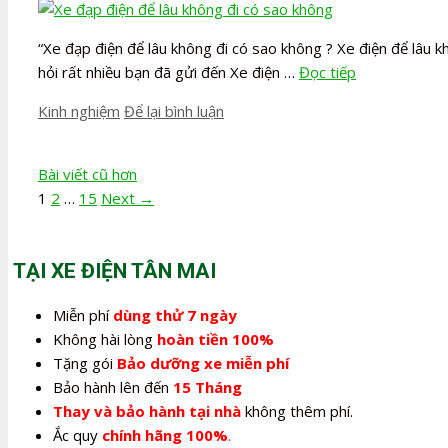
“Xe đạp điện để lâu không đi có sao không ? Xe điện để lâu kh
hỏi rất nhiều bạn đã gửi đến Xe điện …
Đọc tiếp
Danh
Kinh nghiệm
Để lại bình luận
mục
Điều
Bài viết cũ hơn
hướng
Page
Page
Page
1
2
…
15
Next
→
bài
viết
TẠI XE ĐIỆN TÂN MAI
Miễn phí
dùng thử 7 ngày
Không hài lòng
hoàn tiền 100%
Tặng gói
Bảo dưỡng xe miễn phí
Bảo hành lên đến
15 Tháng
Thay và bảo hành tại nhà
không thêm phí.
Ắc quy
chính hãng 100%
.