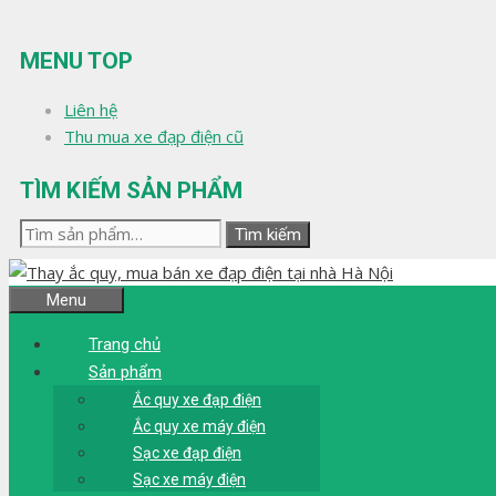
Chuyển
đến
MENU TOP
nội
dung
Liên hệ
Thu mua xe đạp điện cũ
TÌM KIẾM SẢN PHẨM
Tìm
Tìm kiếm
kiếm:
Menu
Trang chủ
Sản phẩm
Ắc quy xe đạp điện
Ắc quy xe máy điện
Sạc xe đạp điện
Sạc xe máy điện