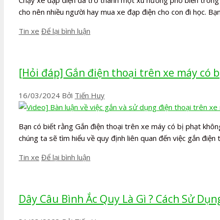
Chạy xe đạp điện đã trở thành một xu hướng phổ biến trong n
cho nên nhiều người hay mua xe đạp điện cho con đi học. Bạ
Danh
Tin xe
Để lại bình luận
mục
[Hỏi đáp] Gắn điện thoại trên xe máy có 
16/03/2024
Bởi
Tiến Huy
Bạn có biết rằng Gắn điện thoại trên xe máy có bị phạt không
chúng ta sẽ tìm hiểu về quy định liên quan đến việc gắn điện
Danh
Tin xe
Để lại bình luận
mục
Dây Câu Bình Ắc Quy Là Gì ? Cách Sử Dụ