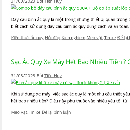
31/03/2023
Bởi
Tiến Huy
Dây câu bình ắc quy là một trong những thiết bị quan trọng
biết cách sử dụng dây câu bình ắc quy đúng cách và an toàn
Danh
Kiến thức ắc quy
,
Hỏi đáp
,
Kinh nghiệm
,
Mẹo vặt
,
Tin xe
Để lại 
mục
Sạc Ắc Quy Xe Máy Hết Bao Nhiêu Tiền ? 
31/03/2023
Bởi
Tiến Huy
Khi sử dụng xe máy, việc sạc ắc quy là một nhu cầu thiết yếu
hết bao nhiêu tiền? Điều này phụ thuộc vào nhiều yếu tố, từ
Danh
Mẹo vặt
,
Tin xe
Để lại bình luận
mục