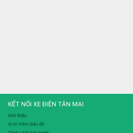
KẾT NỐI XE ĐIỆN TÂN MAI
Giới thiệu
Vị trí trêm Bản đồ
Chính sách bảo hành