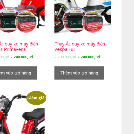
Ắc quy xe máy điện
Thay Ắc quy xe máy điện
s Primavena
Vespa Fuji
Giá
Giá
Giá
Giá
00,0
₫
2.240.000,0
₫
2.700.000,0
₫
2.240.000,0
₫
gốc
hiện
gốc
hiện
là:
tại
là:
tại
êm vào giỏ hàng
Thêm vào giỏ hàng
2.700.000,0₫.
là:
2.700.000,0₫.
là:
2.240.000,0₫.
2.240.000,0₫.
Giảm giá!