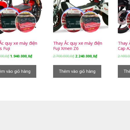
Ắc quy xe máy điện
Thay Ắc quy xe máy điện
Thay 
 Fuji
Fuji Xmen Z6
Cap A2
Giá
Giá
Giá
Giá
000,0
₫
1.940.000,0
₫
2.700.000,0
₫
2.240.000,0
₫
2.100.0
gốc
hiện
gốc
hiện
là:
tại
là:
tại
êm vào giỏ hàng
Thêm vào giỏ hàng
Th
2.500.000,0₫.
là:
2.700.000,0₫.
là:
1.940.000,0₫.
2.240.000,0₫.