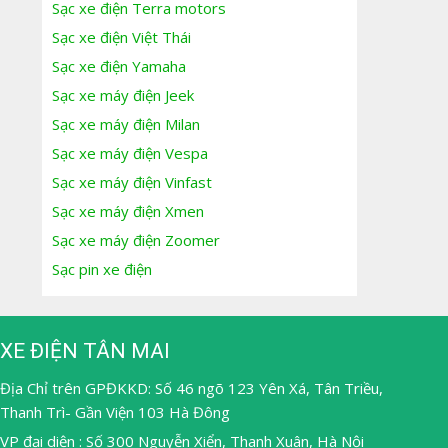
Sạc xe điện Terra motors
Sạc xe điện Việt Thái
Sạc xe điện Yamaha
Sạc xe máy điện Jeek
Sạc xe máy điện Milan
Sạc xe máy điện Vespa
Sạc xe máy điện Vinfast
Sạc xe máy điện Xmen
Sạc xe máy điện Zoomer
Sạc pin xe điện
XE ĐIỆN TÂN MAI
Địa Chỉ trên GPĐKKD: Số 46 ngõ 123 Yên Xá, Tân Triều,
Thanh Trì- Gần Viện 103 Hà Đông
VP đại diện : Số 300 Nguyễn Xiển, Thanh Xuân, Hà Nội