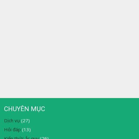
CHUYÊN MỤC
Dịch vụ
(27)
Hỏi đáp
(13)
Kiến thức ắc quy
(26)