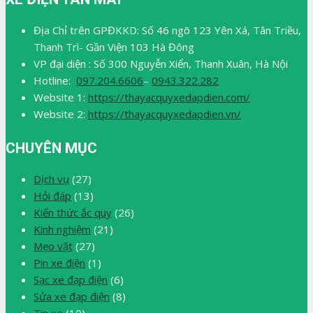
Địa Chỉ trên GPĐKKD: Số 46 ngõ 123 Yên Xá, Tân Triều,
Thanh Trì- Gần Viện 103 Hà Đông
VP đại diện : Số 300 Nguyễn Xiển, Thanh Xuân, Hà Nội
Hotline:
097.204.6606
–
0943.322.282
Website 1:
https://thayacquyxedapdien.com/
Website 2:
https://thayacquyxedapdien.vn/
CHUYÊN MỤC
Dịch vụ
(27)
Hỏi đáp
(13)
Kiến thức ắc quy
(26)
Kinh nghiệm
(21)
Mẹo vặt
(27)
Pin xe điện
(1)
Sạc xe đạp điện
(6)
Sửa xe đạp điện
(8)