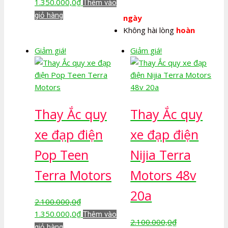
Giá
Giá
1.350.000,0
₫
Thêm vào
2.100.000,0₫.
là:
gốc
hiện
giỏ hàng
ngày
1.350.000,0₫.
là:
tại
Không hài lòng
hoàn
2.100.000,0₫.
là:
Giảm giá!
Giảm giá!
1.350.000,0₫.
Thay Ắc quy
Thay Ắc quy
xe đạp điện
xe đạp điện
Pop Teen
Nijia Terra
Terra Motors
Motors 48v
20a
2.100.000,0
₫
Giá
Giá
1.350.000,0
₫
Thêm vào
2.100.000,0
₫
gốc
hiện
giỏ hàng