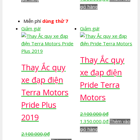
là:
tại
gốc
hiện
giỏ hàng
2.100.000,0₫.
là:
là:
tại
Miễn phí
dùng thử 7
1.350.000,0₫.
2.100.000,0₫.
là:
Giảm giá!
Giảm giá!
1.350.000,0₫.
Thay Ắc quy
Thay Ắc quy
xe đạp điện
xe đạp điện
Pride Terra
Terra Motors
Motors
Pride Plus
2.100.000,0
₫
2019
Giá
Giá
1.350.000,0
₫
Thêm vào
gốc
hiện
giỏ hàng
2.100.000,0
₫
là:
tại