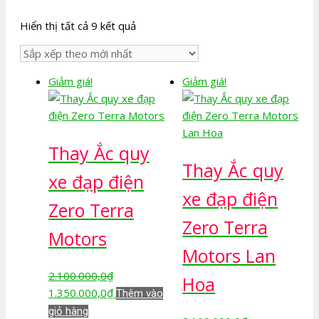
Đã
Hiển thị tất cả 9 kết quả
sắp
xếp
theo
Giảm giá!
Giảm giá!
mới
nhất
Thay Ắc quy
Thay Ắc quy
xe đạp điện
xe đạp điện
Zero Terra
Zero Terra
Motors
Motors Lan
2.100.000,0
₫
Hoa
Giá
Giá
1.350.000,0
₫
Thêm vào
gốc
hiện
giỏ hàng