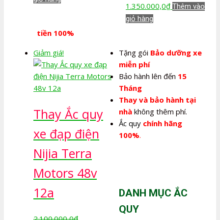
Giá
Giá
1.350.000,0
₫
Thêm vào
là:
tại
gốc
hiện
giỏ hàng
2.100.000,0₫.
là:
là:
tại
tiền 100%
1.350.000,0₫.
2.100.000,0₫.
là:
Giảm giá!
Tặng gói
Bảo dưỡng xe
1.350.000,0₫.
miễn phí
Bảo hành lên đến
15
Tháng
Thay và bảo hành tại
Thay Ắc quy
nhà
không thêm phí.
Ắc quy
chính hãng
xe đạp điện
100%
.
Nijia Terra
Motors 48v
12a
DANH MỤC ẮC
QUY
2.100.000,0
₫