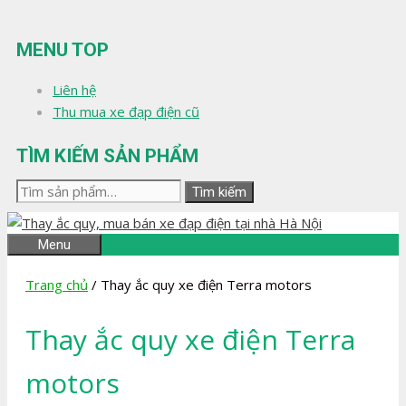
Chuyển
đến
MENU TOP
nội
dung
Liên hệ
Thu mua xe đạp điện cũ
TÌM KIẾM SẢN PHẨM
Tìm
Tìm kiếm
kiếm:
Menu
Trang chủ
/ Thay ắc quy xe điện Terra motors
Thay ắc quy xe điện Terra
motors