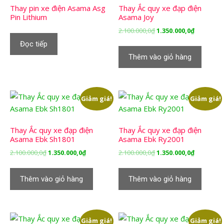
Thay pin xe điện Asama Asg
Thay Ắc quy xe đạp điện
Pin Lithium
Asama Joy
Giá
Giá
2.100.000,0
₫
1.350.000,0
₫
gốc
hiện
Đọc tiếp
là:
tại
Thêm vào giỏ hàng
2.100.000,0₫.
là:
1.350.000,
Giảm giá!
Giảm giá!
Thay Ắc quy xe đạp điện
Thay Ắc quy xe đạp điện
Asama Ebk Sh1801
Asama Ebk Ry2001
Giá
Giá
Giá
Giá
2.100.000,0
₫
1.350.000,0
₫
2.100.000,0
₫
1.350.000,0
₫
gốc
hiện
gốc
hiện
là:
tại
là:
tại
Thêm vào giỏ hàng
Thêm vào giỏ hàng
2.100.000,0₫.
là:
2.100.000,0₫.
là:
1.350.000,0₫.
1.350.000,
Giảm giá!
Giảm giá!