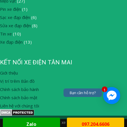
Mẹo vặt
(27)
Pin xe điện
(1)
Sạc xe đạp điện
(6)
Sửa xe đạp điện
(8)
Tin xe
(10)
Xe đạp điện
(13)
KẾT NỐI XE ĐIỆN TÂN MAI
Giới thiệu
Vị trí trêm Bản đồ
Chính sách bảo hành
1
Bạn cần hỗ trợ?
Chính sách bảo mật
Liên hệ với chúng tôi
© 2026 Thay ắc quy, mua bán xe đạp điện tại nhà Hà Nội
• Built
Zalo
097.204.6606