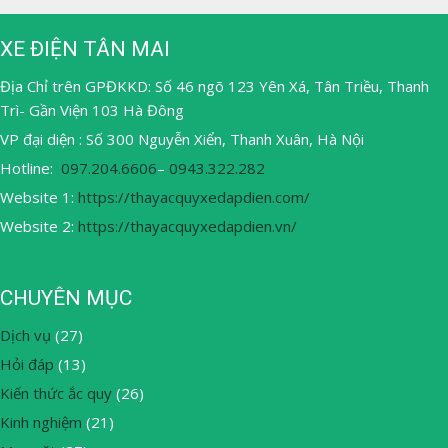
XE ĐIỆN TÂN MAI
Địa Chỉ trên GPĐKKD: Số 46 ngõ 123 Yên Xá, Tân Triều, Thanh
Trì- Gần Viện 103 Hà Đông
VP đại diện : Số 300 Nguyễn Xiển, Thanh Xuân, Hà Nội
Hotline:
097.204.6606
–
0943.322.282
Website 1:
https://thayacquyxedapdien.com/
Website 2:
https://thayacquyxedapdien.vn/
CHUYÊN MỤC
Dịch vụ
(27)
Hỏi đáp
(13)
Kiến thức ắc quy
(26)
Kinh nghiệm
(21)