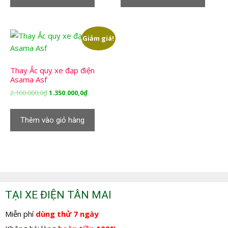
1.350.000,0₫.
1.350.000,
Giảm giá!
Thay Ắc quy xe đạp điện
Asama Asf
Giá
Giá
2.100.000,0
₫
1.350.000,0
₫
gốc
hiện
là:
tại
Thêm vào giỏ hàng
2.100.000,0₫.
là:
1.350.000,0₫.
TẠI XE ĐIỆN TÂN MAI
Miễn phí
dùng thử 7 ngày