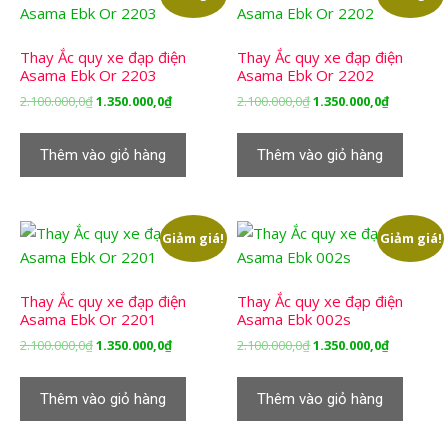
Thay Ắc quy xe đạp điện
Thay Ắc quy xe đạp điện
Asama Ebk Or 2203
Asama Ebk Or 2202
Giá
Giá
Giá
Giá
2.100.000,0
₫
1.350.000,0
₫
2.100.000,0
₫
1.350.000,0
₫
gốc
hiện
gốc
hiện
là:
tại
là:
tại
Thêm vào giỏ hàng
Thêm vào giỏ hàng
2.100.000,0₫.
là:
2.100.000,0₫.
là:
1.350.000,0₫.
1.350.000,
Giảm giá!
Giảm giá!
Thay Ắc quy xe đạp điện
Thay Ắc quy xe đạp điện
Asama Ebk Or 2201
Asama Ebk 002s
Giá
Giá
Giá
Giá
2.100.000,0
₫
1.350.000,0
₫
2.100.000,0
₫
1.350.000,0
₫
gốc
hiện
gốc
hiện
là:
tại
là:
tại
Thêm vào giỏ hàng
Thêm vào giỏ hàng
2.100.000,0₫.
là:
2.100.000,0₫.
là:
1.350.000,0₫.
1.350.000,