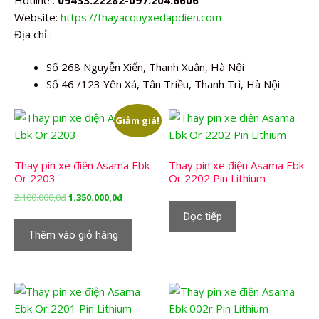
Website:
https://thayacquyxedapdien.com
Địa chỉ :
Số 268 Nguyễn Xiển, Thanh Xuân, Hà Nội
Số 46 /123 Yên Xá, Tân Triều, Thanh Trì, Hà Nội
Giảm giá!
Thay pin xe điện Asama Ebk
Thay pin xe điện Asama Ebk
Or 2203
Or 2202 Pin Lithium
Giá
Giá
2.100.000,0
₫
1.350.000,0
₫
gốc
hiện
Đọc tiếp
là:
tại
Thêm vào giỏ hàng
2.100.000,0₫.
là:
1.350.000,0₫.