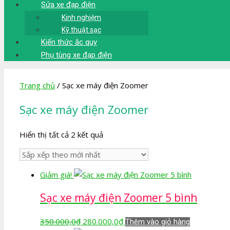
Sửa xe đạp điện
Kinh nghiệm
Kỹ thuật sạc
Kiến thức ắc quy
Phụ tùng xe đạp điện
Trang chủ
/ Sạc xe máy điện Zoomer
Sạc xe máy điện Zoomer
Đã
Hiển thị tất cả 2 kết quả
sắp
xếp
theo
Giảm giá!
mới
nhất
Sạc xe máy điện Zoomer 5 bình
Giá
Giá
350.000,0
₫
280.000,0
₫
Thêm vào giỏ hàng