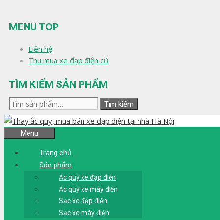
Chuyển
đến
MENU TOP
nội
dung
Liên hệ
Thu mua xe đạp điện cũ
TÌM KIẾM SẢN PHẨM
Tìm
Tìm kiếm
kiếm:
Menu
Trang chủ
Sản phẩm
Ắc quy xe đạp điện
Ắc quy xe máy điện
Sạc xe đạp điện
Sạc xe máy điện