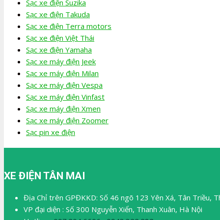
Sạc xe điện Suzika
Sạc xe điện Takuda
Sạc xe điện Terra motors
Sạc xe điện Việt Thái
Sạc xe điện Yamaha
Sạc xe máy điện Jeek
Sạc xe máy điện Milan
Sạc xe máy điện Vespa
Sạc xe máy điện Vinfast
Sạc xe máy điện Xmen
Sạc xe máy điện Zoomer
Sạc pin xe điện
XE ĐIỆN TÂN MAI
Địa Chỉ trên GPĐKKD: Số 46 ngõ 123 Yên Xá, Tân Triều, T
VP đại diện : Số 300 Nguyễn Xiển, Thanh Xuân, Hà Nội