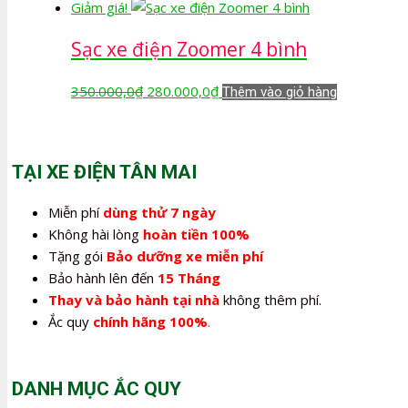
gốc
hiện
Giảm giá!
là:
tại
Sạc xe điện Zoomer 4 bình
350.000,0₫.
là:
280.000,0₫.
Giá
Giá
350.000,0
₫
280.000,0
₫
Thêm vào giỏ hàng
gốc
hiện
là:
tại
350.000,0₫.
là:
TẠI XE ĐIỆN TÂN MAI
280.000,0₫.
Miễn phí
dùng thử 7 ngày
Không hài lòng
hoàn tiền 100%
Tặng gói
Bảo dưỡng xe miễn phí
Bảo hành lên đến
15 Tháng
Thay và bảo hành tại nhà
không thêm phí.
Ắc quy
chính hãng 100%
.
DANH MỤC ẮC QUY