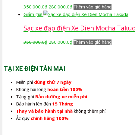
280.000,0₫.
Giá
Giá
350.000,0
₫
280.000,0
₫
Thêm vào giỏ hàng
gốc
hiện
Giảm giá!
là:
tại
Sạc xe đạp điện Xe Dien Mocha Taku
350.000,0₫.
là:
280.000,0₫.
Giá
Giá
350.000,0
₫
280.000,0
₫
Thêm vào giỏ hàng
gốc
hiện
là:
tại
350.000,0₫.
là:
TẠI XE ĐIỆN TÂN MAI
280.000,0₫.
Miễn phí
dùng thử 7 ngày
Không hài lòng
hoàn tiền 100%
Tặng gói
Bảo dưỡng xe miễn phí
Bảo hành lên đến
15 Tháng
Thay và bảo hành tại nhà
không thêm phí.
Ắc quy
chính hãng 100%
.