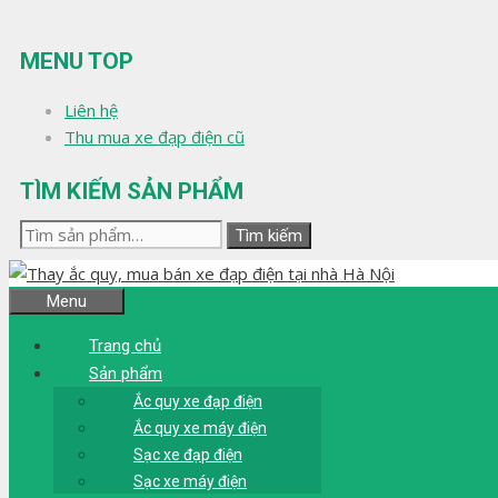
Chuyển
đến
MENU TOP
nội
dung
Liên hệ
Thu mua xe đạp điện cũ
TÌM KIẾM SẢN PHẨM
Tìm
Tìm kiếm
kiếm:
Menu
Trang chủ
Sản phẩm
Ắc quy xe đạp điện
Ắc quy xe máy điện
Sạc xe đạp điện
Sạc xe máy điện