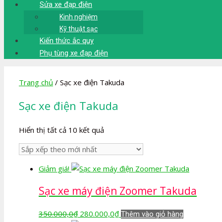
Sửa xe đạp điện
Kinh nghiệm
Kỹ thuật sạc
Kiến thức ắc quy
Phụ tùng xe đạp điện
Trang chủ
/ Sạc xe điện Takuda
Sạc xe điện Takuda
Đã
Hiển thị tất cả 10 kết quả
sắp
xếp
theo
Giảm giá!
mới
nhất
Sạc xe máy điện Zoomer Takuda
Giá
Giá
350.000,0
₫
280.000,0
₫
Thêm vào giỏ hàng