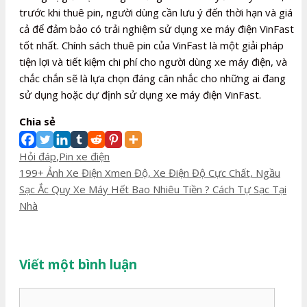
trước khi thuê pin, người dùng cần lưu ý đến thời hạn và giá
cả để đảm bảo có trải nghiệm sử dụng xe máy điện VinFast
tốt nhất. Chính sách thuê pin của VinFast là một giải pháp
tiện lợi và tiết kiệm chi phí cho người dùng xe máy điện, và
chắc chắn sẽ là lựa chọn đáng cân nhắc cho những ai đang
sử dụng hoặc dự định sử dụng xe máy điện VinFast.
Chia sẻ
Danh
Hỏi đáp
,
Pin xe điện
mục
Điều
199+ Ảnh Xe Điện Xmen Độ, Xe Điện Độ Cực Chất, Ngầu
hướng
Sạc Ắc Quy Xe Máy Hết Bao Nhiêu Tiền ? Cách Tự Sạc Tại
bài
Nhà
viết
Viết một bình luận
Bình