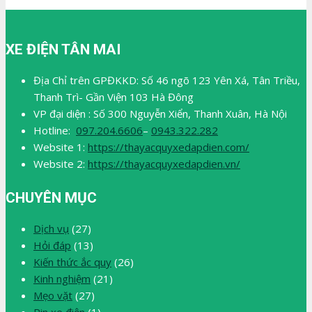
XE ĐIỆN TÂN MAI
Địa Chỉ trên GPĐKKD: Số 46 ngõ 123 Yên Xá, Tân Triều,
Thanh Trì- Gần Viện 103 Hà Đông
VP đại diện : Số 300 Nguyễn Xiển, Thanh Xuân, Hà Nội
Hotline:
097.204.6606
–
0943.322.282
Website 1:
https://thayacquyxedapdien.com/
Website 2:
https://thayacquyxedapdien.vn/
CHUYÊN MỤC
Dịch vụ
(27)
Hỏi đáp
(13)
Kiến thức ắc quy
(26)
Kinh nghiệm
(21)
Mẹo vặt
(27)
Pin xe điện
(1)