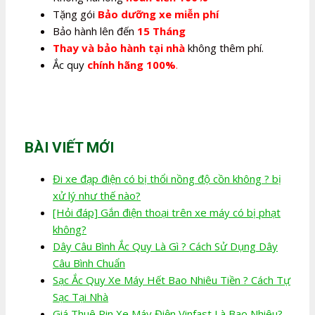
Tặng gói
Bảo dưỡng xe miễn phí
Bảo hành lên đến
15 Tháng
Thay và bảo hành tại nhà
không thêm phí.
Ắc quy
chính hãng 100%
.
BÀI VIẾT MỚI
Đi xe đạp điện có bị thổi nồng độ cồn không ? bị
xử lý như thế nào?
[Hỏi đáp] Gắn điện thoại trên xe máy có bị phạt
không?
Dây Câu Bình Ắc Quy Là Gì ? Cách Sử Dụng Dây
Câu Bình Chuẩn
Sạc Ắc Quy Xe Máy Hết Bao Nhiêu Tiền ? Cách Tự
Sạc Tại Nhà
Giá Thuê Pin Xe Máy Điện Vinfast Là Bao Nhiêu?