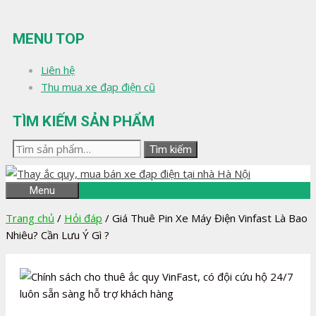
Chuyển
đến
MENU TOP
nội
dung
Liên hệ
Thu mua xe đạp điện cũ
TÌM KIẾM SẢN PHẨM
Tìm
Tìm kiếm
kiếm:
Menu
Trang chủ
/
Hỏi đáp
/
Giá Thuê Pin Xe Máy Điện Vinfast Là Bao
Nhiêu? Cần Lưu Ý Gì ?