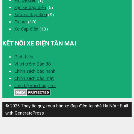
Sạc xe đạp điện
(6)
Sửa xe đạp điện
(8)
Tin xe
(10)
Xe đạp điện
(13)
KẾT NỐI XE ĐIỆN TÂN MAI
Giới thiệu
Vị trí trêm Bản đồ
Chính sách bảo hành
Chính sách bảo mật
Liên hệ với chúng tôi
© 2026 Thay ắc quy, mua bán xe đạp điện tại nhà Hà Nội
• Built
with
GeneratePress