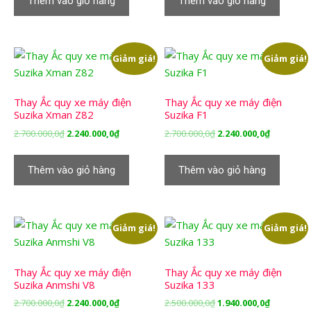
Thêm vào giỏ hàng
Thêm vào giỏ hàng
2.700.000,0₫.
là:
2.700.000,0₫.
là:
2.240.000,0₫.
2.240.000,
Giảm giá!
Giảm giá!
Thay Ắc quy xe máy điện
Thay Ắc quy xe máy điện
Suzika Xman Z82
Suzika F1
Giá
Giá
Giá
Giá
2.700.000,0
₫
2.240.000,0
₫
2.700.000,0
₫
2.240.000,0
₫
gốc
hiện
gốc
hiện
là:
tại
là:
tại
Thêm vào giỏ hàng
Thêm vào giỏ hàng
2.700.000,0₫.
là:
2.700.000,0₫.
là:
2.240.000,0₫.
2.240.000,
Giảm giá!
Giảm giá!
Thay Ắc quy xe máy điện
Thay Ắc quy xe máy điện
Suzika Anmshi V8
Suzika 133
Giá
Giá
Giá
Giá
2.700.000,0
₫
2.240.000,0
₫
2.500.000,0
₫
1.940.000,0
₫