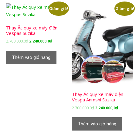
Giảm giá!
Giảm giá!
Thay Ắc quy xe máy điện
Vespas Suzika
Giá
Giá
2.700.000,0
₫
2.240.000,0
₫
gốc
hiện
là:
tại
Thêm vào giỏ hàng
2.700.000,0₫.
là:
2.240.000,0₫.
Thay Ắc quy xe máy điện
Vespa Anmshi Suzika
Giá
Giá
2.700.000,0
₫
2.240.000,0
₫
gốc
hiện
là:
tại
Thêm vào giỏ hàng
2.700.000,0₫.
là:
2.240.000,