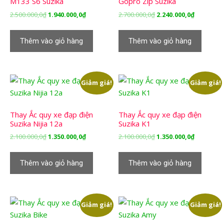
M133 S6 Suzika
Gopro Zip Suzika
Giá
Giá
Giá
Giá
2.500.000,0
₫
1.940.000,0
₫
2.700.000,0
₫
2.240.000,0
₫
gốc
hiện
gốc
hiện
là:
tại
là:
tại
Thêm vào giỏ hàng
Thêm vào giỏ hàng
2.500.000,0₫.
là:
2.700.000,0₫.
là:
1.940.000,0₫.
2.240.000,
Giảm giá!
Giảm giá!
Thay Ắc quy xe đạp điện
Thay Ắc quy xe đạp điện
Suzika Nijia 12a
Suzika K1
Giá
Giá
Giá
Giá
2.100.000,0
₫
1.350.000,0
₫
2.100.000,0
₫
1.350.000,0
₫
gốc
hiện
gốc
hiện
là:
tại
là:
tại
Thêm vào giỏ hàng
Thêm vào giỏ hàng
2.100.000,0₫.
là:
2.100.000,0₫.
là:
1.350.000,0₫.
1.350.000,
Giảm giá!
Giảm giá!