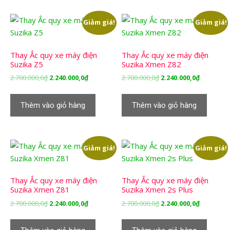
Giảm giá!
Giảm giá!
Thay Ắc quy xe máy điện
Thay Ắc quy xe máy điện
Suzika Z5
Suzika Xmen Z82
Giá
Giá
Giá
Giá
2.700.000,0
₫
2.240.000,0
₫
2.700.000,0
₫
2.240.000,0
₫
gốc
hiện
gốc
hiện
là:
tại
là:
tại
Thêm vào giỏ hàng
Thêm vào giỏ hàng
2.700.000,0₫.
là:
2.700.000,0₫.
là:
2.240.000,0₫.
2.240.000,
Giảm giá!
Giảm giá!
Thay Ắc quy xe máy điện
Thay Ắc quy xe máy điện
Suzika Xmen Z81
Suzika Xmen 2s Plus
Giá
Giá
Giá
Giá
2.700.000,0
₫
2.240.000,0
₫
2.700.000,0
₫
2.240.000,0
₫
gốc
hiện
gốc
hiện
là:
tại
là:
tại