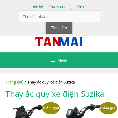
Chuyển
Liên hệ
Thu mua xe đạp điện cũ
đến
Tìm
nội
kiếm:
dung
Tìm kiếm
Menu
Trang chủ
/ Thay ắc quy xe điện Suzika
Thay ắc quy xe điện Suzika
Giảm giá!
Giảm giá!