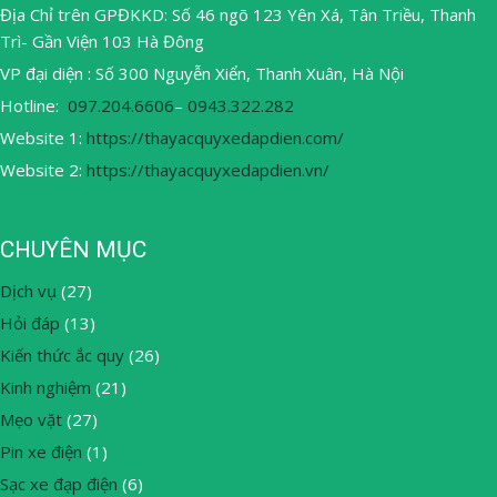
Địa Chỉ trên GPĐKKD: Số 46 ngõ 123 Yên Xá, Tân Triều, Thanh
Trì- Gần Viện 103 Hà Đông
VP đại diện : Số 300 Nguyễn Xiển, Thanh Xuân, Hà Nội
Hotline:
097.204.6606
–
0943.322.282
Website 1:
https://thayacquyxedapdien.com/
Website 2:
https://thayacquyxedapdien.vn/
CHUYÊN MỤC
Dịch vụ
(27)
Hỏi đáp
(13)
Kiến thức ắc quy
(26)
Kinh nghiệm
(21)
Mẹo vặt
(27)
Pin xe điện
(1)
Sạc xe đạp điện
(6)