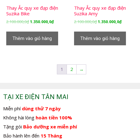
Thay Ắc quy xe đạp điện
Thay Ắc quy xe đạp điện
Suzika Bike
Suzika Amy
Giá
Giá
Giá
Giá
2.100.000,0
₫
1.350.000,0
₫
2.100.000,0
₫
1.350.000,0
₫
gốc
hiện
gốc
hiện
là:
tại
là:
tại
Thêm vào giỏ hàng
Thêm vào giỏ hàng
2.100.000,0₫.
là:
2.100.000,0₫.
là:
1.350.000,0₫.
1.350.000,
1
2
→
TẠI XE ĐIỆN TÂN MAI
Miễn phí
dùng thử 7 ngày
Không hài lòng
hoàn tiền 100%
Tặng gói
Bảo dưỡng xe miễn phí
Bảo hành lên đến
15 Tháng