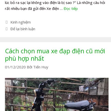
lúc bỏ ra sạc lại không vào điện là bị sao ?” Là những câu hỏi
rất nhiều bạn đã gửi đến Xe điện …
Đọc tiếp
Danh
Kinh nghiệm
mục
Để lại bình luận
Cách chọn mua xe đạp điện cũ mới
phù hợp nhất
01/12/2020
Bởi
Tiến Huy