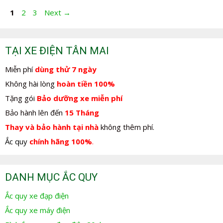
Điều
Page
Page
Page
1
2
3
Next
→
hướng
bài
viết
TẠI XE ĐIỆN TÂN MAI
Miễn phí
dùng thử 7 ngày
Không hài lòng
hoàn tiền 100%
Tặng gói
Bảo dưỡng xe miễn phí
Bảo hành lên đến
15 Tháng
Thay và bảo hành tại nhà
không thêm phí.
Ắc quy
chính hãng 100%
.
DANH MỤC ẮC QUY
Ắc quy xe đạp điện
Ắc quy xe máy điện