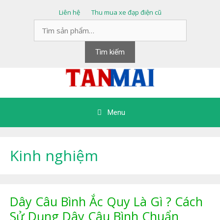
Chuyển
Liên hệ
Thu mua xe đạp điện cũ
đến
Tìm
nội
kiếm:
dung
Tìm kiếm
Menu
Kinh nghiệm
Dây Câu Bình Ắc Quy Là Gì ? Cách
Sử Dụng Dây Câu Bình Chuẩn