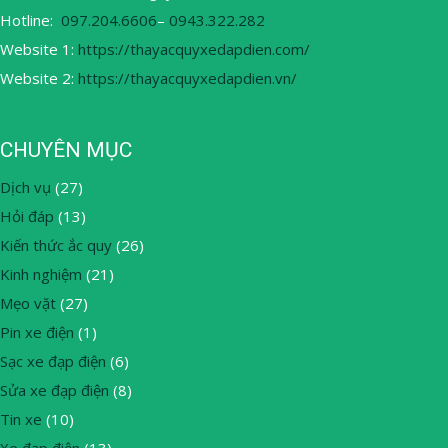
Hotline:
097.204.6606
–
0943.322.282
Website 1:
https://thayacquyxedapdien.com/
Website 2:
https://thayacquyxedapdien.vn/
CHUYÊN MỤC
Dịch vụ
(27)
Hỏi đáp
(13)
Kiến thức ắc quy
(26)
Kinh nghiệm
(21)
Mẹo vặt
(27)
Pin xe điện
(1)
Sạc xe đạp điện
(6)
Sửa xe đạp điện
(8)
Tin xe
(10)