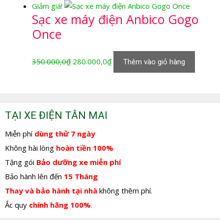
Giảm giá!
là:
tại
Sạc xe máy điện Anbico Gogo
350.000,0₫.
là:
Once
280.000,0₫.
Giá
Giá
350.000,0
₫
280.000,0
₫
Thêm vào giỏ hàng
gốc
hiện
là:
tại
350.000,0₫.
là:
280.000,0₫.
TẠI XE ĐIỆN TÂN MAI
Miễn phí
dùng thử 7 ngày
Không hài lòng
hoàn tiền 100%
Tặng gói
Bảo dưỡng xe miễn phí
Bảo hành lên đến
15 Tháng
Thay và bảo hành tại nhà
không thêm phí.
Ắc quy
chính hãng 100%
.