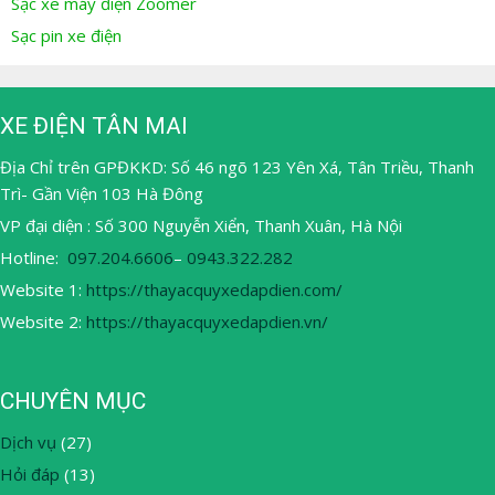
Sạc xe máy điện Zoomer
Sạc pin xe điện
XE ĐIỆN TÂN MAI
Địa Chỉ trên GPĐKKD: Số 46 ngõ 123 Yên Xá, Tân Triều, Thanh
Trì- Gần Viện 103 Hà Đông
VP đại diện : Số 300 Nguyễn Xiển, Thanh Xuân, Hà Nội
Hotline:
097.204.6606
–
0943.322.282
Website 1:
https://thayacquyxedapdien.com/
Website 2:
https://thayacquyxedapdien.vn/
CHUYÊN MỤC
Dịch vụ
(27)
Hỏi đáp
(13)