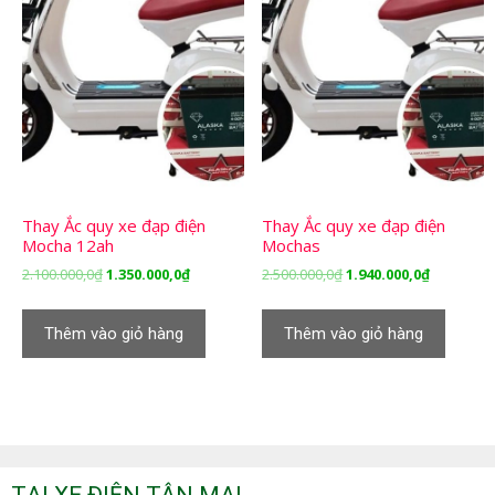
Thay Ắc quy xe đạp điện
Thay Ắc quy xe đạp điện
Mocha 12ah
Mochas
Giá
Giá
Giá
Giá
2.100.000,0
₫
1.350.000,0
₫
2.500.000,0
₫
1.940.000,0
₫
gốc
hiện
gốc
hiện
là:
tại
là:
tại
Thêm vào giỏ hàng
Thêm vào giỏ hàng
2.100.000,0₫.
là:
2.500.000,0₫.
là:
1.350.000,0₫.
1.940.000,