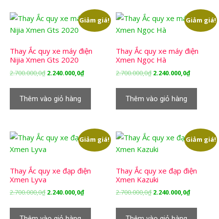
Giảm giá!
Giảm giá!
Thay Ắc quy xe máy điện
Thay Ắc quy xe máy điện
Nijia Xmen Gts 2020
Xmen Ngọc Hà
Giá
Giá
Giá
Giá
2.700.000,0
₫
2.240.000,0
₫
2.700.000,0
₫
2.240.000,0
₫
gốc
hiện
gốc
hiện
là:
tại
là:
tại
Thêm vào giỏ hàng
Thêm vào giỏ hàng
2.700.000,0₫.
là:
2.700.000,0₫.
là:
2.240.000,0₫.
2.240.000,
Giảm giá!
Giảm giá!
Thay Ắc quy xe đạp điện
Thay Ắc quy xe đạp điện
Xmen Lyva
Xmen Kazuki
Giá
Giá
Giá
Giá
2.700.000,0
₫
2.240.000,0
₫
2.700.000,0
₫
2.240.000,0
₫
gốc
hiện
gốc
hiện
là:
tại
là:
tại
Thêm vào giỏ hàng
Thêm vào giỏ hàng