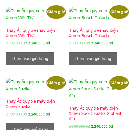
Giảm giá!
Giảm giá!
Thay Ắc quy xe máy điện
Thay Ắc quy xe máy điện
Xmen Việt Thái
Xmen Bosch Takuda
Giá
Giá
Giá
Giá
2.700.000,0
₫
2.240.000,0
₫
2.700.000,0
₫
2.240.000,0
₫
gốc
hiện
gốc
hiện
là:
tại
là:
tại
Thêm vào giỏ hàng
Thêm vào giỏ hàng
2.700.000,0₫.
là:
2.700.000,0₫.
là:
2.240.000,0₫.
2.240.000,
Giảm giá!
Giảm giá!
Thay Ắc quy xe máy điện
Xmen Suzika
Thay Ắc quy xe máy điện
Xmen Sport Suzika 2 phanh
Giá
Giá
2.700.000,0
₫
2.240.000,0
₫
đĩa
gốc
hiện
là:
tại
Giá
Giá
2.700.000,0
₫
2.240.000,0
₫
Thêm vào giỏ hàng