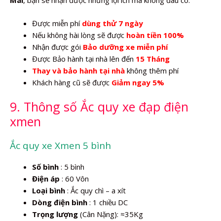
Mai
, bạn sẽ nhận được những lợi ích mà không đâu có.
Được miễn phí
dùng thử 7 ngày
Nếu không hài lòng sẽ được
hoàn tiền 100%
Nhận được gói
Bảo dưỡng xe miễn phí
Được Bảo hành tại nhà lên đến
15 Tháng
Thay và bảo hành tại nhà
không thêm phí
Khách hàng cũ sẽ được
Giảm ngay 5%
9. Thông số Ắc quy xe đạp điện
xmen
Ắc quy xe Xmen 5 bình
Số bình
: 5 bình
Điện áp
: 60 Vôn
Loại bình
: Ắc quy chì – a xít
Dòng điện bình
: 1 chiều DC
Trọng lượng
(Cân Nặng): ≈35Kg