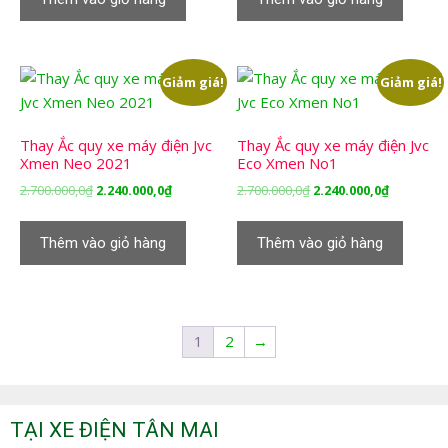
2.700.000,0₫.
là:
2.700.000,0₫.
là:
2.240.000,0₫.
2.240.000,
Giảm giá!
Giảm giá!
Thay Ắc quy xe máy điện Jvc
Thay Ắc quy xe máy điện Jvc
Xmen Neo 2021
Eco Xmen No1
Giá
Giá
Giá
Giá
2.700.000,0
₫
2.240.000,0
₫
2.700.000,0
₫
2.240.000,0
₫
gốc
hiện
gốc
hiện
là:
tại
là:
tại
Thêm vào giỏ hàng
Thêm vào giỏ hàng
2.700.000,0₫.
là:
2.700.000,0₫.
là:
2.240.000,0₫.
2.240.000,
1
2
→
TẠI XE ĐIỆN TÂN MAI