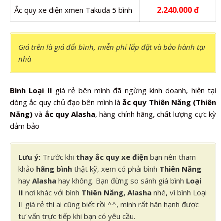
2.240.000 đ
Ắc quy xe điện xmen Takuda 5 bình
Giá trên là giá đổi bình, miễn phí lắp đặt và bảo hành tại
nhà
Bình Loại II
giá rẻ bên mình đã ngừng kinh doanh, hiện tại
dòng ắc quy chủ đạo bên mình là
ắc quy Thiên Năng (Thiên
Năng)
và
ắc quy Alasha
, hàng chính hãng, chất lượng cực kỳ
đảm bảo
Lưu ý:
Trước khi
thay ắc quy xe điện
bạn nên tham
khảo
hãng bình
thật kỹ, xem có phải bình
Thiên Năng
hay
Alasha
hay không. Bạn đừng so sánh giá bình
Loại
II
nơi khác với bình
Thiên Năng, Alasha
nhé, vì bình Loại
II giá rẻ thì ai cũng biết rồi ^^, mình rất hân hạnh được
tư vấn trực tiếp khi bạn có yêu cầu.