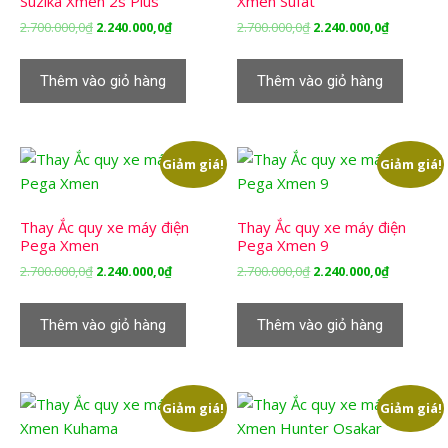
Suzika Xmen 2s Plus
Xmen Sufat
Giá
Giá
Giá
Giá
2.700.000,0
₫
2.240.000,0
₫
2.700.000,0
₫
2.240.000,0
₫
gốc
hiện
gốc
hiện
là:
tại
là:
tại
Thêm vào giỏ hàng
Thêm vào giỏ hàng
2.700.000,0₫.
là:
2.700.000,0₫.
là:
2.240.000,0₫.
2.240.000,
Giảm giá!
Giảm giá!
Thay Ắc quy xe máy điện
Thay Ắc quy xe máy điện
Pega Xmen
Pega Xmen 9
Giá
Giá
Giá
Giá
2.700.000,0
₫
2.240.000,0
₫
2.700.000,0
₫
2.240.000,0
₫
gốc
hiện
gốc
hiện
là:
tại
là:
tại
Thêm vào giỏ hàng
Thêm vào giỏ hàng
2.700.000,0₫.
là:
2.700.000,0₫.
là:
2.240.000,0₫.
2.240.000,
Giảm giá!
Giảm giá!