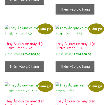
2.700.000,0₫.
là:
gốc
hiện
2.240.000,0₫.
là:
tại
Thêm vào giỏ hàng
2.700.000,0₫.
là:
2.240.000,
Giảm giá!
Giảm giá!
Thay Ắc quy xe máy điện
Thay Ắc quy xe máy điện
Suzika Xmen Z82
Suzika Xmen Z81
Giá
Giá
Giá
Giá
2.700.000,0
₫
2.240.000,0
₫
2.700.000,0
₫
2.240.000,0
₫
gốc
hiện
gốc
hiện
là:
tại
là:
tại
Thêm vào giỏ hàng
Thêm vào giỏ hàng
2.700.000,0₫.
là:
2.700.000,0₫.
là:
2.240.000,0₫.
2.240.000,
Giảm giá!
Giảm giá!
Thay Ắc quy xe máy điện
Thay Ắc quy xe máy điện