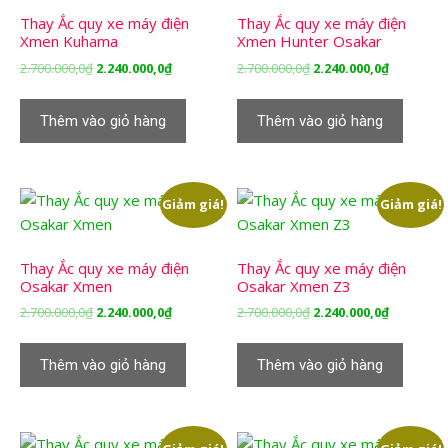
Thay Ắc quy xe máy điện
Thay Ắc quy xe máy điện
Xmen Kuhama
Xmen Hunter Osakar
Giá
Giá
Giá
Giá
2.700.000,0
₫
2.240.000,0
₫
2.700.000,0
₫
2.240.000,0
₫
gốc
hiện
gốc
hiện
là:
tại
là:
tại
Thêm vào giỏ hàng
Thêm vào giỏ hàng
2.700.000,0₫.
là:
2.700.000,0₫.
là:
2.240.000,0₫.
2.240.000,
Giảm giá!
Giảm giá!
Thay Ắc quy xe máy điện
Thay Ắc quy xe máy điện
Osakar Xmen
Osakar Xmen Z3
Giá
Giá
Giá
Giá
2.700.000,0
₫
2.240.000,0
₫
2.700.000,0
₫
2.240.000,0
₫
gốc
hiện
gốc
hiện
là:
tại
là:
tại
Thêm vào giỏ hàng
Thêm vào giỏ hàng
2.700.000,0₫.
là:
2.700.000,0₫.
là:
2.240.000,0₫.
2.240.000,