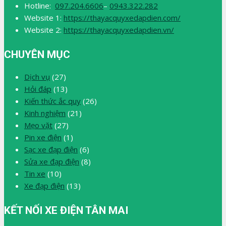
Hotline:
097.204.6606
–
0943.322.282
Website 1:
https://thayacquyxedapdien.com/
Website 2:
https://thayacquyxedapdien.vn/
CHUYÊN MỤC
Dịch vụ
(27)
Hỏi đáp
(13)
Kiến thức ắc quy
(26)
Kinh nghiệm
(21)
Mẹo vặt
(27)
Pin xe điện
(1)
Sạc xe đạp điện
(6)
Sửa xe đạp điện
(8)
Tin xe
(10)
Xe đạp điện
(13)
KẾT NỐI XE ĐIỆN TÂN MAI