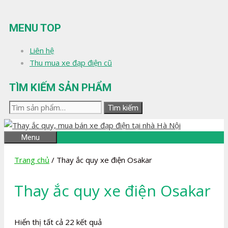
Chuyển
đến
MENU TOP
nội
dung
Liên hệ
Thu mua xe đạp điện cũ
TÌM KIẾM SẢN PHẨM
Tìm
Tìm kiếm
kiếm:
Menu
Trang chủ
/ Thay ắc quy xe điện Osakar
Thay ắc quy xe điện Osakar
Đã
Hiển thị tất cả 22 kết quả