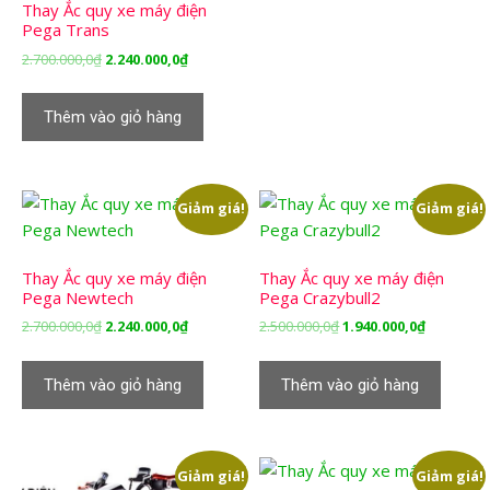
Thay Ắc quy xe máy điện
Pega Trans
Giá
Giá
2.700.000,0
₫
2.240.000,0
₫
gốc
hiện
là:
tại
Thêm vào giỏ hàng
2.700.000,0₫.
là:
2.240.000,0₫.
Giảm giá!
Giảm giá!
Thay Ắc quy xe máy điện
Thay Ắc quy xe máy điện
Pega Newtech
Pega Crazybull2
Giá
Giá
Giá
Giá
2.700.000,0
₫
2.240.000,0
₫
2.500.000,0
₫
1.940.000,0
₫
gốc
hiện
gốc
hiện
là:
tại
là:
tại
Thêm vào giỏ hàng
Thêm vào giỏ hàng
2.700.000,0₫.
là:
2.500.000,0₫.
là:
2.240.000,0₫.
1.940.000,
Giảm giá!
Giảm giá!