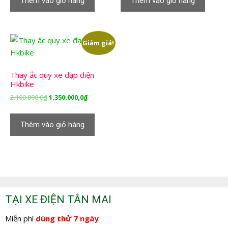
Thêm vào giỏ hàng
Thêm vào giỏ hàng
2.100.000,0₫.
là:
2.100.000,0₫.
là:
1.350.000,0₫.
1.350.000,
Giảm giá!
Thay ắc quy xe đạp điện
Hkbike
Giá
Giá
2.100.000,0
₫
1.350.000,0
₫
gốc
hiện
là:
tại
Thêm vào giỏ hàng
2.100.000,0₫.
là:
1.350.000,0₫.
TẠI XE ĐIỆN TÂN MAI
Miễn phí
dùng thử 7 ngày