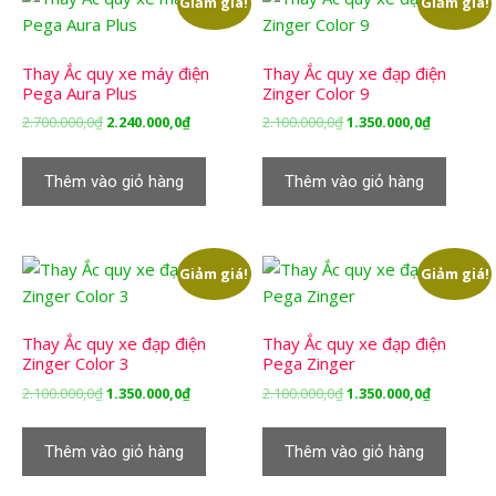
Giảm giá!
Giảm giá!
Thay Ắc quy xe máy điện
Thay Ắc quy xe đạp điện
Pega Aura Plus
Zinger Color 9
Giá
Giá
Giá
Giá
2.700.000,0
₫
2.240.000,0
₫
2.100.000,0
₫
1.350.000,0
₫
gốc
hiện
gốc
hiện
là:
tại
là:
tại
Thêm vào giỏ hàng
Thêm vào giỏ hàng
2.700.000,0₫.
là:
2.100.000,0₫.
là:
2.240.000,0₫.
1.350.000,
Giảm giá!
Giảm giá!
Thay Ắc quy xe đạp điện
Thay Ắc quy xe đạp điện
Zinger Color 3
Pega Zinger
Giá
Giá
Giá
Giá
2.100.000,0
₫
1.350.000,0
₫
2.100.000,0
₫
1.350.000,0
₫
gốc
hiện
gốc
hiện
là:
tại
là:
tại
Thêm vào giỏ hàng
Thêm vào giỏ hàng
2.100.000,0₫.
là:
2.100.000,0₫.
là:
1.350.000,0₫.
1.350.000,