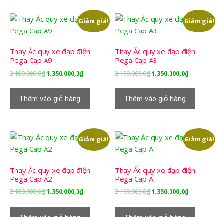
Giảm giá!
Giảm giá!
Thay Ắc quy xe đạp điện
Thay Ắc quy xe đạp điện
Pega Cap A9
Pega Cap A3
Giá
Giá
Giá
Giá
2.100.000,0
₫
1.350.000,0
₫
2.100.000,0
₫
1.350.000,0
₫
gốc
hiện
gốc
hiện
là:
tại
là:
tại
Thêm vào giỏ hàng
Thêm vào giỏ hàng
2.100.000,0₫.
là:
2.100.000,0₫.
là:
1.350.000,0₫.
1.350.000,
Giảm giá!
Giảm giá!
Thay Ắc quy xe đạp điện
Thay Ắc quy xe đạp điện
Pega Cap A2
Pega Cap A
Giá
Giá
Giá
Giá
2.100.000,0
₫
1.350.000,0
₫
2.100.000,0
₫
1.350.000,0
₫
gốc
hiện
gốc
hiện
là:
tại
là:
tại