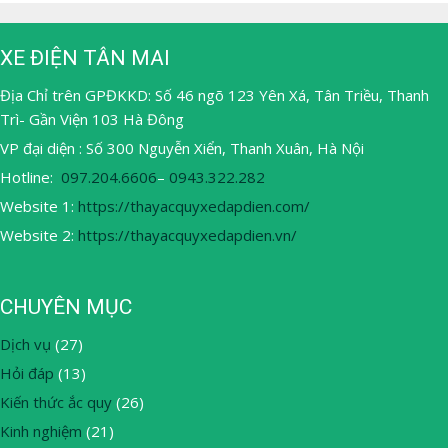
XE ĐIỆN TÂN MAI
Địa Chỉ trên GPĐKKD: Số 46 ngõ 123 Yên Xá, Tân Triều, Thanh
Trì- Gần Viện 103 Hà Đông
VP đại diện : Số 300 Nguyễn Xiển, Thanh Xuân, Hà Nội
Hotline:
097.204.6606
–
0943.322.282
Website 1:
https://thayacquyxedapdien.com/
Website 2:
https://thayacquyxedapdien.vn/
CHUYÊN MỤC
Dịch vụ
(27)
Hỏi đáp
(13)
Kiến thức ắc quy
(26)
Kinh nghiệm
(21)