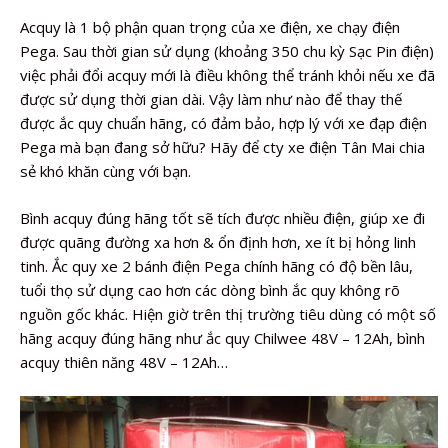
Acquy là 1 bộ phận quan trọng của xe điện, xe chạy điện
Pega. Sau thời gian sử dụng (khoảng 350 chu kỳ Sạc Pin điện)
việc phải đổi acquy mới là điều không thể tránh khỏi nếu xe đã
được sử dụng thời gian dài. Vậy làm như nào để thay thế
được ắc quy chuẩn hãng, có đảm bảo, hợp lý với xe đạp điện
Pega mà bạn đang sở hữu? Hãy để cty xe điện Tân Mai chia
sẻ khó khăn cùng với bạn.
Bình acquy đúng hãng tốt sẽ tích được nhiều điện, giúp xe đi
được quãng đường xa hơn & ổn định hơn, xe ít bị hỏng linh
tinh. Ắc quy xe 2 bánh điện Pega chính hãng có độ bền lâu,
tuổi thọ sử dụng cao hơn các dòng bình ắc quy không rõ
nguồn gốc khác. Hiện giờ trên thị trường tiêu dùng có một số
hãng acquy đúng hãng như ắc quy Chilwee 48V – 12Ah, bình
acquy thiên năng 48V – 12Ah…