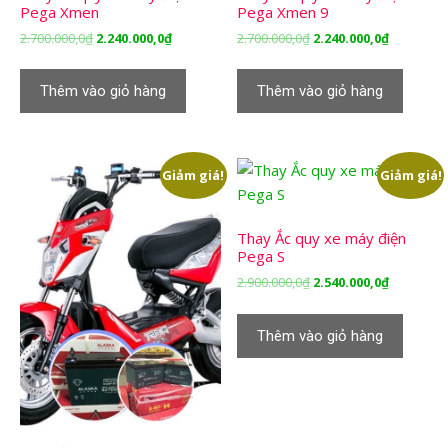
Pega Xmen
Pega Xmen 9
Giá
Giá
Giá
Giá
2.700.000,0
₫
2.240.000,0
₫
2.700.000,0
₫
2.240.000,0
₫
gốc
hiện
gốc
hiện
là:
tại
là:
tại
Thêm vào giỏ hàng
Thêm vào giỏ hàng
2.700.000,0₫.
là:
2.700.000,0₫.
là:
2.240.000,0₫.
2.240.000,
Giảm giá!
Giảm giá!
Thay Ắc quy xe máy điện
Pega S
Giá
Giá
2.900.000,0
₫
2.540.000,0
₫
gốc
hiện
là:
tại
Thêm vào giỏ hàng
2.900.000,0₫.
là:
2.540.000,