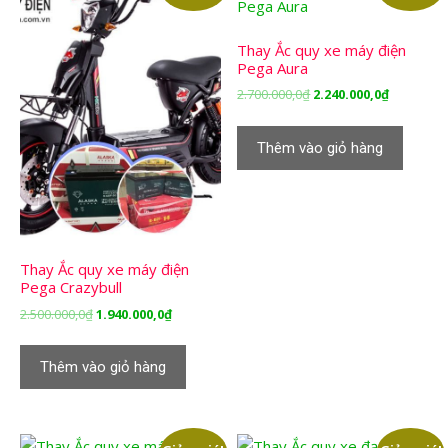
Thay Ắc quy xe máy điện
Pega Aura
Giá
Giá
2.700.000,0
₫
2.240.000,0
₫
gốc
hiện
là:
tại
Thêm vào giỏ hàng
2.700.000,0₫.
là:
2.240.000,
Thay Ắc quy xe máy điện
Pega Crazybull
Giá
Giá
2.500.000,0
₫
1.940.000,0
₫
gốc
hiện
là:
tại
Thêm vào giỏ hàng
2.500.000,0₫.
là:
1.940.000,0₫.