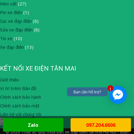
Mẹo vặt
(27)
Pin xe điện
(1)
Sạc xe đạp điện
(6)
Sửa xe đạp điện
(8)
Tin xe
(10)
Xe đạp điện
(13)
KẾT NỐI XE ĐIỆN TÂN MAI
Giới thiệu
Vị trí trêm Bản đồ
1
Bạn cần hỗ trợ?
Chính sách bảo hành
Chính sách bảo mật
Liên hệ với chúng tôi
Zalo
097.204.6606
© 2026 Thay ắc quy, mua bán xe đạp điện tại nhà Hà Nội
• Built