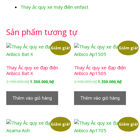
Thay ắc quy xe máy điện vinfast
Sản phẩm tương tự
Giảm giá!
Giảm giá!
Thay Ắc quy xe đạp điện
Thay Ắc quy xe đạp điện
Anbico Bat X
Anbico Ap1505
Giá
Giá
Giá
Giá
2.100.000,0
₫
1.350.000,0
₫
2.100.000,0
₫
1.350.000,0
₫
gốc
hiện
gốc
hiện
là:
tại
là:
tại
Thêm vào giỏ hàng
Thêm vào giỏ hàng
2.100.000,0₫.
là:
2.100.000,0₫.
là:
1.350.000,0₫.
1.350.000,
Giảm giá!
Giảm giá!