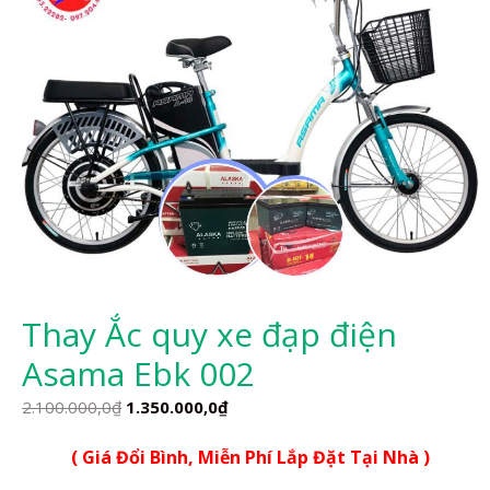
Thay Ắc quy xe đạp điện
Asama Ebk 002
Giá
Giá
2.100.000,0
₫
1.350.000,0
₫
gốc
hiện
( Giá Đổi Bình, Miễn Phí Lắp Đặt Tại Nhà )
là:
tại
2.100.000,0₫.
là: