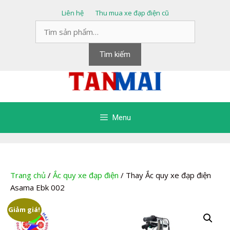
Chuyển
Liên hệ
Thu mua xe đạp điện cũ
đến
Tìm
nội
kiếm:
dung
Tìm kiếm
Menu
Trang chủ
/
Ắc quy xe đạp điện
/ Thay Ắc quy xe đạp điện
Asama Ebk 002
Giảm giá!