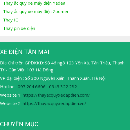
Thay ắc quy xe máy điện Yadea
Thay ắc quy xe máy điện Zoomer
Thay IC
Thay pin xe điện
XE ĐIỆN TÂN MAI
Địa Chỉ trên GPĐKKD: Số 46 ngõ 123 Yên Xá, Tân Triều, Thanh
Trì- Gần Viện 103 Hà Đông
VP đại diện : Số 300 Nguyễn Xiển, Thanh Xuân, Hà Nội
Hotline:
097.204.6606
–
0943.322.282
Website 1:
https://thayacquyxedapdien.com/
Website 2:
https://thayacquyxedapdien.vn/
CHUYÊN MỤC