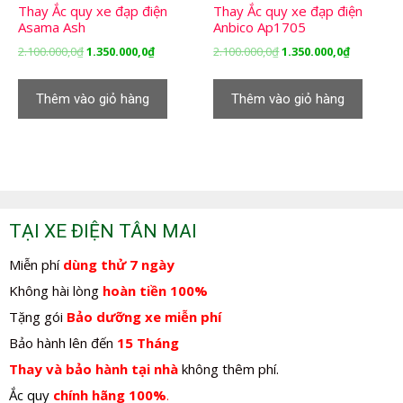
Thay Ắc quy xe đạp điện
Thay Ắc quy xe đạp điện
Asama Ash
Anbico Ap1705
Giá
Giá
Giá
Giá
2.100.000,0
₫
1.350.000,0
₫
2.100.000,0
₫
1.350.000,0
₫
gốc
hiện
gốc
hiện
là:
tại
là:
tại
Thêm vào giỏ hàng
Thêm vào giỏ hàng
2.100.000,0₫.
là:
2.100.000,0₫.
là:
1.350.000,0₫.
1.350.000,
TẠI XE ĐIỆN TÂN MAI
Miễn phí
dùng thử 7 ngày
Không hài lòng
hoàn tiền 100%
Tặng gói
Bảo dưỡng xe miễn phí
Bảo hành lên đến
15 Tháng
Thay và bảo hành tại nhà
không thêm phí.
Ắc quy
chính hãng 100%
.