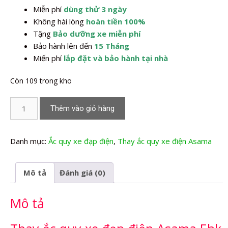
Miễn phí
dùng thử 3 ngày
1.350.000,0₫.
Không hài lòng
hoàn tiền 100%
Tặng
Bảo dưỡng xe miễn phí
Bảo hành lên đến
15 Tháng
Miến phí
lắp đặt và bảo hành tại nhà
Còn 109 trong kho
Thay
Thêm vào giỏ hàng
Ắc
quy
xe
Danh mục:
Ắc quy xe đạp điện
,
Thay ắc quy xe điện Asama
đạp
điện
Mô tả
Đánh giá (0)
Asama
Ebk
Mô tả
002
số
lượng