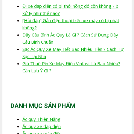
Đi xe đạp điện có bị thổi nồng độ cồn không ? bị
xử lý như thế nào?
[Hỏi đáp] Gắn điện thoại trên xe máy có bị phạt
không?
Dây Câu Bình Ắc Quy Là Gì ? Cách Sử Dụng Dây
Câu Bình Chuẩn
Sạc Ắc Quy Xe Máy Hết Bao Nhiêu Tiền ? Cách Tự
Sạc Tại Nhà
Giá Thuê Pin Xe Máy Điện Vinfast Là Bao Nhiêu?
Cần Lưu Ý Gì ?
DANH MỤC SẢN PHẨM
Ắc quy Thiên Năng
Ắc quy xe đạp điện
Ắc quy xe máy điện