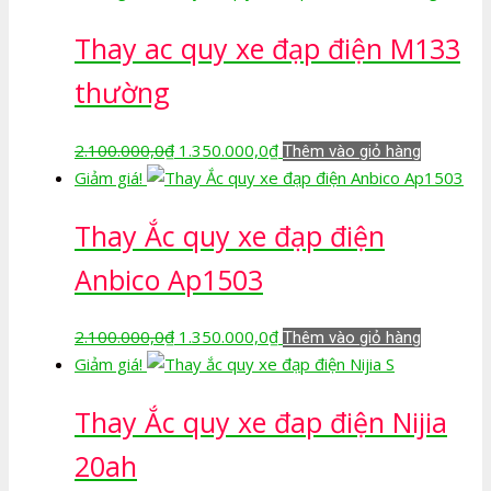
là:
tại
Thay ac quy xe đạp điện M133
2.100.000,0₫.
là:
1.350.000,0₫.
thường
Giá
Giá
2.100.000,0
₫
1.350.000,0
₫
Thêm vào giỏ hàng
gốc
hiện
Giảm giá!
là:
tại
Thay Ắc quy xe đạp điện
2.100.000,0₫.
là:
1.350.000,0₫.
Anbico Ap1503
Giá
Giá
2.100.000,0
₫
1.350.000,0
₫
Thêm vào giỏ hàng
gốc
hiện
Giảm giá!
là:
tại
Thay Ắc quy xe đap điện Nijia
2.100.000,0₫.
là:
1.350.000,0₫.
20ah