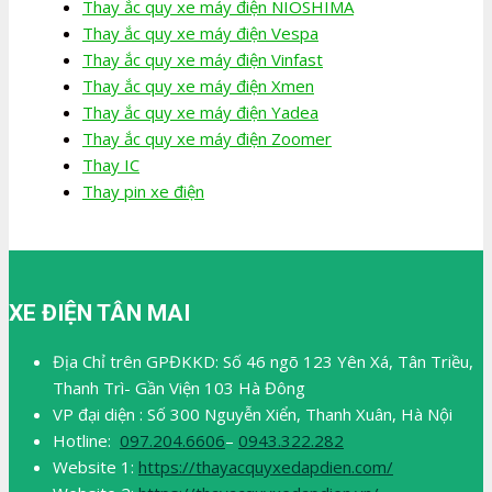
Thay ắc quy xe máy điện NIOSHIMA
Thay ắc quy xe máy điện Vespa
Thay ắc quy xe máy điện Vinfast
Thay ắc quy xe máy điện Xmen
Thay ắc quy xe máy điện Yadea
Thay ắc quy xe máy điện Zoomer
Thay IC
Thay pin xe điện
XE ĐIỆN TÂN MAI
Địa Chỉ trên GPĐKKD: Số 46 ngõ 123 Yên Xá, Tân Triều,
Thanh Trì- Gần Viện 103 Hà Đông
VP đại diện : Số 300 Nguyễn Xiển, Thanh Xuân, Hà Nội
Hotline:
097.204.6606
–
0943.322.282
Website 1:
https://thayacquyxedapdien.com/