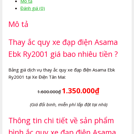
Mô tả
đạp
Đánh giá (0)
điện
Asama
Mô tả
Ebk
Ry2001
số
Thay ắc quy xe đạp điện Asama
lượng
Ebk Ry2001 giá bao nhiêu tiền ?
Bảng giá dịch vụ thay ắc quy xe đạp điện Asama Ebk
Ry2001 tại Xe Điện Tân Mai:
1.350.000₫
1.600.000₫
(Giá đổi binh, miễn phí lắp đặt tại nhà)
Thông tin chi tiết về sản phẩm
bình ắc quy xe đạp điện Asama