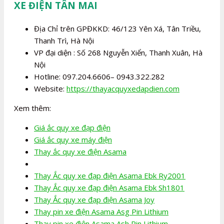
XE ĐIỆN TÂN MAI
Địa Chỉ trên GPĐKKD: 46/123 Yên Xá, Tân Triều,
Thanh Trì, Hà Nội
VP đại diện : Số 268 Nguyễn Xiển, Thanh Xuân, Hà
Nội
Hotline: 097.204.6606– 0943.322.282
Website:
https://thayacquyxedapdien.com
Xem thêm:
Giá ắc quy xe đạp điện
Giá ắc quy xe máy điện
Thay ắc quy xe điện Asama
Thay Ắc quy xe đạp điện Asama Ebk Ry2001
Thay Ắc quy xe đạp điện Asama Ebk Sh1801
Thay Ắc quy xe đạp điện Asama Joy
Thay pin xe điện Asama Asg Pin Lithium
Thay pin xe điện Asama Ash Pin Lithium