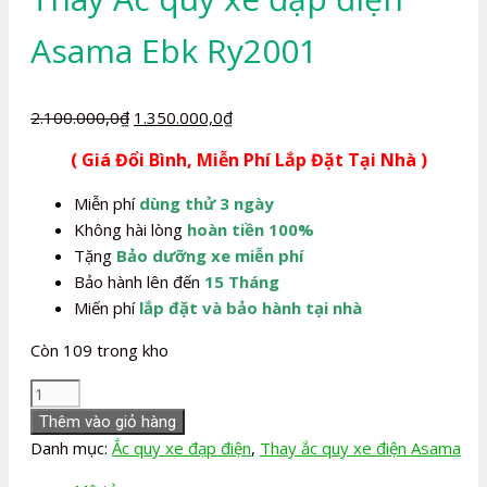
Asama Ebk Ry2001
Giá
Giá
2.100.000,0
₫
1.350.000,0
₫
gốc
hiện
( Giá Đổi Bình, Miễn Phí Lắp Đặt Tại Nhà )
là:
tại
2.100.000,0₫.
là:
Miễn phí
dùng thử 3 ngày
1.350.000,0₫.
Không hài lòng
hoàn tiền 100%
Tặng
Bảo dưỡng xe miễn phí
Bảo hành lên đến
15 Tháng
Miến phí
lắp đặt và bảo hành tại nhà
Còn 109 trong kho
Thay
Ắc
Thêm vào giỏ hàng
quy
Danh mục:
Ắc quy xe đạp điện
,
Thay ắc quy xe điện Asama
xe