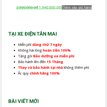
Giá
Giá
2.500.000,0
₫
1.940.000,0
₫
Thêm vào giỏ hàng
gốc
hiện
là:
tại
2.500.000,0₫.
là:
1.940.000,0₫.
TẠI XE ĐIỆN TÂN MAI
Miễn phí
dùng thử 7 ngày
Không hài lòng
hoàn tiền 100%
Tặng gói
Bảo dưỡng xe miễn phí
Bảo hành lên đến
15 Tháng
Thay và bảo hành tại nhà
không thêm phí.
Ắc quy
chính hãng 100%
.
BÀI VIẾT MỚI