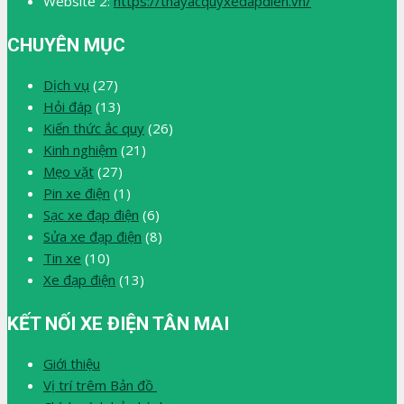
Website 2:
https://thayacquyxedapdien.vn/
CHUYÊN MỤC
Dịch vụ
(27)
Hỏi đáp
(13)
Kiến thức ắc quy
(26)
Kinh nghiệm
(21)
Mẹo vặt
(27)
Pin xe điện
(1)
Sạc xe đạp điện
(6)
Sửa xe đạp điện
(8)
Tin xe
(10)
Xe đạp điện
(13)
KẾT NỐI XE ĐIỆN TÂN MAI
Giới thiệu
Vị trí trêm Bản đồ