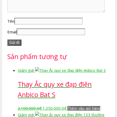
Tên
Email
Sản phẩm tương tự
Giảm giá!
Thay Ắc quy xe đạp điện
Anbico Bat S
Giá
Giá
2.100.000,0
₫
1.350.000,0
₫
Thêm vào giỏ hàng
gốc
hiện
Giảm giá!