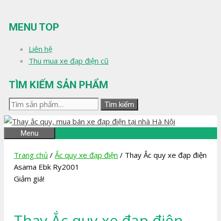
Chuyển
đến
MENU TOP
nội
dung
Liên hệ
Thu mua xe đạp điện cũ
TÌM KIẾM SẢN PHẨM
Tìm
Tìm kiếm
kiếm:
Menu
Trang chủ
/
Ắc quy xe đạp điện
/ Thay Ắc quy xe đạp điện
Asama Ebk Ry2001
Giảm giá!
Thay Ắc quy xe đạp điện