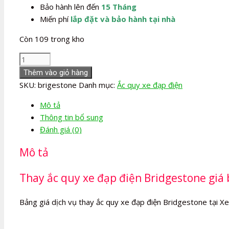
Bảo hành lên đến
15 Tháng
Miến phí
lắp đặt và bảo hành tại nhà
Còn 109 trong kho
Ắc
quy
Thêm vào giỏ hàng
xe
SKU:
brigestone
Danh mục:
Ắc quy xe đạp điện
đạp
Mô tả
điện
Thông tin bổ sung
Bridgestone
Đánh giá (0)
số
lượng
Mô tả
Thay ắc quy xe đạp điện Bridgestone giá 
Bảng giá dịch vụ thay ắc quy xe đạp điện Bridgestone tại Xe