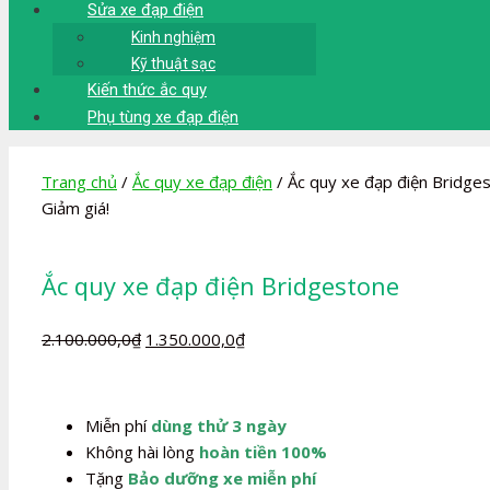
Sửa xe đạp điện
Kinh nghiệm
Kỹ thuật sạc
Kiến thức ắc quy
Phụ tùng xe đạp điện
Trang chủ
/
Ắc quy xe đạp điện
/ Ắc quy xe đạp điện Bridge
Giảm giá!
Ắc quy xe đạp điện Bridgestone
Giá
Giá
2.100.000,0
₫
1.350.000,0
₫
gốc
hiện
là:
tại
2.100.000,0₫.
là:
Miễn phí
dùng thử 3 ngày
1.350.000,0₫.
Không hài lòng
hoàn tiền 100%
Tặng
Bảo dưỡng xe miễn phí