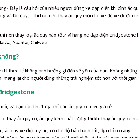
ng? Đây là câu hỏi của nhiều người dùng xe đạp điện khi bình ắc quy
 nóng và lâu đầy,… thì bạn nên thay ắc quy mới cho xe để xe được
thì nên thay loại ắc quy nào tốt? Vì hãng xe đạp điện Bridgestone
laska, Yaantai, Chilwee
 không?
xe thì thực tế không ảnh hưởng gì đến xế yêu của bạn. Không những
, mang lại cho người dùng những trải nghiệm tốt hơn với thời gian
 Bridgestone
mới, và bạn cần tìm 1 địa chỉ bán ắc quy xe điện giá rẻ.
ị thay ắc quy cũ, ắc quy kém chất lượng thì khi thay ắc quy xe má
, ắc quy xe điện uy tín, có chế độ bảo hành tốt, địa chỉ rõ ràng.
ính hãng, ắc quy có ngày sản xuất mới nhất, date sát ngày mua nhấ