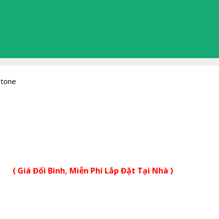
stone
( Giá Đổi Bình, Miễn Phí Lắp Đặt Tại Nhà )