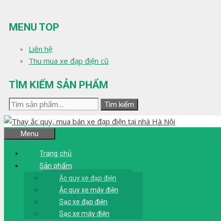
Chuyển
đến
MENU TOP
nội
dung
Liên hệ
Thu mua xe đạp điện cũ
TÌM KIẾM SẢN PHẨM
Tìm
Tìm kiếm
kiếm:
Menu
Trang chủ
Sản phẩm
Ắc quy xe đạp điện
Ắc quy xe máy điện
Sạc xe đạp điện
Sạc xe máy điện