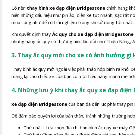
Có nên
thay bình xe đạp điện Bridgestone
chính hãng khô
hiện những dấu hiệu như pin ảo, điện xe tụt nhanh, sạc rất
mua cũng như để có trải nghiệm trong khi sử dụng tốt nhất.
Khi quyết định thay
Ắc quy cho xe đạp điện Bridgestone
những hãng ắc quy có thương hiệu lâu đời như Thiên Năng, A
3. Thay ắc quy mới cho xe có ảnh hưởng gì
Thay bình ắc quy mới ngoài việc phải tháo hộp bình ra khỏi 
mang lại cho chiếc xe của bạn có một hiệu năng mạnh mẽ hơn
4. Những lưu ý khi thay ắc quy xe đạp điện
xe đạp điện Bridgestone
của bạn đã đến lúc phải thay pin 
Để đảm bảo quyền lợi của bản thân, tránh những trường hợp b
Thứ nhất : Lựa chọn địa chỉ bán bình ắc quy xe máy điện
Thứ hai : Chọn hãng ắc quy được đánh giá cao, hàng ch