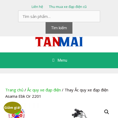
Chuyển
Liên hệ
Thu mua xe đạp điện cũ
đến
Tìm
nội
kiếm:
dung
Tìm kiếm
Menu
Trang chủ
/
Ắc quy xe đạp điện
/ Thay Ắc quy xe đạp điện
Asama Ebk Or 2201
Giảm giá!