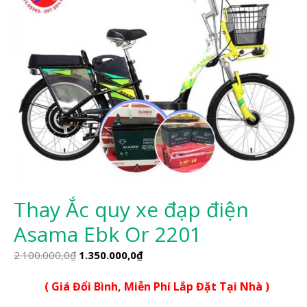
Thay Ắc quy xe đạp điện
Asama Ebk Or 2201
Giá
Giá
2.100.000,0
₫
1.350.000,0
₫
gốc
hiện
( Giá Đổi Bình, Miễn Phí Lắp Đặt Tại Nhà )
là:
tại
2.100.000,0₫.
là: