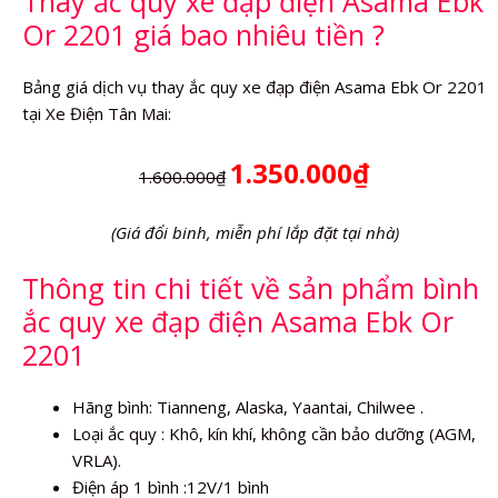
Thay ắc quy xe đạp điện Asama Ebk
lượng
Or 2201 giá bao nhiêu tiền ?
Bảng giá dịch vụ thay ắc quy xe đạp điện Asama Ebk Or 2201
tại Xe Điện Tân Mai:
1.350.000₫
1.600.000₫
(Giá đổi binh, miễn phí lắp đặt tại nhà)
Thông tin chi tiết về sản phẩm bình
ắc quy xe đạp điện Asama Ebk Or
2201
Hãng bình: Tianneng, Alaska, Yaantai, Chilwee .
Loại ắc quy : Khô, kín khí, không cần bảo dưỡng (AGM,
VRLA).
Điện áp 1 bình :12V/1 bình