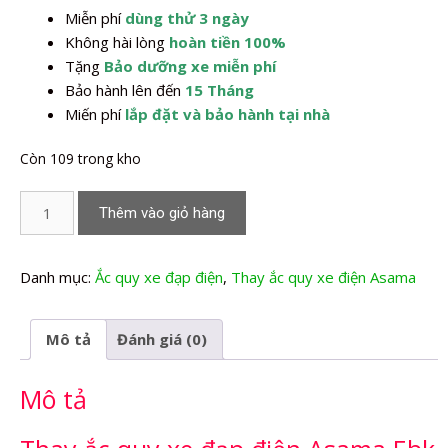
Miễn phí
dùng thử 3 ngày
1.350.000,0₫.
Không hài lòng
hoàn tiền 100%
Tặng
Bảo dưỡng xe miễn phí
Bảo hành lên đến
15 Tháng
Miến phí
lắp đặt và bảo hành tại nhà
Còn 109 trong kho
Thay
Thêm vào giỏ hàng
Ắc
quy
xe
Danh mục:
Ắc quy xe đạp điện
,
Thay ắc quy xe điện Asama
đạp
điện
Mô tả
Đánh giá (0)
Asama
Ebk
Mô tả
Or
2201
số