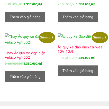
Giá
Giá
Giá
Giá
2.100.000,0
₫
1.350.000,0
₫
2.100.000,0
₫
1.350.000,0
₫
gốc
hiện
gốc
hiện
là:
tại
là:
tại
Thêm vào giỏ hàng
Thêm vào giỏ hàng
2.100.000,0₫.
là:
2.100.000,0₫.
là:
1.350.000,0₫.
1.350.000,
Giảm giá!
Giảm giá!
Ắc quy xe đạp điện Chilwee
12V-12Ah
Thay Ắc quy xe đạp điện
Anbico Ap1502
Giá
Giá
2.100.000,0
₫
1.350.000,0
₫
gốc
hiện
Giá
Giá
2.100.000,0
₫
1.350.000,0
₫
là:
tại
gốc
hiện
Thêm vào giỏ hàng
2.100.000,0₫.
là:
là:
tại
Thêm vào giỏ hàng
1.350.000,
2.100.000,0₫.
là:
1.350.000,0₫.