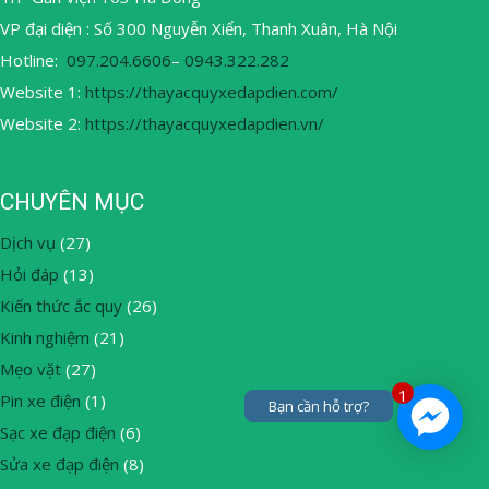
VP đại diện : Số 300 Nguyễn Xiển, Thanh Xuân, Hà Nội
Hotline:
097.204.6606
–
0943.322.282
Website 1:
https://thayacquyxedapdien.com/
Website 2:
https://thayacquyxedapdien.vn/
CHUYÊN MỤC
Dịch vụ
(27)
Hỏi đáp
(13)
Kiến thức ắc quy
(26)
Kinh nghiệm
(21)
Mẹo vặt
(27)
1
Pin xe điện
(1)
Bạn cần hỗ trợ?
Sạc xe đạp điện
(6)
Sửa xe đạp điện
(8)