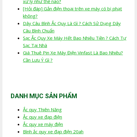
xử lý như thế nào?
[Hỏi đáp] Gắn điện thoại trên xe máy có bị phạt
không?
Dây Câu Bình Ắc Quy Là Gì ? Cách Sử Dụng Dây
Câu Bình Chuẩn
Sạc Ắc Quy Xe Máy Hết Bao Nhiêu Tiền ? Cách Tự
Sạc Tại Nhà
Giá Thuê Pin Xe Máy Điện Vinfast Là Bao Nhiêu?
Cần Lưu Ý Gì ?
DANH MỤC SẢN PHẨM
Ắc quy Thiên Năng
Ắc quy xe đạp điện
Ắc quy xe máy điện
Bình ắc quy xe đạp điện 20ah