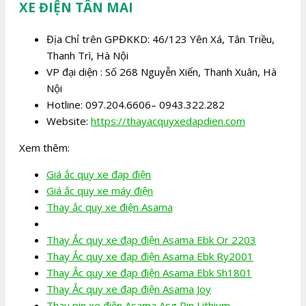
XE ĐIỆN TÂN MAI
Địa Chỉ trên GPĐKKD: 46/123 Yên Xá, Tân Triều,
Thanh Trì, Hà Nội
VP đại diện : Số 268 Nguyễn Xiển, Thanh Xuân, Hà
Nội
Hotline: 097.204.6606– 0943.322.282
Website:
https://thayacquyxedapdien.com
Xem thêm:
Giá ắc quy xe đạp điện
Giá ắc quy xe máy điện
Thay ắc quy xe điện Asama
Thay Ắc quy xe đạp điện Asama Ebk Or 2203
Thay Ắc quy xe đạp điện Asama Ebk Ry2001
Thay Ắc quy xe đạp điện Asama Ebk Sh1801
Thay Ắc quy xe đạp điện Asama Joy
Thay pin xe điện Asama Asg Pin Lithium