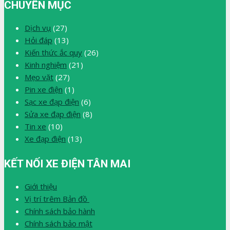
CHUYÊN MỤC
Dịch vụ
(27)
Hỏi đáp
(13)
Kiến thức ắc quy
(26)
Kinh nghiệm
(21)
Mẹo vặt
(27)
Pin xe điện
(1)
Sạc xe đạp điện
(6)
Sửa xe đạp điện
(8)
Tin xe
(10)
Xe đạp điện
(13)
KẾT NỐI XE ĐIỆN TÂN MAI
Giới thiệu
Vị trí trêm Bản đồ
Chính sách bảo hành
Chính sách bảo mật