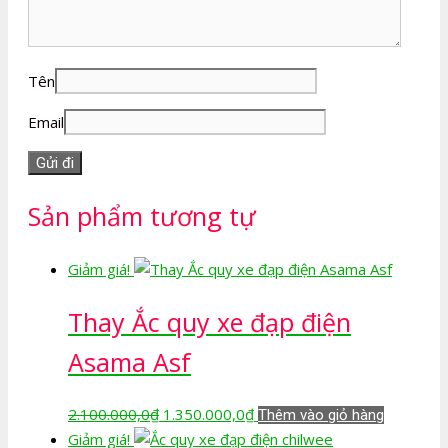
Tên
Email
Sản phẩm tương tự
Giảm giá!
Thay Ắc quy xe đạp điện
Asama Asf
Giá
Giá
2.100.000,0
₫
1.350.000,0
₫
Thêm vào giỏ hàng
gốc
hiện
Giảm giá!