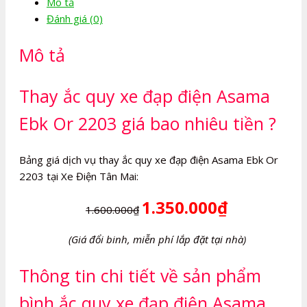
Mô tả
đạp
Đánh giá (0)
điện
Asama
Mô tả
Ebk
Or
2203
Thay ắc quy xe đạp điện Asama
số
Ebk Or 2203 giá bao nhiêu tiền ?
lượng
Bảng giá dịch vụ thay ắc quy xe đạp điện Asama Ebk Or
2203 tại Xe Điện Tân Mai:
1.350.000₫
1.600.000₫
(Giá đổi binh, miễn phí lắp đặt tại nhà)
Thông tin chi tiết về sản phẩm
bình ắc quy xe đạp điện Asama