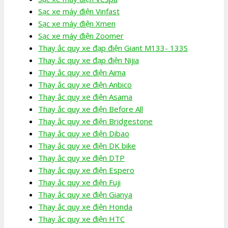
Sạc xe máy điện Vinfast
Sạc xe máy điện Xmen
Sạc xe máy điện Zoomer
Thay ắc quy xe đạp điện Giant M133- 133S
Thay ắc quy xe đạp điện Nijia
Thay ắc quy xe điện Aima
Thay ắc quy xe điện Anbico
Thay ắc quy xe điện Asama
Thay ắc quy xe điện Before All
Thay ắc quy xe điện Bridgestone
Thay ắc quy xe điện Dibao
Thay ắc quy xe điện DK bike
Thay ắc quy xe điện DTP
Thay ắc quy xe điện Espero
Thay ắc quy xe điện Fuji
Thay ắc quy xe điện Gianya
Thay ắc quy xe điện Honda
Thay ắc quy xe điện HTC