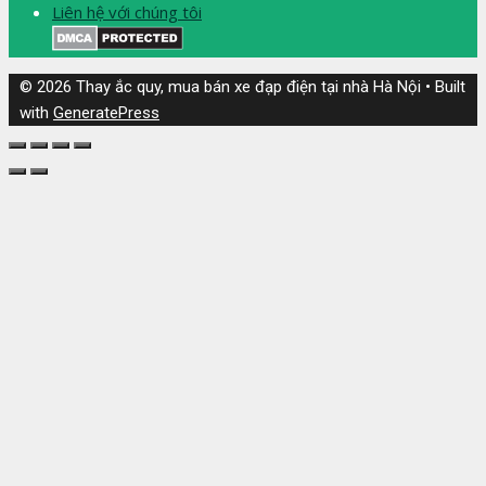
Liên hệ với chúng tôi
© 2026 Thay ắc quy, mua bán xe đạp điện tại nhà Hà Nội
• Built
with
GeneratePress