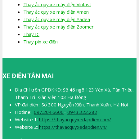
Thay ắc quy xe máy điện Vinfast
Thay ắc quy xe máy điện Xmen
Thay ắc quy xe máy điện Yadea
Thay ắc quy xe máy điện Zoomer
Thay IC
Thay pin xe điện
XE ĐIỆN TÂN MAI
Địa Chỉ trên GPĐKKD: Số 46 ngõ 123 Yên Xá, Tân Triều,
Thanh Trì- Gần Viện 103 Hà Đông
VP đại diện : Số 300 Nguyễn Xiển, Thanh Xuân, Hà Nội
Hotline:
097.204.6606
–
0943.322.282
Website 1:
https://thayacquyxedapdien.com/
Website 2:
https://thayacquyxedapdien.vn/