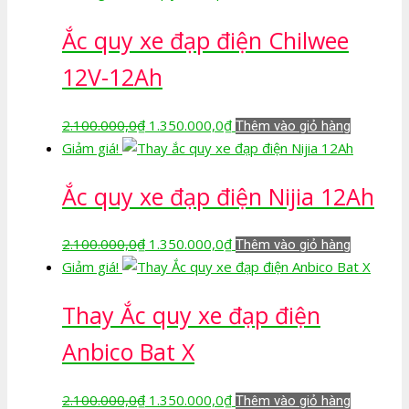
là:
tại
Ắc quy xe đạp điện Chilwee
2.100.000,0₫.
là:
1.350.000,0₫.
12V-12Ah
Giá
Giá
2.100.000,0
₫
1.350.000,0
₫
Thêm vào giỏ hàng
gốc
hiện
Giảm giá!
là:
tại
Ắc quy xe đạp điện Nijia 12Ah
2.100.000,0₫.
là:
1.350.000,0₫.
Giá
Giá
2.100.000,0
₫
1.350.000,0
₫
Thêm vào giỏ hàng
gốc
hiện
Giảm giá!
là:
tại
Thay Ắc quy xe đạp điện
2.100.000,0₫.
là:
1.350.000,0₫.
Anbico Bat X
Giá
Giá
2.100.000,0
₫
1.350.000,0
₫
Thêm vào giỏ hàng