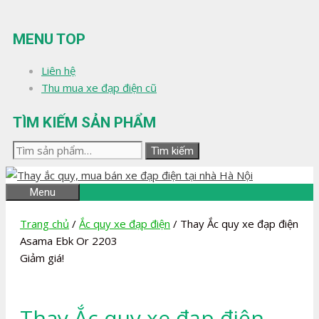
Chuyển
đến
MENU TOP
nội
dung
Liên hệ
Thu mua xe đạp điện cũ
TÌM KIẾM SẢN PHẨM
Tìm
Tìm kiếm
kiếm:
Menu
Trang chủ
/
Ắc quy xe đạp điện
/ Thay Ắc quy xe đạp điện
Asama Ebk Or 2203
Giảm giá!
Thay Ắc quy xe đạp điện