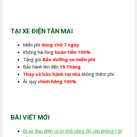
gốc
hiện
là:
tại
2.100.000,0₫.
là:
1.350.000,0₫.
TẠI XE ĐIỆN TÂN MAI
Miễn phí
dùng thử 7 ngày
Không hài lòng
hoàn tiền 100%
Tặng gói
Bảo dưỡng xe miễn phí
Bảo hành lên đến
15 Tháng
Thay và bảo hành tại nhà
không thêm phí.
Ắc quy
chính hãng 100%
.
BÀI VIẾT MỚI
Đi xe đạp điện có bị thổi nồng độ cồn không ? bị