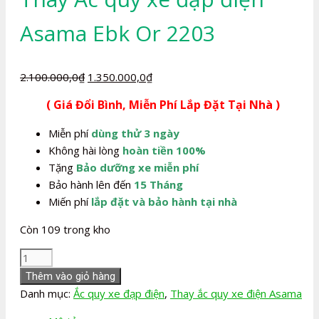
Asama Ebk Or 2203
Giá
Giá
2.100.000,0
₫
1.350.000,0
₫
gốc
hiện
( Giá Đổi Bình, Miễn Phí Lắp Đặt Tại Nhà )
là:
tại
2.100.000,0₫.
là:
Miễn phí
dùng thử 3 ngày
1.350.000,0₫.
Không hài lòng
hoàn tiền 100%
Tặng
Bảo dưỡng xe miễn phí
Bảo hành lên đến
15 Tháng
Miến phí
lắp đặt và bảo hành tại nhà
Còn 109 trong kho
Thay
Ắc
Thêm vào giỏ hàng
quy
Danh mục:
Ắc quy xe đạp điện
,
Thay ắc quy xe điện Asama
xe