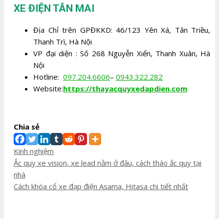
XE ĐIỆN TÂN MAI
Địa Chỉ trên GPĐKKD: 46/123 Yên Xá, Tân Triều,
Thanh Trì, Hà Nội
VP đại diện : Số 268 Nguyễn Xiển, Thanh Xuân, Hà
Nội
Hotline:
097.204.6606
–
0943.322.282
Website:
https://thayacquyxedapdien.com
Chia sẻ
Danh
Kinh nghiệm
mục
Điều
Ắc quy xe vision, xe lead nằm ở đâu, cách tháo ắc quy tại
hướng
nhà
bài
Cách khóa cổ xe đạp điện Asama, Hitasa chi tiết nhất
viết