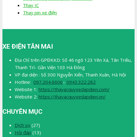
Thay IC
Thay pin xe điện
XE ĐIỆN TÂN MAI
Địa Chỉ trên GPĐKKD: Số 46 ngõ 123 Yên Xá, Tân Triều,
Thanh Trì- Gần Viện 103 Hà Đông
VP đại diện : Số 300 Nguyễn Xiển, Thanh Xuân, Hà Nội
Hotline:
097.204.6606
–
0943.322.282
Website 1:
https://thayacquyxedapdien.com/
Website 2:
https://thayacquyxedapdien.vn/
CHUYÊN MỤC
Dịch vụ
(27)
Hỏi đáp
(13)