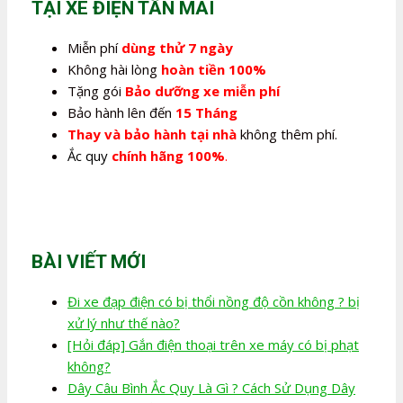
TẠI XE ĐIỆN TÂN MAI
Miễn phí
dùng thử 7 ngày
Không hài lòng
hoàn tiền 100%
Tặng gói
Bảo dưỡng xe miễn phí
Bảo hành lên đến
15 Tháng
Thay và bảo hành tại nhà
không thêm phí.
Ắc quy
chính hãng 100%
.
BÀI VIẾT MỚI
Đi xe đạp điện có bị thổi nồng độ cồn không ? bị
xử lý như thế nào?
[Hỏi đáp] Gắn điện thoại trên xe máy có bị phạt
không?
Dây Câu Bình Ắc Quy Là Gì ? Cách Sử Dụng Dây