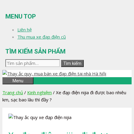
Chuyển
đến
MENU TOP
nội
dung
Liên hệ
Thu mua xe đạp điện cũ
TÌM KIẾM SẢN PHẨM
Tìm
Tìm kiếm
kiếm:
Menu
Trang chủ
/
Kinh nghiệm
/
Xe đạp điện nijia đi được bao nhiêu
km, sạc bao lâu thì đầy ?