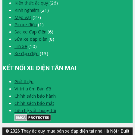
Kiến thức ắc quy
(26)
Kinh nghiệm
(21)
Mẹo vặt
(27)
Pin xe điện
(1)
Sạc xe đạp điện
(6)
Sửa xe đạp điện
(8)
Tin xe
(10)
Xe đạp điện
(13)
KẾT NỐI XE ĐIỆN TÂN MAI
Giới thiệu
Vị trí trêm Bản đồ
Chính sách bảo hành
Chính sách bảo mật
Liên hệ với chúng tôi
© 2026 Thay ắc quy, mua bán xe đạp điện tại nhà Hà Nội
• Built