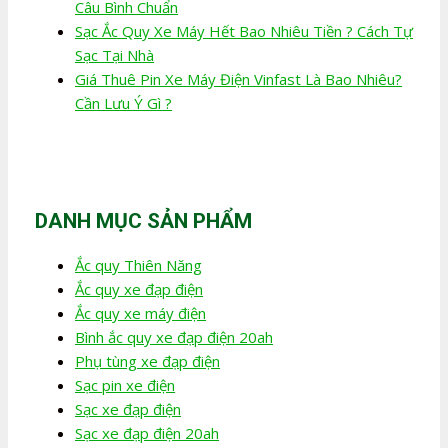
Câu Bình Chuẩn
Sạc Ắc Quy Xe Máy Hết Bao Nhiêu Tiền ? Cách Tự
Sạc Tại Nhà
Giá Thuê Pin Xe Máy Điện Vinfast Là Bao Nhiêu?
Cần Lưu Ý Gì ?
DANH MỤC SẢN PHẨM
Ắc quy Thiên Năng
Ắc quy xe đạp điện
Ắc quy xe máy điện
Bình ắc quy xe đạp điện 20ah
Phụ tùng xe đạp điện
Sạc pin xe điện
Sạc xe đạp điện
Sạc xe đạp điện 20ah