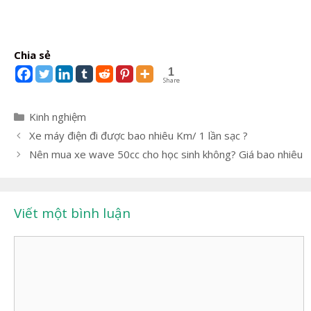
Chia sẻ
1
Share
Danh
Kinh nghiệm
mục
Điều
Xe máy điện đi được bao nhiêu Km/ 1 lần sạc ?
hướng
Nên mua xe wave 50cc cho học sinh không? Giá bao nhiêu
bài
viết
Viết một bình luận
Bình
luận