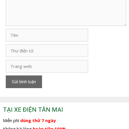
Tên
Thư
điện
tử
Trang
web
TẠI XE ĐIỆN TÂN MAI
Miễn phí
dùng thử 7 ngày
Không hài lòng
hoàn tiền 100%