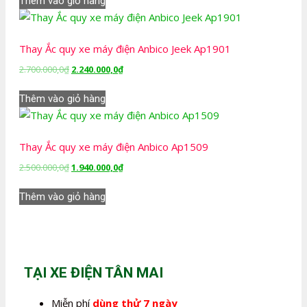
Thêm vào giỏ hàng
2.500.000,0₫.
là:
1.940.000,0₫.
Thay Ắc quy xe máy điện Anbico Jeek Ap1901
Giá
Giá
2.700.000,0
₫
2.240.000,0
₫
gốc
hiện
là:
tại
Thêm vào giỏ hàng
2.700.000,0₫.
là:
2.240.000,0₫.
Thay Ắc quy xe máy điện Anbico Ap1509
Giá
Giá
2.500.000,0
₫
1.940.000,0
₫
gốc
hiện
là:
tại
Thêm vào giỏ hàng
2.500.000,0₫.
là:
1.940.000,0₫.
TẠI XE ĐIỆN TÂN MAI
Miễn phí
dùng thử 7 ngày