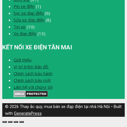
Pin xe điện
(1)
Sạc xe đạp điện
(6)
Sửa xe đạp điện
(8)
Tin xe
(10)
Xe đạp điện
(13)
KẾT NỐI XE ĐIỆN TÂN MAI
Giới thiệu
Vị trí trêm Bản đồ
Chính sách bảo hành
Chính sách bảo mật
Liên hệ với chúng tôi
© 2026 Thay ắc quy, mua bán xe đạp điện tại nhà Hà Nội
• Built
with
GeneratePress