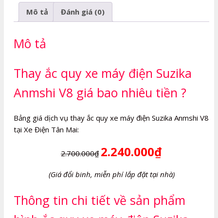
máy
Mô tả
Đánh giá (0)
điện
Suzika
Anmshi
Mô tả
V8
số
Thay ắc quy xe máy điện Suzika
lượng
Anmshi V8 giá bao nhiêu tiền ?
Bảng giá dịch vụ thay ắc quy xe máy điện Suzika Anmshi V8
tại Xe Điện Tân Mai:
2.240.000₫
2.700.000₫
(Giá đổi binh, miễn phí lắp đặt tại nhà)
Thông tin chi tiết về sản phẩm