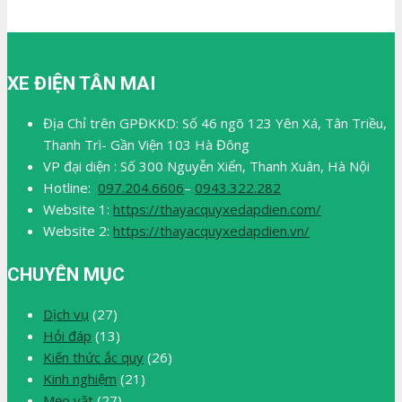
XE ĐIỆN TÂN MAI
Địa Chỉ trên GPĐKKD: Số 46 ngõ 123 Yên Xá, Tân Triều,
Thanh Trì- Gần Viện 103 Hà Đông
VP đại diện : Số 300 Nguyễn Xiển, Thanh Xuân, Hà Nội
Hotline:
097.204.6606
–
0943.322.282
Website 1:
https://thayacquyxedapdien.com/
Website 2:
https://thayacquyxedapdien.vn/
CHUYÊN MỤC
Dịch vụ
(27)
Hỏi đáp
(13)
Kiến thức ắc quy
(26)
Kinh nghiệm
(21)
Mẹo vặt
(27)