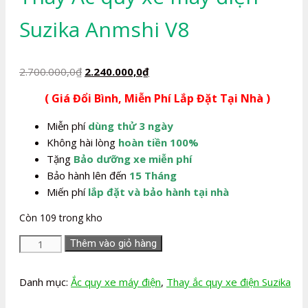
Suzika Anmshi V8
Giá
Giá
2.700.000,0
₫
2.240.000,0
₫
gốc
hiện
( Giá Đổi Bình, Miễn Phí Lắp Đặt Tại Nhà )
là:
tại
2.700.000,0₫.
là:
Miễn phí
dùng thử 3 ngày
2.240.000,0₫.
Không hài lòng
hoàn tiền 100%
Tặng
Bảo dưỡng xe miễn phí
Bảo hành lên đến
15 Tháng
Miến phí
lắp đặt và bảo hành tại nhà
Còn 109 trong kho
Thay
Thêm vào giỏ hàng
Ắc
quy
Danh mục:
Ắc quy xe máy điện
,
Thay ắc quy xe điện Suzika
xe