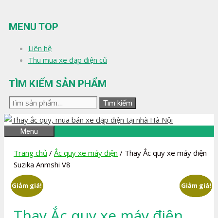
Chuyển
đến
MENU TOP
nội
dung
Liên hệ
Thu mua xe đạp điện cũ
TÌM KIẾM SẢN PHẨM
Tìm
Tìm kiếm
kiếm:
Menu
Trang chủ
/
Ắc quy xe máy điện
/ Thay Ắc quy xe máy điện
Suzika Anmshi V8
Giảm giá!
Giảm giá!
Giảm giá!
Giảm giá!
Giảm giá!
Thay Ắc quy xe máy điện