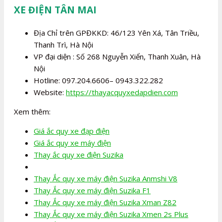
XE ĐIỆN TÂN MAI
Địa Chỉ trên GPĐKKD: 46/123 Yên Xá, Tân Triều,
Thanh Trì, Hà Nội
VP đại diện : Số 268 Nguyễn Xiển, Thanh Xuân, Hà
Nội
Hotline: 097.204.6606– 0943.322.282
Website:
https://thayacquyxedapdien.com
Xem thêm:
Giá ắc quy xe đạp điện
Giá ắc quy xe máy điện
Thay ắc quy xe điện Suzika
Thay Ắc quy xe máy điện Suzika Anmshi V8
Thay Ắc quy xe máy điện Suzika F1
Thay Ắc quy xe máy điện Suzika Xman Z82
Thay Ắc quy xe máy điện Suzika Xmen 2s Plus