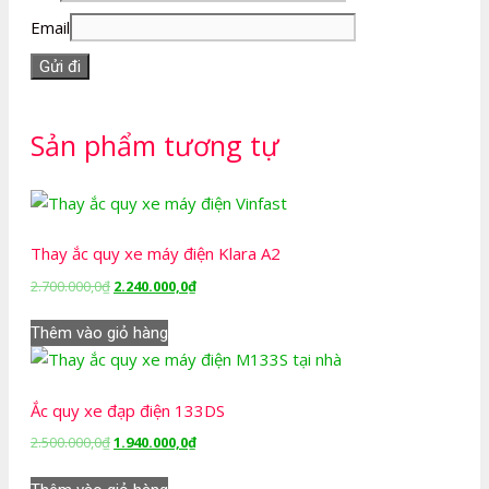
Email
Sản phẩm tương tự
Thay ắc quy xe máy điện Klara A2
Giá
Giá
2.700.000,0
₫
2.240.000,0
₫
gốc
hiện
là:
tại
Thêm vào giỏ hàng
2.700.000,0₫.
là:
2.240.000,0₫.
Ắc quy xe đạp điện 133DS
Giá
Giá
2.500.000,0
₫
1.940.000,0
₫
gốc
hiện
là:
tại