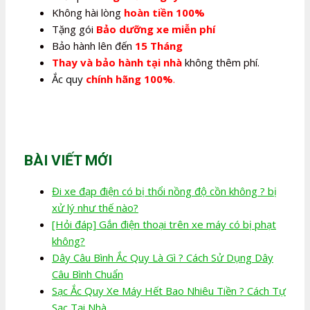
Không hài lòng
hoàn tiền 100%
Tặng gói
Bảo dưỡng xe miễn phí
Bảo hành lên đến
15 Tháng
Thay và bảo hành tại nhà
không thêm phí.
Ắc quy
chính hãng 100%
.
BÀI VIẾT MỚI
Đi xe đạp điện có bị thổi nồng độ cồn không ? bị
xử lý như thế nào?
[Hỏi đáp] Gắn điện thoại trên xe máy có bị phạt
không?
Dây Câu Bình Ắc Quy Là Gì ? Cách Sử Dụng Dây
Câu Bình Chuẩn
Sạc Ắc Quy Xe Máy Hết Bao Nhiêu Tiền ? Cách Tự
Sạc Tại Nhà