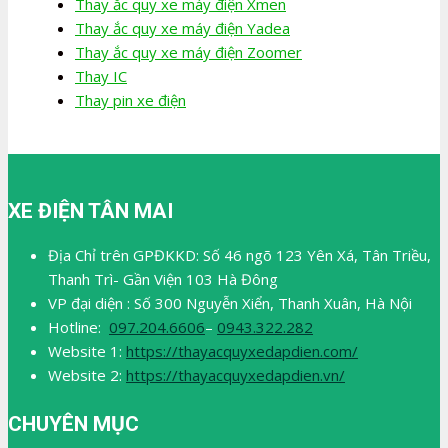
Thay ắc quy xe máy điện Xmen
Thay ắc quy xe máy điện Yadea
Thay ắc quy xe máy điện Zoomer
Thay IC
Thay pin xe điện
XE ĐIỆN TÂN MAI
Địa Chỉ trên GPĐKKD: Số 46 ngõ 123 Yên Xá, Tân Triều,
Thanh Trì- Gần Viện 103 Hà Đông
VP đại diện : Số 300 Nguyễn Xiển, Thanh Xuân, Hà Nội
Hotline:
097.204.6606
–
0943.322.282
Website 1:
https://thayacquyxedapdien.com/
Website 2:
https://thayacquyxedapdien.vn/
CHUYÊN MỤC