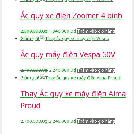
là:
tại
Ắc quy xe điện Zoomer 4 bình
2.700.000,0₫.
là:
2.240.000,0₫.
Giá
Giá
2.500.000,0
₫
1.940.000,0
₫
Thêm vào giỏ hàng
gốc
hiện
Giảm giá!
là:
tại
Ắc quy máy điện Vespa 60V
2.500.000,0₫.
là:
1.940.000,0₫.
Giá
Giá
2.700.000,0
₫
2.240.000,0
₫
Thêm vào giỏ hàng
gốc
hiện
Giảm giá!
là:
tại
Thay Ắc quy xe máy điện Aima
2.700.000,0₫.
là:
2.240.000,0₫.
Proud
Giá
Giá
2.700.000,0
₫
2.240.000,0
₫
Thêm vào giỏ hàng
gốc
hiện