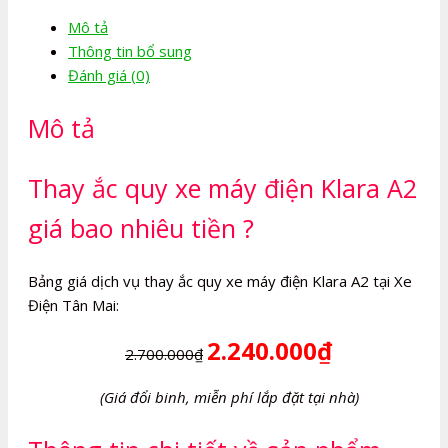
máy
Mô tả
điện
Thông tin bổ sung
Klara
Đánh giá (0)
A2
số
Mô tả
lượng
Thay ắc quy xe máy điện Klara A2
giá bao nhiêu tiền ?
Bảng giá dịch vụ thay ắc quy xe máy điện Klara A2 tại Xe
Điện Tân Mai:
2.240.000₫
2.700.000₫
(Giá đổi binh, miễn phí lắp đặt tại nhà)