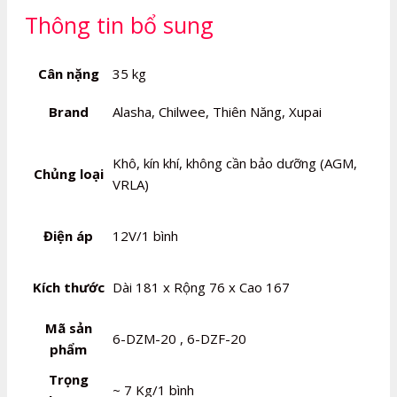
Thông tin bổ sung
Cân nặng
35 kg
Brand
Alasha, Chilwee, Thiên Năng, Xupai
Khô, kín khí, không cần bảo dưỡng (AGM,
Chủng loại
VRLA)
Điện áp
12V/1 bình
Kích thước
Dài 181 x Rộng 76 x Cao 167
Mã sản
6-DZM-20 , 6-DZF-20
phẩm
Trọng
~ 7 Kg/1 bình