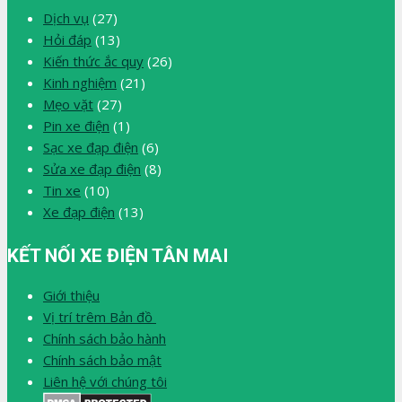
Dịch vụ
(27)
Hỏi đáp
(13)
Kiến thức ắc quy
(26)
Kinh nghiệm
(21)
Mẹo vặt
(27)
Pin xe điện
(1)
Sạc xe đạp điện
(6)
Sửa xe đạp điện
(8)
Tin xe
(10)
Xe đạp điện
(13)
KẾT NỐI XE ĐIỆN TÂN MAI
Giới thiệu
Vị trí trêm Bản đồ
Chính sách bảo hành
Chính sách bảo mật
Liên hệ với chúng tôi