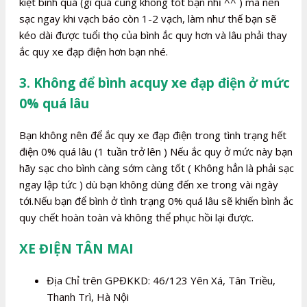
kiệt bình quá (gì quá cũng không tốt bạn nhỉ ^^ ) mà nên
sạc ngay khi vạch báo còn 1-2 vạch, làm như thế bạn sẽ
kéo dài được tuổi thọ của bình ắc quy hơn và lâu phải thay
ắc quy xe đạp điện hơn bạn nhé.
3. Không để bình acquy xe đạp điện ở mức
0% quá lâu
Bạn không nên để ắc quy xe đạp điện trong tình trạng hết
điện 0% quá lâu (1 tuần trở lên ) Nếu ắc quy ở mức này bạn
hãy sạc cho bình càng sớm càng tốt ( Không hẳn là phải sạc
ngay lập tức ) dù bạn không dùng đến xe trong vài ngày
tới.Nếu bạn để bình ở tình trạng 0% quá lâu sẽ khiến bình ắc
quy chết hoàn toàn và không thể phục hồi lại được.
XE ĐIỆN TÂN MAI
Địa Chỉ trên GPĐKKD: 46/123 Yên Xá, Tân Triều,
Thanh Trì, Hà Nội