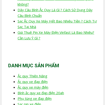
không?
Dây Câu Bình Ắc Quy Là Gì ? Cách Sử Dụng Dây
Câu Bình Chuẩn
Sạc Ắc Quy Xe Máy Hết Bao Nhiêu Tiền ? Cách Tự
Sạc Tại Nhà
Giá Thuê Pin Xe Máy Điện Vinfast Là Bao Nhiêu?
Cần Lưu Ý Gì ?
DANH MỤC SẢN PHẨM
Ắc quy Thiên Năng
Ắc quy xe đạp điện
Ắc quy xe máy điện
Bình ắc quy xe đạp điện 20ah
Phụ tùng xe đạp điện
Sạc pin xe điện