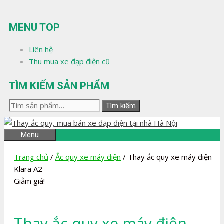
Chuyển
đến
MENU TOP
nội
dung
Liên hệ
Thu mua xe đạp điện cũ
TÌM KIẾM SẢN PHẨM
Tìm
Tìm kiếm
kiếm:
Menu
Trang chủ
/
Ắc quy xe máy điện
/ Thay ắc quy xe máy điện
Klara A2
Giảm giá!
Thay ắc quy xe máy điện