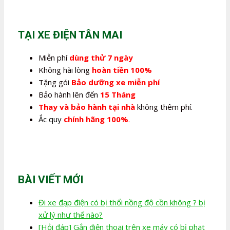
là:
tại
2.700.000,0₫.
là:
2.240.000,0₫.
TẠI XE ĐIỆN TÂN MAI
Miễn phí
dùng thử 7 ngày
Không hài lòng
hoàn tiền 100%
Tặng gói
Bảo dưỡng xe miễn phí
Bảo hành lên đến
15 Tháng
Thay và bảo hành tại nhà
không thêm phí.
Ắc quy
chính hãng 100%
.
BÀI VIẾT MỚI
Đi xe đạp điện có bị thổi nồng độ cồn không ? bị
xử lý như thế nào?
[Hỏi đáp] Gắn điện thoại trên xe máy có bị phạt