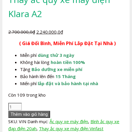
Klara A2
Giá
Giá
2.700.000,0
₫
2.240.000,0
₫
gốc
hiện
( Giá Đổi Bình, Miễn Phí Lắp Đặt Tại Nhà )
là:
tại
2.700.000,0₫.
là:
Miễn phí
dùng thử 3 ngày
2.240.000,0₫.
Không hài lòng
hoàn tiền 100%
Tặng
Bảo dưỡng xe miễn phí
Bảo hành lên đến
15 Tháng
Miến phí
lắp đặt và bảo hành tại nhà
Còn 109 trong kho
Thay
ắc
Thêm vào giỏ hàng
quy
SKU:
VIN
Danh mục:
Ắc quy xe máy điện
,
Bình ắc quy xe
xe
đạp điện 20ah
,
Thay ắc quy xe máy điện Vinfast