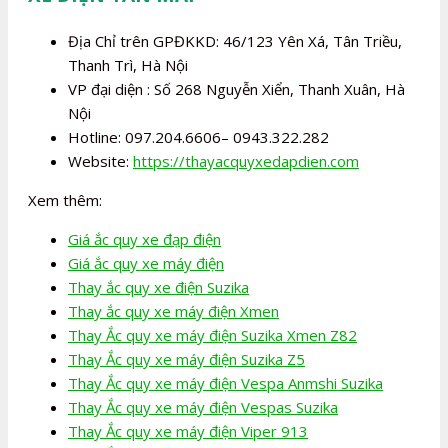
Địa Chỉ trên GPĐKKD: 46/123 Yên Xá, Tân Triều,
Thanh Trì, Hà Nội
VP đại diện : Số 268 Nguyễn Xiển, Thanh Xuân, Hà
Nội
Hotline: 097.204.6606– 0943.322.282
Website:
https://thayacquyxedapdien.com
Xem thêm:
Giá ắc quy xe đạp điện
Giá ắc quy xe máy điện
Thay ắc quy xe điện Suzika
Thay ắc quy xe máy điện Xmen
Thay Ắc quy xe máy điện Suzika Xmen Z82
Thay Ắc quy xe máy điện Suzika Z5
Thay Ắc quy xe máy điện Vespa Anmshi Suzika
Thay Ắc quy xe máy điện Vespas Suzika
Thay Ắc quy xe máy điện Viper 913