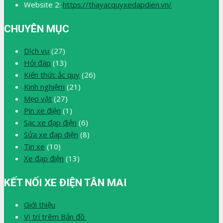
Website 2:
https://thayacquyxedapdien.vn/
CHUYÊN MỤC
Dịch vụ
(27)
Hỏi đáp
(13)
Kiến thức ắc quy
(26)
Kinh nghiệm
(21)
Mẹo vặt
(27)
Pin xe điện
(1)
Sạc xe đạp điện
(6)
Sửa xe đạp điện
(8)
Tin xe
(10)
Xe đạp điện
(13)
KẾT NỐI XE ĐIỆN TÂN MAI
Giới thiệu
Vị trí trêm Bản đồ