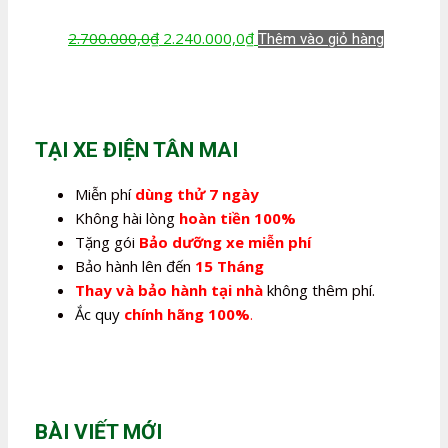
Giá
Giá
2.700.000,0
₫
2.240.000,0
₫
Thêm vào giỏ hàng
gốc
hiện
là:
tại
2.700.000,0₫.
là:
2.240.000,0₫.
TẠI XE ĐIỆN TÂN MAI
Miễn phí
dùng thử 7 ngày
Không hài lòng
hoàn tiền 100%
Tặng gói
Bảo dưỡng xe miễn phí
Bảo hành lên đến
15 Tháng
Thay và bảo hành tại nhà
không thêm phí.
Ắc quy
chính hãng 100%
.
BÀI VIẾT MỚI