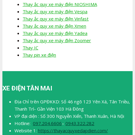
Thay ắc quy xe máy điện NIOSHIMA
Thay ắc quy xe máy điện Vespa
Thay ắc quy xe máy điện Vinfast
Thay ắc quy xe máy điện Xmen
Thay ắc quy xe máy điện Yadea
Thay ắc quy xe máy điện Zoomer
Thay IC
Thay pin xe điện
XE ĐIỆN TÂN MAI
Địa Chỉ trên GPĐKKD: Số 46 ngõ 123 Yên Xá, Tân Triều,
Thanh Trì- Gần Viện 103 Hà Đông
VP đại diện : Số 300 Nguyễn Xiển, Thanh Xuân, Hà Nội
Hotline:
097.204.6606
–
0943.322.282
Website 1:
https://thayacquyxedapdien.com/