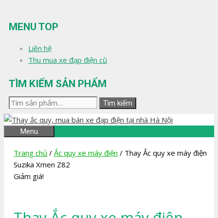
Chuyển
đến
MENU TOP
nội
dung
Liên hệ
Thu mua xe đạp điện cũ
TÌM KIẾM SẢN PHẨM
Tìm
Tìm kiếm
kiếm:
Menu
Trang chủ
/
Ắc quy xe máy điện
/ Thay Ắc quy xe máy điện
Suzika Xmen Z82
Giảm giá!
Thay Ắc quy xe máy điện