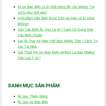
Đi xe đạp điện có bị thổi nồng độ cồn không ? bị
xử lý như thế nào?
[Hỏi đáp] Gắn điện thoại trên xe máy có bị phạt
không?
Dây Câu Bình Ắc Quy Là Gì ? Cách Sử Dụng Dây
Câu Bình Chuẩn
Sạc Ắc Quy Xe Máy Hết Bao Nhiêu Tiền ? Cách Tự
Sạc Tại Nhà
Giá Thuê Pin Xe Máy Điện Vinfast Là Bao Nhiêu?
Cần Lưu Ý Gì ?
DANH MỤC SẢN PHẨM
Ắc quy Thiên Năng
Ắc quy xe đạp điện