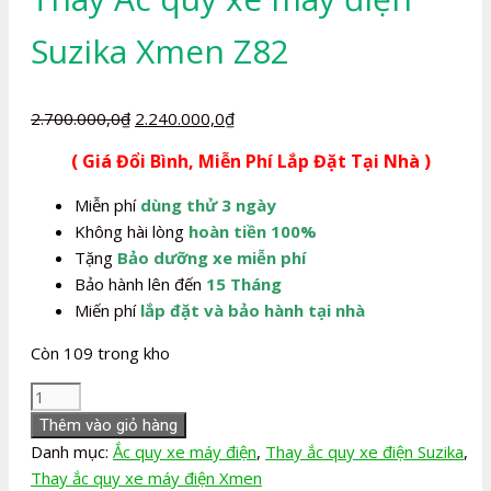
Suzika Xmen Z82
Giá
Giá
2.700.000,0
₫
2.240.000,0
₫
gốc
hiện
( Giá Đổi Bình, Miễn Phí Lắp Đặt Tại Nhà )
là:
tại
2.700.000,0₫.
là:
Miễn phí
dùng thử 3 ngày
2.240.000,0₫.
Không hài lòng
hoàn tiền 100%
Tặng
Bảo dưỡng xe miễn phí
Bảo hành lên đến
15 Tháng
Miến phí
lắp đặt và bảo hành tại nhà
Còn 109 trong kho
Thay
Ắc
Thêm vào giỏ hàng
quy
Danh mục:
Ắc quy xe máy điện
,
Thay ắc quy xe điện Suzika
,
xe
Thay ắc quy xe máy điện Xmen