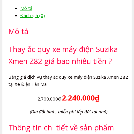
máy
Mô tả
điện
Đánh giá (0)
Suzika
Xmen
Mô tả
Z82
số
lượng
Thay ắc quy xe máy điện Suzika
Xmen Z82 giá bao nhiêu tiền ?
Bảng giá dịch vụ thay ắc quy xe máy điện Suzika Xmen Z82
tại Xe Điện Tân Mai:
2.240.000₫
2.700.000₫
(Giá đổi binh, miễn phí lắp đặt tại nhà)
Thông tin chi tiết về sản phẩm