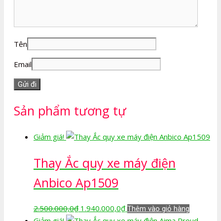
Tên
Email
Sản phẩm tương tự
Giảm giá!
Thay Ắc quy xe máy điện
Anbico Ap1509
Giá
Giá
2.500.000,0
₫
1.940.000,0
₫
Thêm vào giỏ hàng
gốc
hiện
Giảm giá!