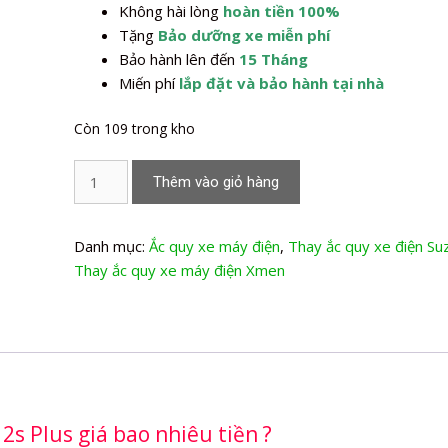
Không hài lòng
hoàn tiền 100%
Tặng
Bảo dưỡng xe miễn phí
Bảo hành lên đến
15 Tháng
Miến phí
lắp đặt và bảo hành tại nhà
Còn 109 trong kho
Thay
Thêm vào giỏ hàng
Ắc
quy
xe
Danh mục:
Ắc quy xe máy điện
,
Thay ắc quy xe điện Suz
máy
Thay ắc quy xe máy điện Xmen
điện
Suzika
Xmen
2s
Plus
số
s Plus giá bao nhiêu tiền ?
lượng