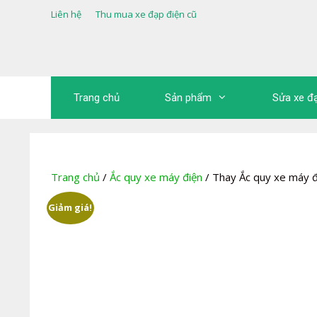
Chuyển
Liên hệ
Thu mua xe đạp điện cũ
đến
nội
dung
Trang chủ
Sản phẩm
Sửa xe đ
Trang chủ
/
Ắc quy xe máy điện
/ Thay Ắc quy xe máy đ
Giảm giá!