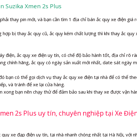
ện Suzika Xmen 2s Plus
hải thay pin mới, và bạn cần tìm 1 địa chỉ bán ắc quy xe điện giá r
hợp bị thay ắc quy cũ, ắc quy kém chất lượng thì khi thay ắc quy 
y điện, ắc quy xe điện uy tín, có chế độ bảo hành tốt, địa chỉ rõ rà
àng chính hãng, ắc quy có ngày sản xuất mới nhất, date sát ngày 
đó bạn có thể gọi dịch vụ thay ắc quy xe điện tại nhà để có thể the
iếp, và tránh để xe lại cửa hàng.
iện xong bạn nên chạy thử để đảm bảo sau khi thay xe được vận hà
Xmen 2s Plus uy tín, chuyên nghiệp tại Xe Điệ
quy xe đạp điện uy tín, tại nhà nhanh chóng nhất tại Hà Nội, với n