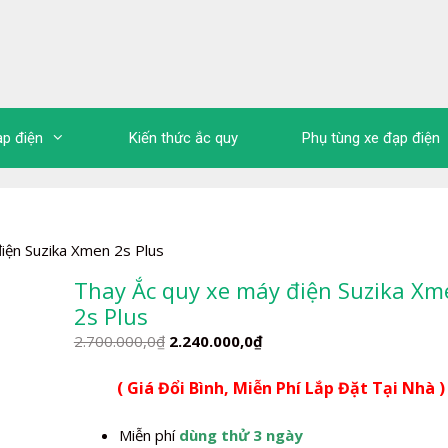
ạp điện
Kiến thức ắc quy
Phụ tùng xe đạp điện
iện Suzika Xmen 2s Plus
Thay Ắc quy xe máy điện Suzika Xm
2s Plus
Giá
Giá
2.700.000,0
₫
2.240.000,0
₫
gốc
hiện
( Giá Đổi Bình, Miễn Phí Lắp Đặt Tại Nhà )
là:
tại
2.700.000,0₫.
là:
Miễn phí
dùng thử 3 ngày
2.240.000,0₫.