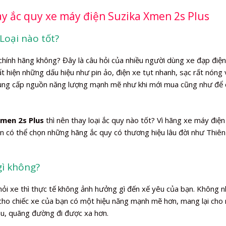
ay ắc quy xe máy điện Suzika Xmen 2s Plus
Loại nào tốt?
hính hãng không? Đây là câu hỏi của nhiều người dùng xe đạp điện
uất hiện những dấu hiệu như pin ảo, điện xe tụt nhanh, sạc rất nóng 
cung cấp nguồn năng lượng mạnh mẽ như khi mới mua cũng như để c
Xmen 2s Plus
thì nên thay loại ắc quy nào tốt? Vì hãng xe máy điện
n có thể chọn những hãng ắc quy có thương hiệu lâu đời như Thiên
gì không?
khỏi xe thì thực tế không ảnh hưởng gì đến xế yêu của bạn. Không 
 cho chiếc xe của bạn có một hiệu năng mạnh mẽ hơn, mang lại cho
âu, quãng đường đi được xa hơn.