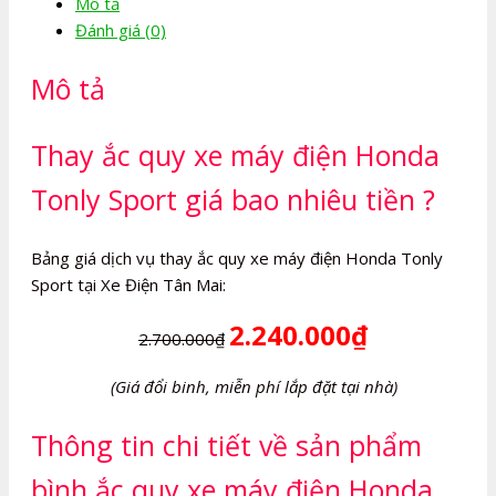
Mô tả
máy
Đánh giá (0)
điện
Honda
Mô tả
Tonly
Sport
số
Thay ắc quy xe máy điện Honda
lượng
Tonly Sport giá bao nhiêu tiền ?
Bảng giá dịch vụ thay ắc quy xe máy điện Honda Tonly
Sport tại Xe Điện Tân Mai:
2.240.000₫
2.700.000₫
(Giá đổi binh, miễn phí lắp đặt tại nhà)
Thông tin chi tiết về sản phẩm
bình ắc quy xe máy điện Honda