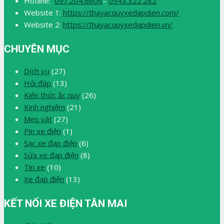
Hotline:
097.204.6606
–
0943.322.282
Website 1:
https://thayacquyxedapdien.com/
Website 2:
https://thayacquyxedapdien.vn/
CHUYÊN MỤC
Dịch vụ
(27)
Hỏi đáp
(13)
Kiến thức ắc quy
(26)
Kinh nghiệm
(21)
Mẹo vặt
(27)
Pin xe điện
(1)
Sạc xe đạp điện
(6)
Sửa xe đạp điện
(8)
Tin xe
(10)
Xe đạp điện
(13)
KẾT NỐI XE ĐIỆN TÂN MAI