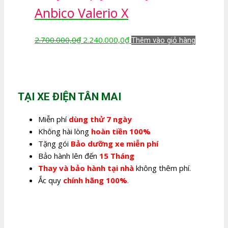
Anbico Valerio X
Giá
Giá
2.700.000,0
₫
2.240.000,0
₫
Thêm vào giỏ hàng
gốc
hiện
là:
tại
2.700.000,0₫.
là:
2.240.000,0₫.
TẠI XE ĐIỆN TÂN MAI
Miễn phí
dùng thử 7 ngày
Không hài lòng
hoàn tiền 100%
Tặng gói
Bảo dưỡng xe miễn phí
Bảo hành lên đến
15 Tháng
Thay và bảo hành tại nhà
không thêm phí.
Ắc quy
chính hãng 100%
.