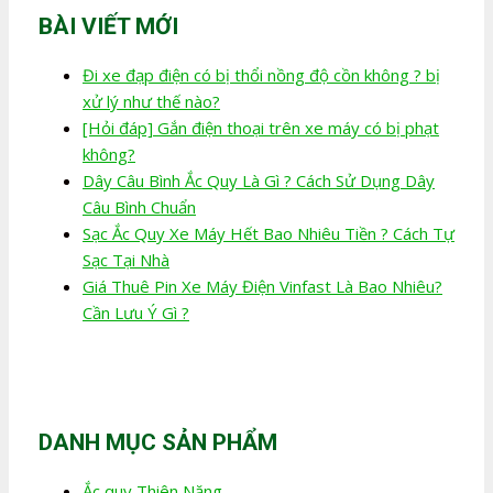
BÀI VIẾT MỚI
Đi xe đạp điện có bị thổi nồng độ cồn không ? bị
xử lý như thế nào?
[Hỏi đáp] Gắn điện thoại trên xe máy có bị phạt
không?
Dây Câu Bình Ắc Quy Là Gì ? Cách Sử Dụng Dây
Câu Bình Chuẩn
Sạc Ắc Quy Xe Máy Hết Bao Nhiêu Tiền ? Cách Tự
Sạc Tại Nhà
Giá Thuê Pin Xe Máy Điện Vinfast Là Bao Nhiêu?
Cần Lưu Ý Gì ?
DANH MỤC SẢN PHẨM
Ắc quy Thiên Năng