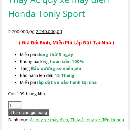
Honda Tonly Sport
Giá
Giá
2.700.000,0
₫
2.240.000,0
₫
gốc
hiện
( Giá Đổi Bình, Miễn Phí Lắp Đặt Tại Nhà )
là:
tại
2.700.000,0₫.
là:
Miễn phí
dùng thử 3 ngày
2.240.000,0₫.
Không hài lòng
hoàn tiền 100%
Tặng
Bảo dưỡng xe miễn phí
Bảo hành lên đến
15 Tháng
Miến phí
lắp đặt và bảo hành tại nhà
Còn 109 trong kho
Thay
Ắc
Thêm vào giỏ hàng
quy
Danh mục:
Ắc quy xe máy điện
,
Thay ắc quy xe điện Honda
xe