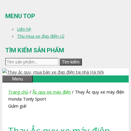
Chuyển
đến
MENU TOP
nội
dung
Liên hệ
Thu mua xe đạp điện cũ
TÌM KIẾM SẢN PHẨM
Tìm
Tìm kiếm
kiếm:
Menu
Trang chủ
/
Ắc quy xe máy điện
/ Thay Ắc quy xe máy điện
Honda Tonly Sport
Giảm giá!
Thay Ắc quy xe máy điện