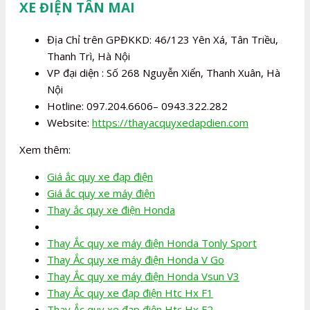
XE ĐIỆN TÂN MAI
Địa Chỉ trên GPĐKKD: 46/123 Yên Xá, Tân Triều,
Thanh Trì, Hà Nội
VP đại diện : Số 268 Nguyễn Xiển, Thanh Xuân, Hà
Nội
Hotline: 097.204.6606– 0943.322.282
Website:
https://thayacquyxedapdien.com
Xem thêm:
Giá ắc quy xe đạp điện
Giá ắc quy xe máy điện
Thay ắc quy xe điện Honda
Thay Ắc quy xe máy điện Honda Tonly Sport
Thay Ắc quy xe máy điện Honda V Go
Thay Ắc quy xe máy điện Honda Vsun V3
Thay Ắc quy xe đạp điện Htc Hx F1
Thay Ắc quy xe đạp điện Htc Hx F2