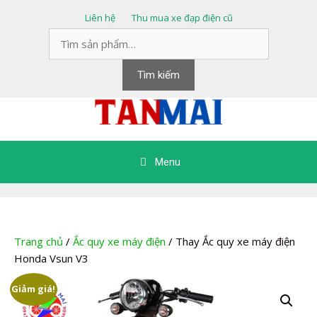
Chuyển
Liên hệ
Thu mua xe đạp điện cũ
đến
Tìm
nội
kiếm:
dung
Tìm kiếm
Menu
Trang chủ
/
Ắc quy xe máy điện
/ Thay Ắc quy xe máy điện
Honda Vsun V3
Giảm giá!