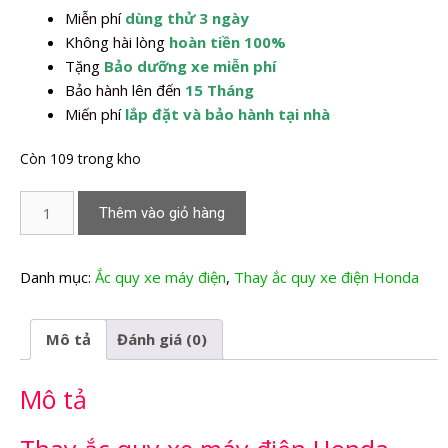
Miễn phí
dùng thử 3 ngày
2.240.000,0₫.
Không hài lòng
hoàn tiền 100%
Tặng
Bảo dưỡng xe miễn phí
Bảo hành lên đến
15 Tháng
Miến phí
lắp đặt và bảo hành tại nhà
Còn 109 trong kho
Thay
Thêm vào giỏ hàng
Ắc
quy
xe
Danh mục:
Ắc quy xe máy điện
,
Thay ắc quy xe điện Honda
máy
điện
Mô tả
Đánh giá (0)
Honda
Vsun
Mô tả
V3
số
lượng