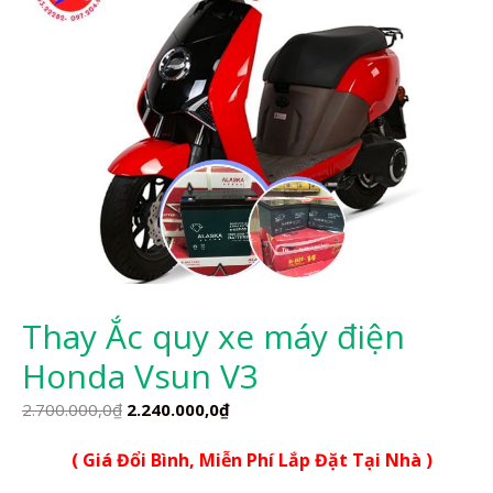
Thay Ắc quy xe máy điện
Honda Vsun V3
Giá
Giá
2.700.000,0
₫
2.240.000,0
₫
gốc
hiện
( Giá Đổi Bình, Miễn Phí Lắp Đặt Tại Nhà )
là:
tại
2.700.000,0₫.
là: