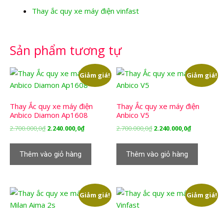
Thay ắc quy xe máy điện vinfast
Sản phẩm tương tự
Giảm giá!
Giảm giá!
Thay Ắc quy xe máy điện
Thay Ắc quy xe máy điện
Anbico Diamon Ap1608
Anbico V5
Giá
Giá
Giá
Giá
2.700.000,0
₫
2.240.000,0
₫
2.700.000,0
₫
2.240.000,0
₫
gốc
hiện
gốc
hiện
là:
tại
là:
tại
Thêm vào giỏ hàng
Thêm vào giỏ hàng
2.700.000,0₫.
là:
2.700.000,0₫.
là:
2.240.000,0₫.
2.240.000,
Giảm giá!
Giảm giá!