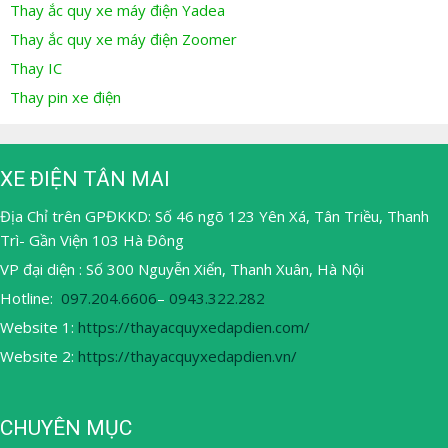
Thay ắc quy xe máy điện Yadea
Thay ắc quy xe máy điện Zoomer
Thay IC
Thay pin xe điện
XE ĐIỆN TÂN MAI
Địa Chỉ trên GPĐKKD: Số 46 ngõ 123 Yên Xá, Tân Triều, Thanh
Trì- Gần Viện 103 Hà Đông
VP đại diện : Số 300 Nguyễn Xiển, Thanh Xuân, Hà Nội
Hotline:
097.204.6606
–
0943.322.282
Website 1:
https://thayacquyxedapdien.com/
Website 2:
https://thayacquyxedapdien.vn/
CHUYÊN MỤC