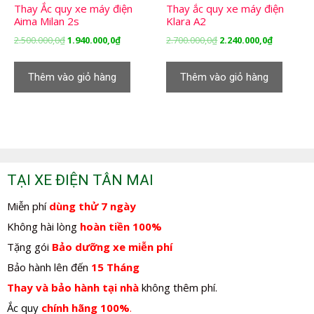
Thay Ắc quy xe máy điện
Thay ắc quy xe máy điện
Aima Milan 2s
Klara A2
Giá
Giá
Giá
Giá
2.500.000,0
₫
1.940.000,0
₫
2.700.000,0
₫
2.240.000,0
₫
gốc
hiện
gốc
hiện
là:
tại
là:
tại
Thêm vào giỏ hàng
Thêm vào giỏ hàng
2.500.000,0₫.
là:
2.700.000,0₫.
là:
1.940.000,0₫.
2.240.000,
TẠI XE ĐIỆN TÂN MAI
Miễn phí
dùng thử 7 ngày
Không hài lòng
hoàn tiền 100%
Tặng gói
Bảo dưỡng xe miễn phí
Bảo hành lên đến
15 Tháng
Thay và bảo hành tại nhà
không thêm phí.
Ắc quy
chính hãng 100%
.