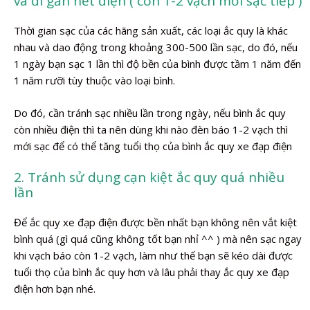
và đi gần hết điện ( còn 1-2 vạch mới sạc tiếp )
Thời gian sạc của các hãng sản xuất, các loại ắc quy là khác
nhau và dao động trong khoảng 300-500 lần sạc, do đó, nếu
1 ngày bạn sạc 1 lần thì độ bền của bình được tầm 1 năm đến
1 năm rưỡi tùy thuộc vào loại bình.
Do đó, cần tránh sạc nhiều lần trong ngày, nếu bình ắc quy
còn nhiều điện thì ta nên dùng khi nào đèn báo 1-2 vạch thì
mới sạc để có thể tăng tuổi thọ của bình ắc quy xe đạp điện
2. Tránh sử dụng cạn kiệt ắc quy quá nhiều
lần
Để ắc quy xe đạp điện được bền nhất bạn không nên vắt kiệt
bình quá (gì quá cũng không tốt bạn nhỉ ^^ ) mà nên sạc ngay
khi vạch báo còn 1-2 vạch, làm như thế bạn sẽ kéo dài được
tuổi thọ của bình ắc quy hơn và lâu phải thay ắc quy xe đạp
điện hơn bạn nhé.