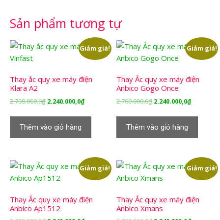
Sản phẩm tương tự
Giảm giá!
Giảm giá!
Thay ắc quy xe máy điện
Thay Ắc quy xe máy điện
Klara A2
Anbico Gogo Once
Giá
Giá
Giá
Giá
2.700.000,0
₫
2.240.000,0
₫
2.700.000,0
₫
2.240.000,0
₫
gốc
hiện
gốc
hiện
là:
tại
là:
tại
Thêm vào giỏ hàng
Thêm vào giỏ hàng
2.700.000,0₫.
là:
2.700.000,0₫.
là:
2.240.000,0₫.
2.240.000,
Giảm giá!
Giảm giá!
Thay Ắc quy xe máy điện
Thay Ắc quy xe máy điện
Anbico Ap1512
Anbico Xmans