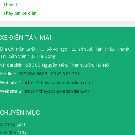
Thay IC
Thay pin xe điện
XE ĐIỆN TÂN MAI
Địa Chỉ trên GPĐKKD: Số 46 ngõ 123 Yên Xá, Tân Triều, Thanh
Trì- Gần Viện 103 Hà Đông
VP đại diện : Số 300 Nguyễn Xiển, Thanh Xuân, Hà Nội
Hotline:
097.204.6606
–
0943.322.282
Website 1:
https://thayacquyxedapdien.com/
Website 2:
https://thayacquyxedapdien.vn/
CHUYÊN MỤC
Dịch vụ
(27)
Hỏi đáp
(13)