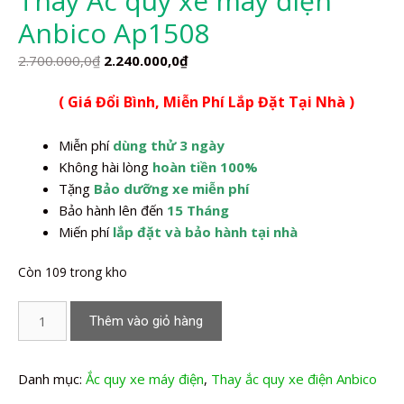
Thay Ắc quy xe máy điện
Anbico Ap1508
Giá
Giá
2.700.000,0
₫
2.240.000,0
₫
gốc
hiện
( Giá Đổi Bình, Miễn Phí Lắp Đặt Tại Nhà )
là:
tại
2.700.000,0₫.
là:
Miễn phí
dùng thử 3 ngày
2.240.000,0₫.
Không hài lòng
hoàn tiền 100%
Tặng
Bảo dưỡng xe miễn phí
Bảo hành lên đến
15 Tháng
Miến phí
lắp đặt và bảo hành tại nhà
Còn 109 trong kho
Thay
Thêm vào giỏ hàng
Ắc
quy
xe
Danh mục:
Ắc quy xe máy điện
,
Thay ắc quy xe điện Anbico
máy