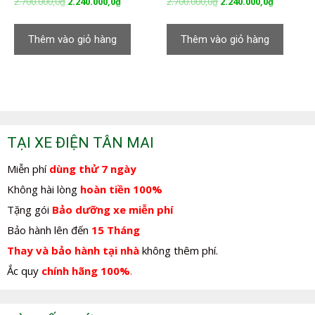
Giá
Giá
Giá
Giá
2.700.000,0
₫
2.240.000,0
₫
2.700.000,0
₫
2.240.000,0
₫
gốc
hiện
gốc
hiện
là:
tại
là:
tại
Thêm vào giỏ hàng
Thêm vào giỏ hàng
2.700.000,0₫.
là:
2.700.000,0₫.
là:
2.240.000,0₫.
2.240.000,
TẠI XE ĐIỆN TÂN MAI
Miễn phí
dùng thử 7 ngày
Không hài lòng
hoàn tiền 100%
Tặng gói
Bảo dưỡng xe miễn phí
Bảo hành lên đến
15 Tháng
Thay và bảo hành tại nhà
không thêm phí.
Ắc quy
chính hãng 100%
.