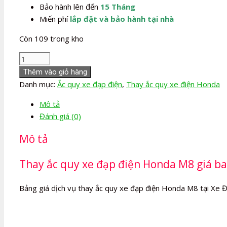
Bảo hành lên đến
15 Tháng
Miến phí
lắp đặt và bảo hành tại nhà
Còn 109 trong kho
Thay
Ắc
Thêm vào giỏ hàng
quy
Danh mục:
Ắc quy xe đạp điện
,
Thay ắc quy xe điện Honda
xe
Mô tả
đạp
Đánh giá (0)
điện
Honda
Mô tả
M8
số
Thay ắc quy xe đạp điện Honda M8 giá ba
lượng
Bảng giá dịch vụ thay ắc quy xe đạp điện Honda M8 tại Xe Đ