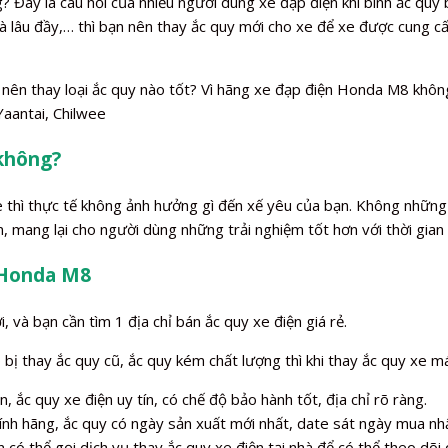
 Đây là câu hỏi của nhiều người dùng xe đạp điện khi bình ắc quy bị
 và lâu đầy,… thì bạn nên thay ắc quy mới cho xe để xe được cung
 nên thay loại ắc quy nào tốt? Vì hãng xe đạp điện Honda M8 khôn
Yaantai, Chilwee
 không?
xe thì thực tế không ảnh hưởng gì đến xế yêu của bạn. Không những
, mang lại cho người dùng những trải nghiệm tốt hơn với thời gian
n Honda M8
, và bạn cần tìm 1 địa chỉ bán ắc quy xe điện giá rẻ.
ị thay ắc quy cũ, ắc quy kém chất lượng thì khi thay ắc quy xe má
, ắc quy xe điện uy tín, có chế độ bảo hành tốt, địa chỉ rõ ràng.
ính hãng, ắc quy có ngày sản xuất mới nhất, date sát ngày mua nhấ
 có thể gọi dịch vụ thay ắc quy xe điện tại nhà để có thể theo dõi q