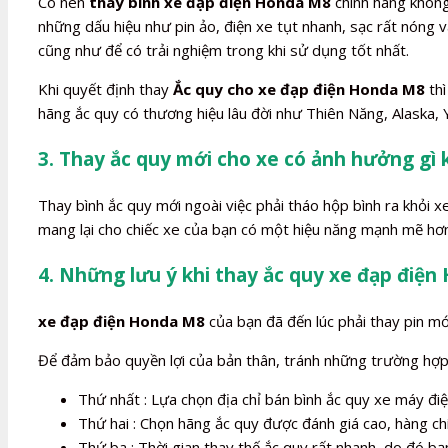
Có nên
thay bình xe đạp điện Honda M8
chính hãng không?
những dấu hiệu như pin ảo, điện xe tụt nhanh, sạc rất nóng
cũng như để có trải nghiệm trong khi sử dụng tốt nhất.
Khi quyết định thay
Ắc quy cho xe đạp điện Honda M8
thì
hãng ắc quy có thương hiệu lâu đời như Thiên Năng, Alaska, 
3. Thay ắc quy mới cho xe có ảnh hưởng gì
Thay bình ắc quy mới ngoài việc phải tháo hộp bình ra khỏi 
mang lại cho chiếc xe của bạn có một hiệu năng mạnh mẽ hơn
4. Những lưu ý khi thay ắc quy xe đạp điệ
xe đạp điện Honda M8
của bạn đã đến lúc phải thay pin mới
Để đảm bảo quyền lợi của bản thân, tránh những trường hợp b
Thứ nhất : Lựa chọn địa chỉ bán bình ắc quy xe máy điện
Thứ hai : Chọn hãng ắc quy được đánh giá cao, hàng ch
Thứ ba : Thời gian thay thế ắc quy rất nhanh, do đó bạn