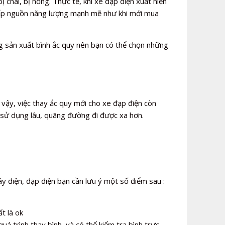
 chai, bị hỏng. Thực tế, khi xe đạp điện xuất hiện
 cấp nguồn năng lượng mạnh mẽ như khi mới mua
g sản xuất bình ắc quy nên bạn có thể chọn những
 vậy, việc thay ắc quy mới cho xe đạp điện còn
 sử dụng lâu, quãng đường đi được xa hơn.
y điện, đạp điện bạn cần lưu ý một số điểm sau :
t là ok
uá trình thay bình, và có thể kiểm tra bình trực