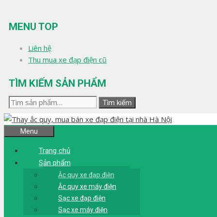
Chuyển
đến
MENU TOP
nội
dung
Liên hệ
Thu mua xe đạp điện cũ
TÌM KIẾM SẢN PHẨM
Tìm
Tìm kiếm
kiếm:
Menu
Trang chủ
Sản phẩm
Ắc quy xe đạp điện
Ắc quy xe máy điện
Sạc xe đạp điện
Sạc xe máy điện