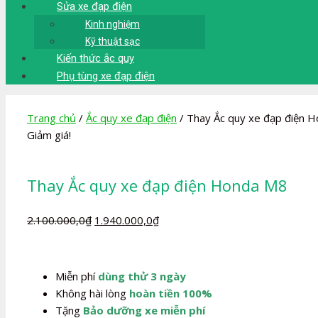
Sửa xe đạp điện
Kinh nghiệm
Kỹ thuật sạc
Kiến thức ắc quy
Phụ tùng xe đạp điện
Trang chủ
/
Ắc quy xe đạp điện
/ Thay Ắc quy xe đạp điện 
Giảm giá!
Thay Ắc quy xe đạp điện Honda M8
Giá
Giá
2.100.000,0
₫
1.940.000,0
₫
gốc
hiện
là:
tại
2.100.000,0₫.
là:
Miễn phí
dùng thử 3 ngày
1.940.000,0₫.
Không hài lòng
hoàn tiền 100%
Tặng
Bảo dưỡng xe miễn phí