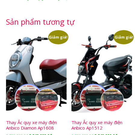
Sản phẩm tương tự
Giảm giá!
Giảm giá!
Thay Ắc quy xe máy điện
Thay Ắc quy xe máy điện
Anbico Diamon Ap1608
Anbico Ap1512