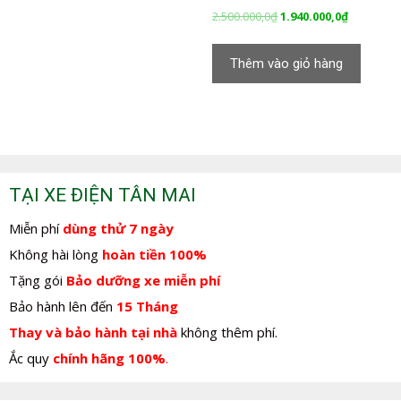
Giá
Giá
2.500.000,0
₫
1.940.000,0
₫
gốc
hiện
là:
tại
Thêm vào giỏ hàng
2.500.000,0₫.
là:
1.940.000,
TẠI XE ĐIỆN TÂN MAI
Miễn phí
dùng thử 7 ngày
Không hài lòng
hoàn tiền 100%
Tặng gói
Bảo dưỡng xe miễn phí
Bảo hành lên đến
15 Tháng
Thay và bảo hành tại nhà
không thêm phí.
Ắc quy
chính hãng 100%
.