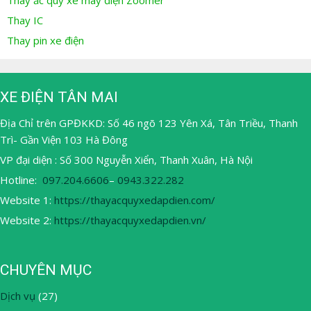
Thay ắc quy xe máy điện Zoomer
Thay IC
Thay pin xe điện
XE ĐIỆN TÂN MAI
Địa Chỉ trên GPĐKKD: Số 46 ngõ 123 Yên Xá, Tân Triều, Thanh
Trì- Gần Viện 103 Hà Đông
VP đại diện : Số 300 Nguyễn Xiển, Thanh Xuân, Hà Nội
Hotline:
097.204.6606
–
0943.322.282
Website 1:
https://thayacquyxedapdien.com/
Website 2:
https://thayacquyxedapdien.vn/
CHUYÊN MỤC
Dịch vụ
(27)