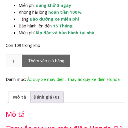
Miễn phí
dùng thử 3 ngày
2.240.000,0₫.
Không hài lòng
hoàn tiền 100%
Tặng
Bảo dưỡng xe miễn phí
Bảo hành lên đến
15 Tháng
Miến phí
lắp đặt và bảo hành tại nhà
Còn 109 trong kho
Thay
Thêm vào giỏ hàng
Ắc
quy
xe
Danh mục:
Ắc quy xe máy điện
,
Thay ắc quy xe điện Honda
máy
điện
Mô tả
Đánh giá (0)
Honda
Q1
Mô tả
số
lượng