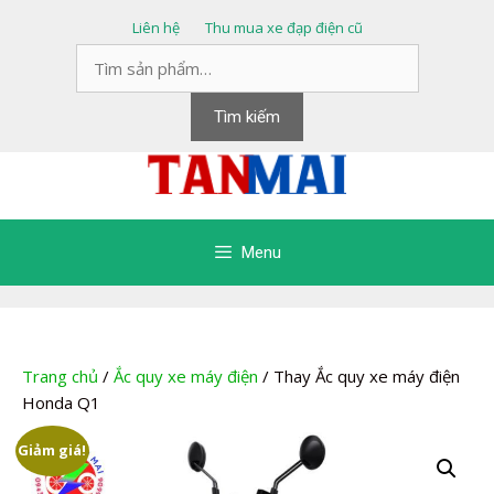
Chuyển
Liên hệ
Thu mua xe đạp điện cũ
đến
Tìm
nội
kiếm:
dung
Tìm kiếm
Menu
Trang chủ
/
Ắc quy xe máy điện
/ Thay Ắc quy xe máy điện
Honda Q1
Giảm giá!