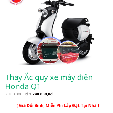
Thay Ắc quy xe máy điện
Honda Q1
Giá
Giá
2.700.000,0
₫
2.240.000,0
₫
gốc
hiện
( Giá Đổi Bình, Miễn Phí Lắp Đặt Tại Nhà )
là:
tại
2.700.000,0₫.
là: