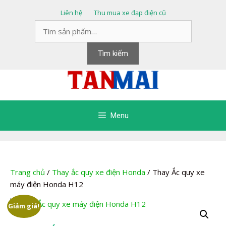
Chuyển
Liên hệ
Thu mua xe đạp điện cũ
đến
Tìm
nội
kiếm:
dung
Tìm kiếm
Menu
Trang chủ
/
Thay ắc quy xe điện Honda
/ Thay Ắc quy xe
máy điện Honda H12
Giảm giá!