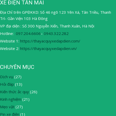
XE ĐIỆN TÂN MAI
Địa Chỉ trên GPĐKKD: Số 46 ngõ 123 Yên Xá, Tân Triều, Thanh
Trì- Gần Viện 103 Hà Đông
VP đại diện : Số 300 Nguyễn Xiển, Thanh Xuân, Hà Nội
Hotline:
097.204.6606
–
0943.322.282
Website 1:
https://thayacquyxedapdien.com/
Website 2:
https://thayacquyxedapdien.vn/
CHUYÊN MỤC
Dịch vụ
(27)
Hỏi đáp
(13)
Kiến thức ắc quy
(26)
Kinh nghiệm
(21)
Mẹo vặt
(27)
Pin xe điện
(1)