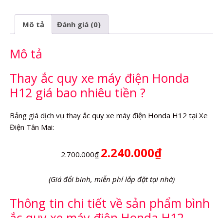
máy
điện
Mô tả
Đánh giá (0)
Honda
H12
Mô tả
số
lượng
Thay ắc quy xe máy điện Honda
H12 giá bao nhiêu tiền ?
Bảng giá dịch vụ thay ắc quy xe máy điện Honda H12 tại Xe
Điện Tân Mai:
2.240.000₫
2.700.000₫
(Giá đổi binh, miễn phí lắp đặt tại nhà)
Thông tin chi tiết về sản phẩm bình
ắc quy xe máy điện Honda H12