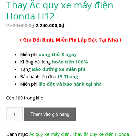
Thay Ắc quy xe máy điện
Honda H12
Giá
Giá
2.700.000,0
₫
2.240.000,0
₫
gốc
hiện
( Giá Đổi Bình, Miễn Phí Lắp Đặt Tại Nhà )
là:
tại
2.700.000,0₫.
là:
Miễn phí
dùng thử 3 ngày
2.240.000,0₫.
Không hài lòng
hoàn tiền 100%
Tặng
Bảo dưỡng xe miễn phí
Bảo hành lên đến
15 Tháng
Miến phí
lắp đặt và bảo hành tại nhà
Còn 109 trong kho
Thay
Thêm vào giỏ hàng
Ắc
quy
xe
Danh mục:
Ắc quy xe máy điện
,
Thay ắc quy xe điện Honda