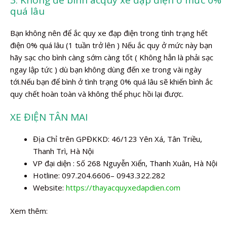
3. Không để bình acquy xe đạp điện ở mức 0%
quá lâu
Bạn không nên để ắc quy xe đạp điện trong tình trạng hết
điện 0% quá lâu (1 tuần trở lên ) Nếu ắc quy ở mức này bạn
hãy sạc cho bình càng sớm càng tốt ( Không hẳn là phải sạc
ngay lập tức ) dù bạn không dùng đến xe trong vài ngày
tới.Nếu bạn để bình ở tình trạng 0% quá lâu sẽ khiến bình ắc
quy chết hoàn toàn và không thể phục hồi lại được.
XE ĐIỆN TÂN MAI
Địa Chỉ trên GPĐKKD: 46/123 Yên Xá, Tân Triều,
Thanh Trì, Hà Nội
VP đại diện : Số 268 Nguyễn Xiển, Thanh Xuân, Hà Nội
Hotline: 097.204.6606– 0943.322.282
Website:
https://thayacquyxedapdien.com
Xem thêm: