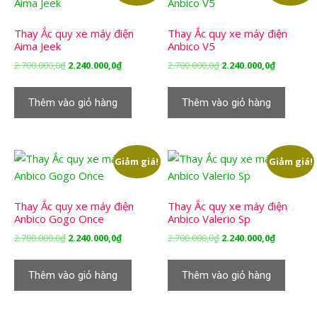
Thay Ắc quy xe máy điện
Thay Ắc quy xe máy điện
Aima Jeek
Anbico V5
Giá
Giá
Giá
Giá
2.700.000,0
₫
2.240.000,0
₫
2.700.000,0
₫
2.240.000,0
₫
gốc
hiện
gốc
hiện
là:
tại
là:
tại
Thêm vào giỏ hàng
Thêm vào giỏ hàng
2.700.000,0₫.
là:
2.700.000,0₫.
là:
2.240.000,0₫.
2.240.000,
Giảm giá!
Giảm giá!
Thay Ắc quy xe máy điện
Thay Ắc quy xe máy điện
Anbico Gogo Once
Anbico Valerio Sp
Giá
Giá
Giá
Giá
2.700.000,0
₫
2.240.000,0
₫
2.700.000,0
₫
2.240.000,0
₫
gốc
hiện
gốc
hiện
là:
tại
là:
tại
Thêm vào giỏ hàng
Thêm vào giỏ hàng
2.700.000,0₫.
là:
2.700.000,0₫.
là:
2.240.000,0₫.
2.240.000,