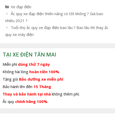
Danh
Xe đạp điện
mục
Điều
Ắc quy xe đạp điện thiên năng có tốt không ? Giá bao
hướng
nhiêu 2021 ?
bài
Tuổi thọ ắc quy xe đạp điện bao lâu ? Bao lâu thì thay ắc
viết
quy xe máy điện
TẠI XE ĐIỆN TÂN MAI
Miễn phí
dùng thử 7 ngày
Không hài lòng
hoàn tiền 100%
Tặng gói
Bảo dưỡng xe miễn phí
Bảo hành lên đến
15 Tháng
Thay và bảo hành tại nhà
không thêm phí.
Ắc quy
chính hãng 100%
.