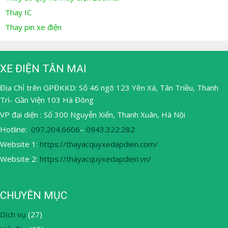
Thay IC
Thay pin xe điện
XE ĐIỆN TÂN MAI
Địa Chỉ trên GPĐKKD: Số 46 ngõ 123 Yên Xá, Tân Triều, Thanh
Trì- Gần Viện 103 Hà Đông
VP đại diện : Số 300 Nguyễn Xiển, Thanh Xuân, Hà Nội
Hotline:
097.204.6606
–
0943.322.282
Website 1:
https://thayacquyxedapdien.com/
Website 2:
https://thayacquyxedapdien.vn/
CHUYÊN MỤC
Dịch vụ
(27)