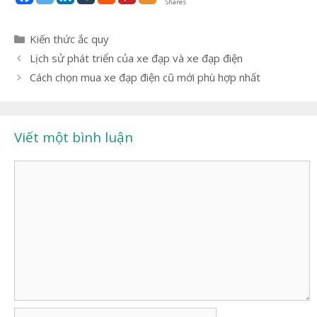
Shares
Danh
Kiến thức ắc quy
mục
Điều
Lịch sử phát triển của xe đạp và xe đạp điện
hướng
Cách chọn mua xe đạp điện cũ mới phù hợp nhất
bài
viết
Viết một bình luận
Bình
luận
Tên