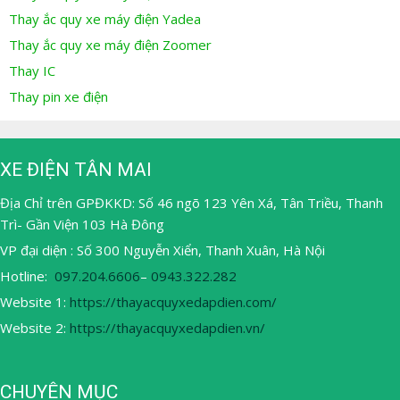
Thay ắc quy xe máy điện Yadea
Thay ắc quy xe máy điện Zoomer
Thay IC
Thay pin xe điện
XE ĐIỆN TÂN MAI
Địa Chỉ trên GPĐKKD: Số 46 ngõ 123 Yên Xá, Tân Triều, Thanh
Trì- Gần Viện 103 Hà Đông
VP đại diện : Số 300 Nguyễn Xiển, Thanh Xuân, Hà Nội
Hotline:
097.204.6606
–
0943.322.282
Website 1:
https://thayacquyxedapdien.com/
Website 2:
https://thayacquyxedapdien.vn/
CHUYÊN MỤC