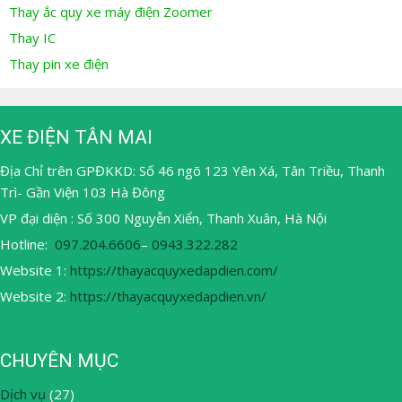
Thay ắc quy xe máy điện Zoomer
Thay IC
Thay pin xe điện
XE ĐIỆN TÂN MAI
Địa Chỉ trên GPĐKKD: Số 46 ngõ 123 Yên Xá, Tân Triều, Thanh
Trì- Gần Viện 103 Hà Đông
VP đại diện : Số 300 Nguyễn Xiển, Thanh Xuân, Hà Nội
Hotline:
097.204.6606
–
0943.322.282
Website 1:
https://thayacquyxedapdien.com/
Website 2:
https://thayacquyxedapdien.vn/
CHUYÊN MỤC
Dịch vụ
(27)