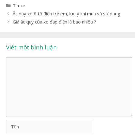
Danh
Tin xe
mục
Điều
Ắc quy xe ô tô điện trẻ em, lưu ý khi mua và sử dụng
hướng
Giá ắc quy của xe đạp điện là bao nhiêu ?
bài
viết
Viết một bình luận
Bình
luận
Tên