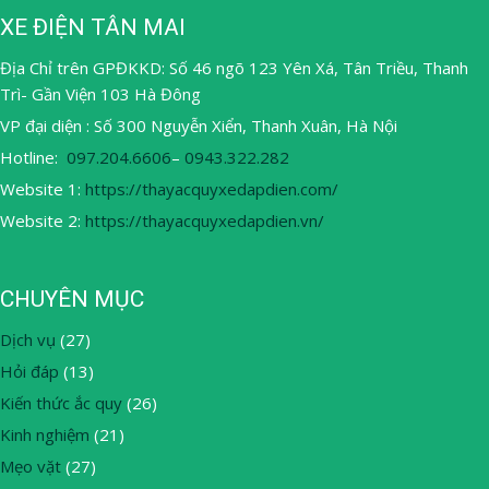
XE ĐIỆN TÂN MAI
Địa Chỉ trên GPĐKKD: Số 46 ngõ 123 Yên Xá, Tân Triều, Thanh
Trì- Gần Viện 103 Hà Đông
VP đại diện : Số 300 Nguyễn Xiển, Thanh Xuân, Hà Nội
Hotline:
097.204.6606
–
0943.322.282
Website 1:
https://thayacquyxedapdien.com/
Website 2:
https://thayacquyxedapdien.vn/
CHUYÊN MỤC
Dịch vụ
(27)
Hỏi đáp
(13)
Kiến thức ắc quy
(26)
Kinh nghiệm
(21)
Mẹo vặt
(27)