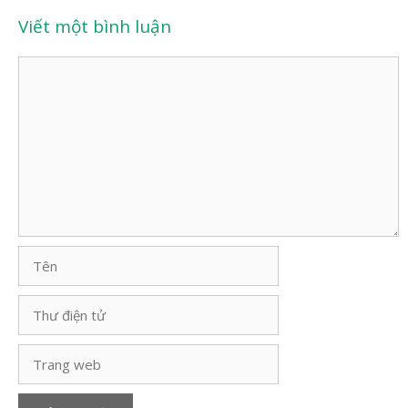
Viết một bình luận
Bình
luận
Tên
Thư
điện
tử
Trang
web