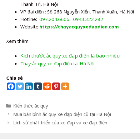
Thanh Trì, Hà Nội
VP đại diện : Số 268 Nguyễn Xiển, Thanh Xuân, Hà Nội
Hotline:
097.204.6606
–
0943.322.282
Website:
https://thayacquyxedapdien.com
Xem thêm :
Kích thước ắc quy xe đạp điện là bao nhiêu
Thay ắc quy xe đạp điện tại Hà Nội
Chia sẻ
Danh
Kiến thức ắc quy
mục
Điều
Mua bán bình ắc quy xe đạp điện cũ tại Hà Nội
hướng
Lịch sử phát triển của xe đạp và xe đạp điện
bài
viết