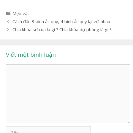
Danh
Mẹo vặt
mục
Điều
Cách đấu 3 bình ắc quy, 4 bình ắc quy lại với nhau
hướng
Chìa khóa sơ cua là gì ? Chìa khóa dự phòng là gì ?
bài
viết
Viết một bình luận
Bình
luận
Tên