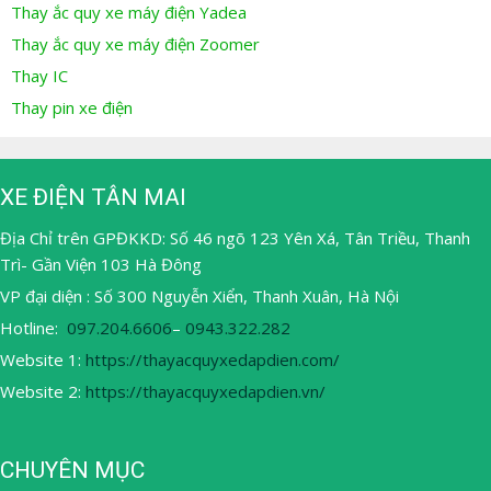
Thay ắc quy xe máy điện Yadea
Thay ắc quy xe máy điện Zoomer
Thay IC
Thay pin xe điện
XE ĐIỆN TÂN MAI
Địa Chỉ trên GPĐKKD: Số 46 ngõ 123 Yên Xá, Tân Triều, Thanh
Trì- Gần Viện 103 Hà Đông
VP đại diện : Số 300 Nguyễn Xiển, Thanh Xuân, Hà Nội
Hotline:
097.204.6606
–
0943.322.282
Website 1:
https://thayacquyxedapdien.com/
Website 2:
https://thayacquyxedapdien.vn/
CHUYÊN MỤC