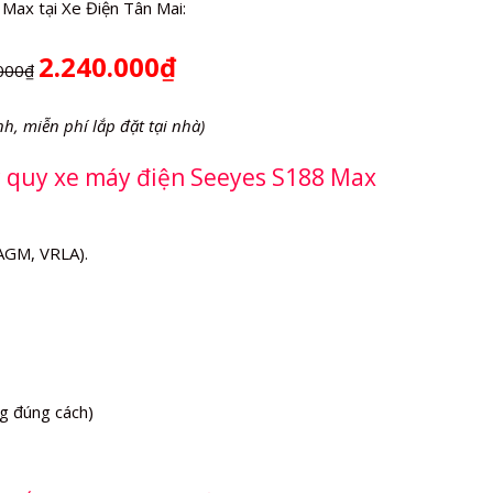
Max tại Xe Điện Tân Mai:
2.240.000₫
000₫
nh, miễn phí lắp đặt tại nhà)
ắc quy xe máy điện Seeyes S188 Max
(AGM, VRLA).
g đúng cách)