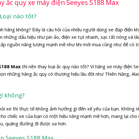
ay ắc quy xe máy điện Seeyes S188 Max
Loại nào tốt?
nh hãng không? Đây là câu hỏi của nhiều người dùng xe đạp điện khi
iện những dấu hiệu như pin ảo, điện xe tụt nhanh, sạc rất nóng và lâ
 cấp nguồn năng lượng mạnh mẽ như khi mới mua cũng như để có tr
 S188 Max
thì nên thay loại ắc quy nào tốt? Vì hãng xe máy điện S
ọn những hãng ắc quy có thương hiệu lâu đời như Thiên Năng, Ala
gì không?
khỏi xe thì thực tế không ảnh hưởng gì đến xế yêu của bạn. Không 
 cho chiếc xe của bạn có một hiệu năng mạnh mẽ hơn, mang lại cho
âu, quãng đường đi được xa hơn.
iện Seeyes S188 Max