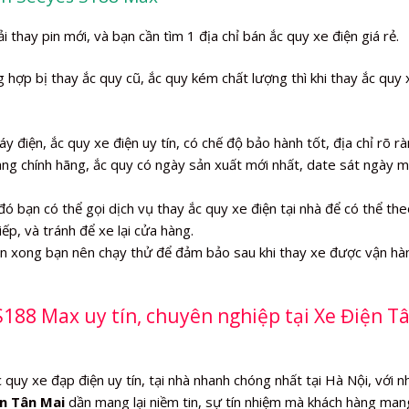
 thay pin mới, và bạn cần tìm 1 địa chỉ bán ắc quy xe điện giá rẻ.
hợp bị thay ắc quy cũ, ắc quy kém chất lượng thì khi thay ắc quy 
y điện, ắc quy xe điện uy tín, có chế độ bảo hành tốt, địa chỉ rõ rà
àng chính hãng, ắc quy có ngày sản xuất mới nhất, date sát ngày 
đó bạn có thể gọi dịch vụ thay ắc quy xe điện tại nhà để có thể the
iếp, và tránh để xe lại cửa hàng.
iện xong bạn nên chạy thử để đảm bảo sau khi thay xe được vận hà
S188 Max uy tín, chuyên nghiệp tại Xe Điện T
quy xe đạp điện uy tín, tại nhà nhanh chóng nhất tại Hà Nội, với n
n Tân Mai
dần mang lại niềm tin, sự tín nhiệm mà khách hàng mang