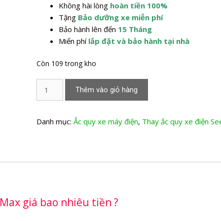
Không hài lòng
hoàn tiền 100%
Tặng
Bảo dưỡng xe miễn phí
Bảo hành lên đến
15 Tháng
Miến phí
lắp đặt và bảo hành tại nhà
Còn 109 trong kho
Thay
Thêm vào giỏ hàng
Ắc
quy
xe
Danh mục:
Ắc quy xe máy điện
,
Thay ắc quy xe điện S
máy
điện
Seeyes
S188
Max
số
Max giá bao nhiêu tiền ?
lượng