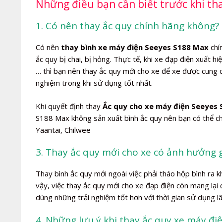
Những điều bạn cần biết trước khi th
1. Có nên thay ắc quy chính hãng không? 
Có nên
thay bình xe máy điện Seeyes S188 Max
chí
ắc quy bị chai, bị hỏng. Thực tế, khi xe đạp điện xuất h
… thì bạn nên thay ắc quy mới cho xe để xe được cung
nghiệm trong khi sử dụng tốt nhất.
Khi quyết định thay
Ắc quy cho xe máy điện Seeyes
S188 Max không sản xuất bình ắc quy nên bạn có thể ch
Yaantai, Chilwee
3. Thay ắc quy mới cho xe có ảnh hưởng 
Thay bình ắc quy mới ngoài việc phải tháo hộp bình ra 
vậy, việc thay ắc quy mới cho xe đạp điện còn mang lại
dùng những trải nghiệm tốt hơn với thời gian sử dụng l
4. Những lưu ý khi thay ắc quy xe máy đ