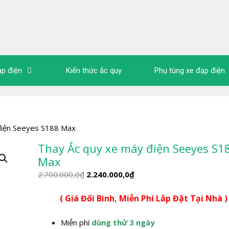
ạp điện
Kiến thức ắc quy
Phụ tùng xe đạp điện
điện Seeyes S188 Max
Thay Ắc quy xe máy điện Seeyes S1
Max
Giá
Giá
2.700.000,0
₫
2.240.000,0
₫
gốc
hiện
( Giá Đổi Bình, Miễn Phí Lắp Đặt Tại Nhà )
là:
tại
2.700.000,0₫.
là:
Miễn phí
dùng thử 3 ngày
2.240.000,0₫.