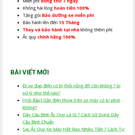
Miễn phí
dùng thử 7 ngày
Không hài lòng
hoàn tiền 100%
Tặng gói
Bảo dưỡng xe miễn phí
Bảo hành lên đến
15 Tháng
Thay và bảo hành tại nhà
không thêm phí.
Ắc quy
chính hãng 100%
.
BÀI VIẾT MỚI
Đi xe đạp điện có bị thổi nồng độ cồn không ? bị
xử lý như thế nào?
[Hỏi đáp] Gắn điện thoại trên xe máy có bị phạt
không?
Dây Câu Bình Ắc Quy Là Gì ? Cách Sử Dụng Dây
Câu Bình Chuẩn
Sạc Ắc Quy Xe Máy Hết Bao Nhiêu Tiền ? Cách Tự