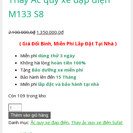
M133 S8
Giá
Giá
2.100.000,0
₫
1.350.000,0
₫
gốc
hiện
( Giá Đổi Bình, Miễn Phí Lắp Đặt Tại Nhà )
là:
tại
2.100.000,0₫.
là:
Miễn phí
dùng thử 3 ngày
1.350.000,0₫.
Không hài lòng
hoàn tiền 100%
Tặng
Bảo dưỡng xe miễn phí
Bảo hành lên đến
15 Tháng
Miến phí
lắp đặt và bảo hành tại nhà
Còn 109 trong kho
Thay
Ắc
Thêm vào giỏ hàng
quy
Danh mục:
Ắc quy xe đạp điện
,
Thay ắc quy xe điện Sufat
xe