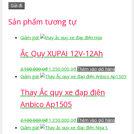
Sản phẩm tương tự
Giảm giá!
Ắc Quy XUPAI 12V-12Ah
Giá
Giá
2.100.000,0
₫
1.350.000,0
₫
Thêm vào giỏ hàng
gốc
hiện
Giảm giá!
là:
tại
Thay Ắc quy xe đạp điện
2.100.000,0₫.
là:
1.350.000,0₫.
Anbico Ap1505
Giá
Giá
2.100.000,0
₫
1.350.000,0
₫
Thêm vào giỏ hàng
gốc
hiện
Giảm giá!
là:
tại