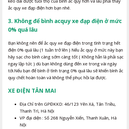
kéo dài được tuổi thọ của bình ắc quy hơn và lâu phải thay
ắc quy xe đạp điện hơn bạn nhé.
3. Không để bình acquy xe đạp điện ở mức
0% quá lâu
Bạn không nên để ắc quy xe đạp điện trong tình trạng hết
điện 0% quá lâu (1 tuần trở lên ) Nếu ắc quy ở mức này bạn
hãy sạc cho bình càng sớm càng tốt ( Không hẳn là phải sạc
ngay lập tức ) dù bạn không dùng đến xe trong vài ngày
tới.Nếu bạn để bình ở tình trạng 0% quá lâu sẽ khiến bình ắc
quy chết hoàn toàn và không thể phục hồi lại được.
XE ĐIỆN TÂN MAI
Địa Chỉ trên GPĐKKD: 46/123 Yên Xá, Tân Triều,
Thanh Trì, Hà Nội
VP đại diện : Số 268 Nguyễn Xiển, Thanh Xuân, Hà
Nội