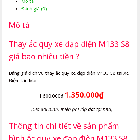
Mô tả
đạp
Đánh giá (0)
điện
M133
Mô tả
S8
số
lượng
Thay ắc quy xe đạp điện M133 S8
giá bao nhiêu tiền ?
Bảng giá dịch vụ thay ắc quy xe đạp điện M133 S8 tại Xe
Điện Tân Mai:
1.350.000₫
1.600.000₫
(Giá đổi binh, miễn phí lắp đặt tại nhà)
Thông tin chi tiết về sản phẩm
bình ắc quy xe đạp điện M133 S8