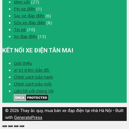
Mẹo vặt
(27)
Pin xe điện
(1)
Sạc xe đạp điện
(6)
Sửa xe đạp điện
(8)
Tin xe
(10)
Xe đạp điện
(13)
KẾT NỐI XE ĐIỆN TÂN MAI
Giới thiệu
Vị trí trêm Bản đồ
Chính sách bảo hành
Chính sách bảo mật
Liên hệ với chúng tôi
© 2026 Thay ắc quy, mua bán xe đạp điện tại nhà Hà Nội
• Built
with
GeneratePress