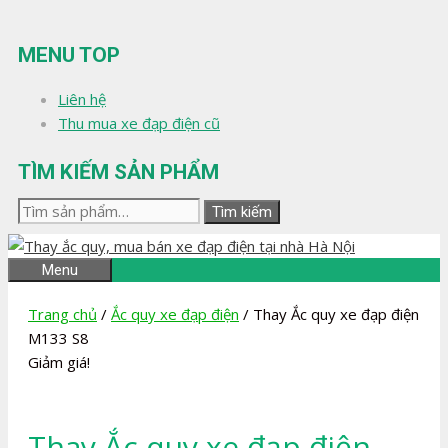
Chuyển
đến
MENU TOP
nội
dung
Liên hệ
Thu mua xe đạp điện cũ
TÌM KIẾM SẢN PHẨM
Tìm
Tìm kiếm
kiếm:
Menu
Trang chủ
/
Ắc quy xe đạp điện
/ Thay Ắc quy xe đạp điện
M133 S8
Giảm giá!
Thay Ắc quy xe đạp điện