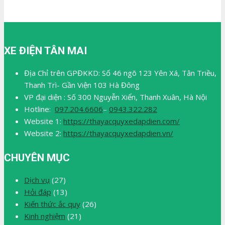
XE ĐIỆN TÂN MAI
Địa Chỉ trên GPĐKKD: Số 46 ngõ 123 Yên Xá, Tân Triều,
Thanh Trì- Gần Viện 103 Hà Đông
VP đại diện : Số 300 Nguyễn Xiển, Thanh Xuân, Hà Nội
Hotline:
097.204.6606
–
0943.322.282
Website 1:
https://thayacquyxedapdien.com/
Website 2:
https://thayacquyxedapdien.vn/
CHUYÊN MỤC
Dịch vụ
(27)
Hỏi đáp
(13)
Kiến thức ắc quy
(26)
Kinh nghiệm
(21)