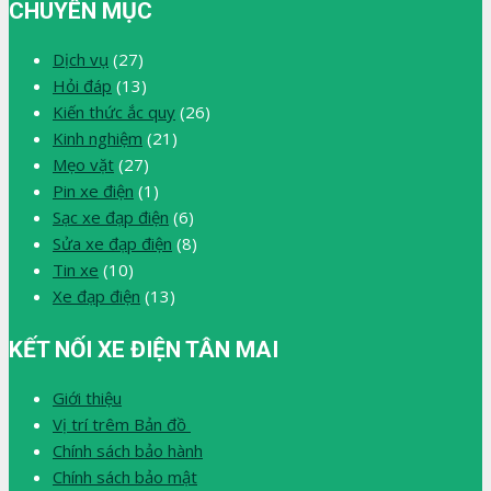
CHUYÊN MỤC
Dịch vụ
(27)
Hỏi đáp
(13)
Kiến thức ắc quy
(26)
Kinh nghiệm
(21)
Mẹo vặt
(27)
Pin xe điện
(1)
Sạc xe đạp điện
(6)
Sửa xe đạp điện
(8)
Tin xe
(10)
Xe đạp điện
(13)
KẾT NỐI XE ĐIỆN TÂN MAI
Giới thiệu
Vị trí trêm Bản đồ
Chính sách bảo hành
Chính sách bảo mật