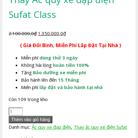
Sufat Class
Giá
Giá
2.100.000,0
₫
1.350.000,0
₫
gốc
hiện
( Giá Đổi Bình, Miễn Phí Lắp Đặt Tại Nhà )
là:
tại
2.100.000,0₫.
là:
Miễn phí
dùng thử 3 ngày
1.350.000,0₫.
Không hài lòng
hoàn tiền 100%
Tặng
Bảo dưỡng xe miễn phí
Bảo hành lên đến
15 Tháng
Miến phí
lắp đặt và bảo hành tại nhà
Còn 109 trong kho
Thay
Ắc
Thêm vào giỏ hàng
quy
Danh mục:
Ắc quy xe đạp điện
,
Thay ắc quy xe điện Sufat
xe