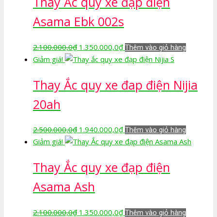
Thay Ắc quy xe đạp điện
Asama Ebk 002s
Giá
Giá
2.100.000,0
₫
1.350.000,0
₫
Thêm vào giỏ hàng
gốc
hiện
Giảm giá!
là:
tại
Thay Ắc quy xe đap điện Nijia
2.100.000,0₫.
là:
1.350.000,0₫.
20ah
Giá
Giá
2.500.000,0
₫
1.940.000,0
₫
Thêm vào giỏ hàng
gốc
hiện
Giảm giá!
là:
tại
Thay Ắc quy xe đạp điện
2.500.000,0₫.
là:
1.940.000,0₫.
Asama Ash
Giá
Giá
2.100.000,0
₫
1.350.000,0
₫
Thêm vào giỏ hàng