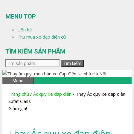
Chuyển
đến
MENU TOP
nội
dung
Liên hệ
Thu mua xe đạp điện cũ
TÌM KIẾM SẢN PHẨM
Tìm
Tìm kiếm
kiếm:
Menu
Trang chủ
/
Ắc quy xe đạp điện
/ Thay Ắc quy xe đạp điện
Sufat Class
Giảm giá!
Thay Ắc quy xe đạp điện