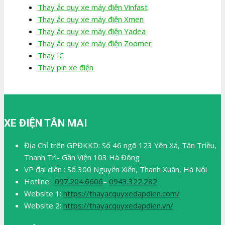
Thay ắc quy xe máy điện Vinfast
Thay ắc quy xe máy điện Xmen
Thay ắc quy xe máy điện Yadea
Thay ắc quy xe máy điện Zoomer
Thay IC
Thay pin xe điện
XE ĐIỆN TÂN MAI
Địa Chỉ trên GPĐKKD: Số 46 ngõ 123 Yên Xá, Tân Triều,
Thanh Trì- Gần Viện 103 Hà Đông
VP đại diện : Số 300 Nguyễn Xiển, Thanh Xuân, Hà Nội
Hotline:
097.204.6606
–
0943.322.282
Website 1:
https://thayacquyxedapdien.com/
Website 2:
https://thayacquyxedapdien.vn/