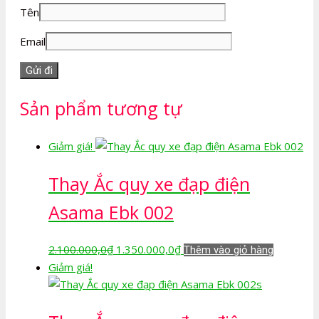
Tên
Email
Sản phẩm tương tự
Giảm giá!
Thay Ắc quy xe đạp điện
Asama Ebk 002
Giá
Giá
2.100.000,0
₫
1.350.000,0
₫
Thêm vào giỏ hàng
gốc
hiện
Giảm giá!
là:
tại
2.100.000,0₫.
là:
1.350.000,0₫.