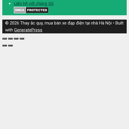
Liên hệ với chúng tôi
© 2026 Thay ắc quy, mua bán xe đạp điện tại nhà Hà Nội
• Built
with
GeneratePress