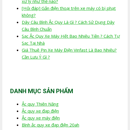
xử lý như thế nào?
[Hỏi đáp] Gắn điện thoại trên xe máy có bị phạt
không?
Dây Câu Bình Ắc Quy Là Gì ? Cách Sử Dụng Dây
Câu Bình Chuẩn
Sạc Ắc Quy Xe Máy Hết Bao Nhiêu Tiền ? Cách Tự
Sạc Tại Nhà
Giá Thuê Pin Xe Máy Điện Vinfast Là Bao Nhiêu?
Cần Lưu Ý Gì ?
DANH MỤC SẢN PHẨM
Ắc quy Thiên Năng
Ắc quy xe đạp điện
Ắc quy xe máy điện
Bình ắc quy xe đạp điện 20ah