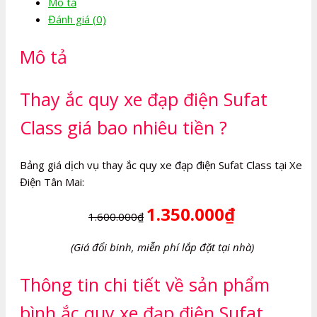
Mô tả
đạp
Đánh giá (0)
điện
Sufat
Mô tả
Class
số
lượng
Thay ắc quy xe đạp điện Sufat
Class giá bao nhiêu tiền ?
Bảng giá dịch vụ thay ắc quy xe đạp điện Sufat Class tại Xe
Điện Tân Mai:
1.350.000₫
1.600.000₫
(Giá đổi binh, miễn phí lắp đặt tại nhà)
Thông tin chi tiết về sản phẩm
bình ắc quy xe đạp điện Sufat