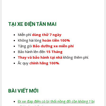
gốc
hiện
là:
tại
2.100.000,0₫.
là:
1.350.000,0₫.
TẠI XE ĐIỆN TÂN MAI
Miễn phí
dùng thử 7 ngày
Không hài lòng
hoàn tiền 100%
Tặng gói
Bảo dưỡng xe miễn phí
Bảo hành lên đến
15 Tháng
Thay và bảo hành tại nhà
không thêm phí.
Ắc quy
chính hãng 100%
.
BÀI VIẾT MỚI
Đi xe đạp điện có bị thổi nồng độ cồn không ? bị