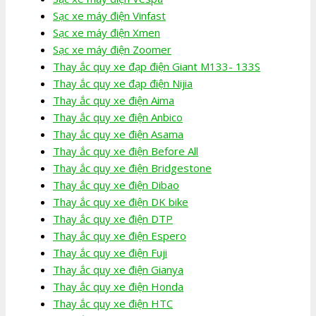
Sạc xe máy điện Vinfast
Sạc xe máy điện Xmen
Sạc xe máy điện Zoomer
Thay ắc quy xe đạp điện Giant M133- 133S
Thay ắc quy xe đạp điện Nijia
Thay ắc quy xe điện Aima
Thay ắc quy xe điện Anbico
Thay ắc quy xe điện Asama
Thay ắc quy xe điện Before All
Thay ắc quy xe điện Bridgestone
Thay ắc quy xe điện Dibao
Thay ắc quy xe điện DK bike
Thay ắc quy xe điện DTP
Thay ắc quy xe điện Espero
Thay ắc quy xe điện Fuji
Thay ắc quy xe điện Gianya
Thay ắc quy xe điện Honda
Thay ắc quy xe điện HTC