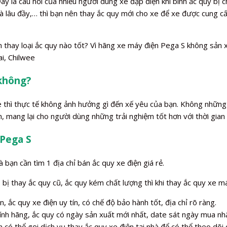
y là câu hỏi của nhiều người dùng xe đạp điện khi bình ắc quy bị ch
 và lâu đầy,… thì bạn nên thay ắc quy mới cho xe để xe được cung
n thay loại ắc quy nào tốt? Vì hãng xe máy điện Pega S không sản
ai, Chilwee
 không?
xe thì thực tế không ảnh hưởng gì đến xế yêu của bạn. Không những
, mang lại cho người dùng những trải nghiệm tốt hơn với thời gian
 Pega S
 bạn cần tìm 1 địa chỉ bán ắc quy xe điện giá rẻ.
ị thay ắc quy cũ, ắc quy kém chất lượng thì khi thay ắc quy xe má
, ắc quy xe điện uy tín, có chế độ bảo hành tốt, địa chỉ rõ ràng.
ính hãng, ắc quy có ngày sản xuất mới nhất, date sát ngày mua nhấ
 có thể gọi dịch vụ thay ắc quy xe điện tại nhà để có thể theo dõi q