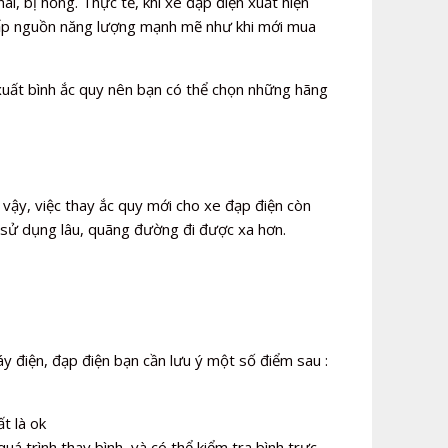
ai, bị hỏng. Thực tế, khi xe đạp điện xuất hiện
 cấp nguồn năng lượng mạnh mẽ như khi mới mua
 xuất bình ắc quy nên bạn có thể chọn những hãng
 vậy, việc thay ắc quy mới cho xe đạp điện còn
 sử dụng lâu, quãng đường đi được xa hơn.
y điện, đạp điện bạn cần lưu ý một số điểm sau :
t là ok
uá trình thay bình, và có thể kiểm tra bình trực