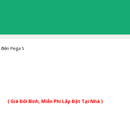
 điện Pega S
( Giá Đổi Bình, Miễn Phí Lắp Đặt Tại Nhà )