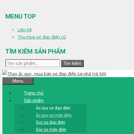
Chuyển
đến
MENU TOP
nội
dung
Liên hệ
Thu mua xe đạp điện cũ
TÌM KIẾM SẢN PHẨM
Tìm
Tìm kiếm
kiếm:
Menu
Trang chủ
Sản phẩm
Ắc quy xe đạp điện
Ắc quy xe máy điện
Sạc xe đạp điện
Sạc xe máy điện