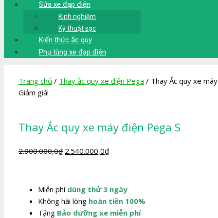
Sửa xe đạp điện
Kinh nghiệm
Kỹ thuật sạc
Kiến thức ắc quy
Phụ tùng xe đạp điện
Trang chủ
/
Thay ắc quy xe điện Pega
/ Thay Ắc quy xe máy
Giảm giá!
Thay Ắc quy xe máy điện Pega S
Giá
Giá
2.900.000,0
₫
2.540.000,0
₫
gốc
hiện
là:
tại
2.900.000,0₫.
là:
Miễn phí
dùng thử 3 ngày
2.540.000,0₫.
Không hài lòng
hoàn tiền 100%
Tặng
Bảo dưỡng xe miễn phí