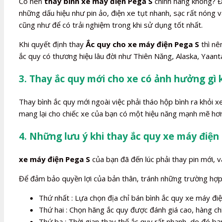
Có nên
thay bình xe máy điện Pega S
chính hãng không? Đâ
những dấu hiệu như pin ảo, điện xe tụt nhanh, sạc rất nóng
cũng như để có trải nghiệm trong khi sử dụng tốt nhất.
Khi quyết định thay
Ắc quy cho xe máy điện Pega S
thì nê
ắc quy có thương hiệu lâu đời như Thiên Năng, Alaska, Yaant
3. Thay ắc quy mới cho xe có ảnh hưởng gì
Thay bình ắc quy mới ngoài việc phải tháo hộp bình ra khỏi 
mang lại cho chiếc xe của bạn có một hiệu năng mạnh mẽ hơn
4. Những lưu ý khi thay ắc quy xe máy điện
xe máy điện Pega S
của bạn đã đến lúc phải thay pin mới, và
Để đảm bảo quyền lợi của bản thân, tránh những trường hợp b
Thứ nhất : Lựa chọn địa chỉ bán bình ắc quy xe máy điện
Thứ hai : Chọn hãng ắc quy được đánh giá cao, hàng ch
Thứ ba : Thời gian thay thế ắc quy rất nhanh, do đó bạn