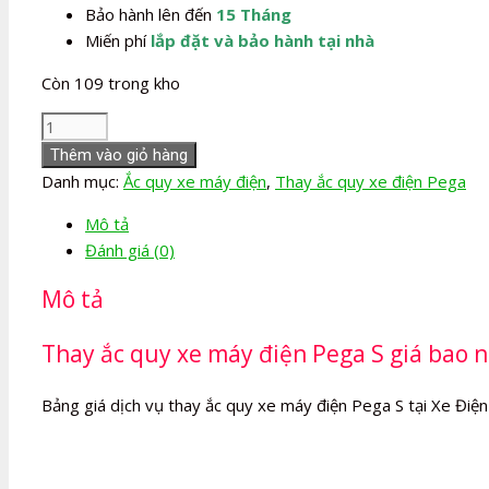
Bảo hành lên đến
15 Tháng
Miến phí
lắp đặt và bảo hành tại nhà
Còn 109 trong kho
Thay
Ắc
Thêm vào giỏ hàng
quy
Danh mục:
Ắc quy xe máy điện
,
Thay ắc quy xe điện Pega
xe
Mô tả
máy
Đánh giá (0)
điện
Pega
Mô tả
S
số
Thay ắc quy xe máy điện Pega S giá bao n
lượng
Bảng giá dịch vụ thay ắc quy xe máy điện Pega S tại Xe Điện