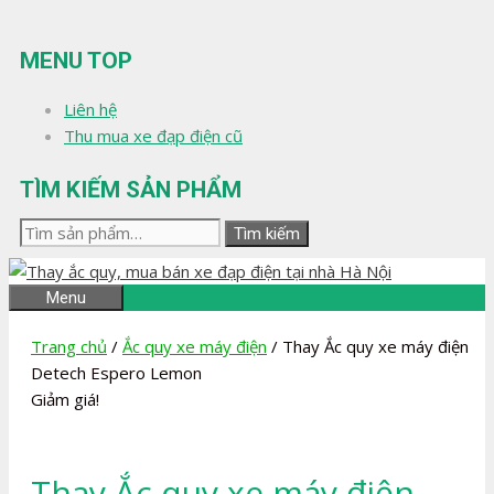
Chuyển
đến
MENU TOP
nội
dung
Liên hệ
Thu mua xe đạp điện cũ
TÌM KIẾM SẢN PHẨM
Tìm
Tìm kiếm
kiếm:
Menu
Trang chủ
/
Ắc quy xe máy điện
/ Thay Ắc quy xe máy điện
Detech Espero Lemon
Giảm giá!
Thay Ắc quy xe máy điện