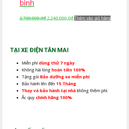
bình
Giá
Giá
2.700.000,0
₫
2.240.000,0
₫
Thêm vào giỏ hàng
gốc
hiện
là:
tại
2.700.000,0₫.
là:
2.240.000,0₫.
TẠI XE ĐIỆN TÂN MAI
Miễn phí
dùng thử 7 ngày
Không hài lòng
hoàn tiền 100%
Tặng gói
Bảo dưỡng xe miễn phí
Bảo hành lên đến
15 Tháng
Thay và bảo hành tại nhà
không thêm phí.
Ắc quy
chính hãng 100%
.