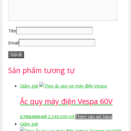
Tên
Email
Sản phẩm tương tự
Giảm giá!
Ắc quy máy điện Vespa 60V
Giá
Giá
2.700.000,0
₫
2.240.000,0
₫
Thêm vào giỏ hàng
gốc
hiện
Giảm giá!
là:
tại