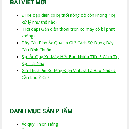
BÀI VIẾT MỚI
Đi xe đạp điện có bị thổi nồng độ cồn không ? bị
xử lý như thế nào?
[Hỏi đáp] Gắn điện thoại trên xe máy có bị phạt
không?
Dây Câu Bình Ắc Quy Là Gì ? Cách Sử Dụng Dây
Câu Bình Chuẩn
Sạc Ắc Quy Xe Máy Hết Bao Nhiêu Tiền ? Cách Tự
Sạc Tại Nhà
Giá Thuê Pin Xe Máy Điện Vinfast Là Bao Nhiêu?
Cần Lưu Ý Gì ?
DANH MỤC SẢN PHẨM
Ắc quy Thiên Năng