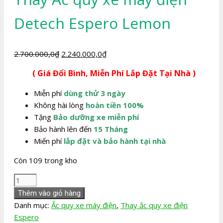
Detech Espero Lemon
Giá
Giá
2.700.000,0
₫
2.240.000,0
₫
gốc
hiện
( Giá Đổi Bình, Miễn Phí Lắp Đặt Tại Nhà )
là:
tại
2.700.000,0₫.
là:
Miễn phí
dùng thử 3 ngày
2.240.000,0₫.
Không hài lòng
hoàn tiền 100%
Tặng
Bảo dưỡng xe miễn phí
Bảo hành lên đến
15 Tháng
Miến phí
lắp đặt và bảo hành tại nhà
Còn 109 trong kho
Thay
Ắc
Thêm vào giỏ hàng
quy
Danh mục:
Ắc quy xe máy điện
,
Thay ắc quy xe điện
xe
Espero