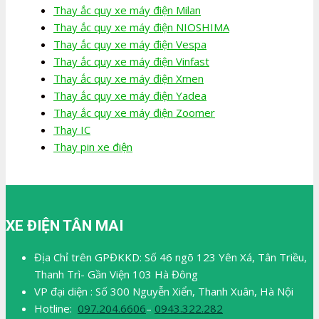
Thay ắc quy xe máy điện Milan
Thay ắc quy xe máy điện NIOSHIMA
Thay ắc quy xe máy điện Vespa
Thay ắc quy xe máy điện Vinfast
Thay ắc quy xe máy điện Xmen
Thay ắc quy xe máy điện Yadea
Thay ắc quy xe máy điện Zoomer
Thay IC
Thay pin xe điện
XE ĐIỆN TÂN MAI
Địa Chỉ trên GPĐKKD: Số 46 ngõ 123 Yên Xá, Tân Triều,
Thanh Trì- Gần Viện 103 Hà Đông
VP đại diện : Số 300 Nguyễn Xiển, Thanh Xuân, Hà Nội
Hotline:
097.204.6606
–
0943.322.282