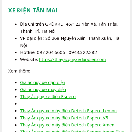
XE ĐIỆN TÂN MAI
Địa Chỉ trên GPĐKKD: 46/123 Yên Xá, Tân Triều,
Thanh Trì, Hà Nội
VP đại diện : Số 268 Nguyễn Xiển, Thanh Xuân, Hà
Nội
Hotline: 097.204.6606– 0943.322.282
Website:
https://thayacquyxedapdien.com
Xem thêm:
Giá ắc quy xe đạp điện
Giá ắc quy xe máy điện
Thay ắc quy xe điện Espero
Thay Ắc quy xe máy điện Detech Espero Lemon
Thay Ắc quy xe máy điện Detech Espero V5
Thay Ắc quy xe máy điện Detech Espero Xmen
Thay Ắc quy xe máy điện Detech Espero Xmen Plus