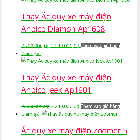
2.700.000,0₫.
là:
Thay Ắc quy xe máy điện
2.240.000,0₫.
Anbico Diamon Ap1608
Giá
Giá
2.700.000,0
₫
2.240.000,0
₫
Thêm vào giỏ hàng
gốc
hiện
Giảm giá!
là:
tại
2.700.000,0₫.
là:
Thay Ắc quy xe máy điện
2.240.000,0₫.
Anbico Jeek Ap1901
Giá
Giá
2.700.000,0
₫
2.240.000,0
₫
Thêm vào giỏ hàng
gốc
hiện
Giảm giá!
là:
tại
Ắc quy xe máy điện Zoomer 5
2.700.000,0₫.
là:
2.240.000,0₫.