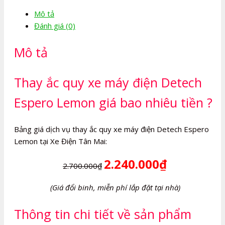
máy
Mô tả
điện
Đánh giá (0)
Detech
Espero
Mô tả
Lemon
số
lượng
Thay ắc quy xe máy điện Detech
Espero Lemon giá bao nhiêu tiền ?
Bảng giá dịch vụ thay ắc quy xe máy điện Detech Espero
Lemon tại Xe Điện Tân Mai:
2.240.000₫
2.700.000₫
(Giá đổi binh, miễn phí lắp đặt tại nhà)
Thông tin chi tiết về sản phẩm