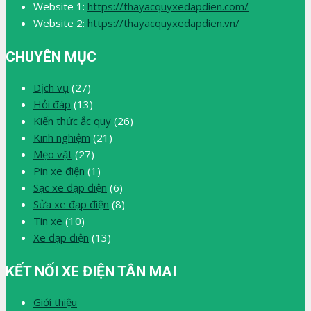
Website 1:
https://thayacquyxedapdien.com/
Website 2:
https://thayacquyxedapdien.vn/
CHUYÊN MỤC
Dịch vụ
(27)
Hỏi đáp
(13)
Kiến thức ắc quy
(26)
Kinh nghiệm
(21)
Mẹo vặt
(27)
Pin xe điện
(1)
Sạc xe đạp điện
(6)
Sửa xe đạp điện
(8)
Tin xe
(10)
Xe đạp điện
(13)
KẾT NỐI XE ĐIỆN TÂN MAI
Giới thiệu