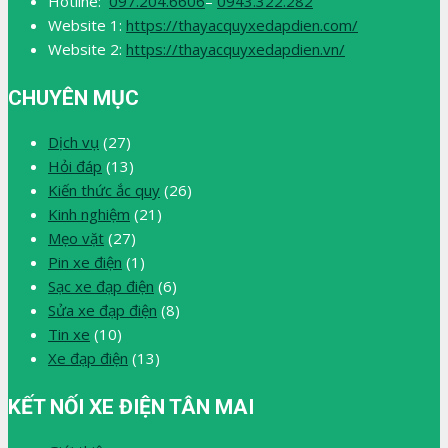
Hotline:
097.204.6606
–
0943.322.282
Website 1:
https://thayacquyxedapdien.com/
Website 2:
https://thayacquyxedapdien.vn/
CHUYÊN MỤC
Dịch vụ
(27)
Hỏi đáp
(13)
Kiến thức ắc quy
(26)
Kinh nghiệm
(21)
Mẹo vặt
(27)
Pin xe điện
(1)
Sạc xe đạp điện
(6)
Sửa xe đạp điện
(8)
Tin xe
(10)
Xe đạp điện
(13)
KẾT NỐI XE ĐIỆN TÂN MAI