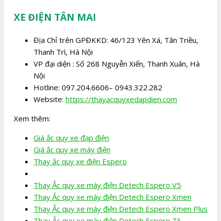
XE ĐIỆN TÂN MAI
Địa Chỉ trên GPĐKKD: 46/123 Yên Xá, Tân Triều,
Thanh Trì, Hà Nội
VP đại diện : Số 268 Nguyễn Xiển, Thanh Xuân, Hà
Nội
Hotline: 097.204.6606– 0943.322.282
Website:
https://thayacquyxedapdien.com
Xem thêm:
Giá ắc quy xe đạp điện
Giá ắc quy xe máy điện
Thay ắc quy xe điện Espero
Thay Ắc quy xe máy điện Detech Espero V5
Thay Ắc quy xe máy điện Detech Espero Xmen
Thay Ắc quy xe máy điện Detech Espero Xmen Plus
Thay Ắc quy xe máy điện Detech Espero Z3