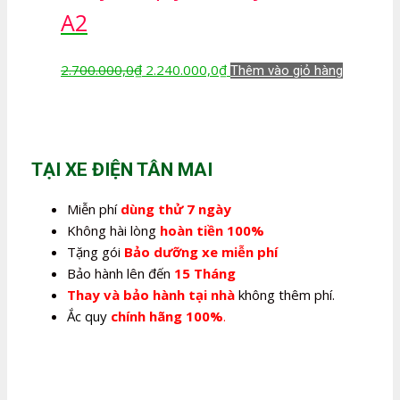
2.240.000,0₫.
A2
Giá
Giá
2.700.000,0
₫
2.240.000,0
₫
Thêm vào giỏ hàng
gốc
hiện
là:
tại
2.700.000,0₫.
là:
2.240.000,0₫.
TẠI XE ĐIỆN TÂN MAI
Miễn phí
dùng thử 7 ngày
Không hài lòng
hoàn tiền 100%
Tặng gói
Bảo dưỡng xe miễn phí
Bảo hành lên đến
15 Tháng
Thay và bảo hành tại nhà
không thêm phí.
Ắc quy
chính hãng 100%
.