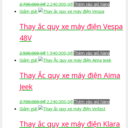
Giá
Giá
2.700.000,0
₫
2.240.000,0
₫
Thêm vào giỏ hàng
gốc
hiện
Giảm giá!
là:
tại
Thay ắc quy xe máy điện Vespa
2.700.000,0₫.
là:
2.240.000,0₫.
48V
Giá
Giá
2.500.000,0
₫
1.940.000,0
₫
Thêm vào giỏ hàng
gốc
hiện
Giảm giá!
là:
tại
Thay Ắc quy xe máy điện Aima
2.500.000,0₫.
là:
1.940.000,0₫.
Jeek
Giá
Giá
2.700.000,0
₫
2.240.000,0
₫
Thêm vào giỏ hàng
gốc
hiện
Giảm giá!
là:
tại
Thay ắc quy xe máy điện Klara
2.700.000,0₫.
là: