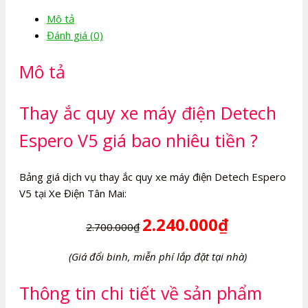
máy
Mô tả
điện
Đánh giá (0)
Detech
Espero
Mô tả
V5
số
lượng
Thay ắc quy xe máy điện Detech
Espero V5 giá bao nhiêu tiền ?
Bảng giá dịch vụ thay ắc quy xe máy điện Detech Espero
V5 tại Xe Điện Tân Mai:
2.240.000₫
2.700.000₫
(Giá đổi binh, miễn phí lắp đặt tại nhà)
Thông tin chi tiết về sản phẩm