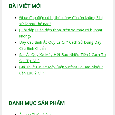
BÀI VIẾT MỚI
Đi xe đạp điện có bị thổi nồng độ cồn không ? bị
xử lý như thế nào?
[Hỏi đáp] Gắn điện thoại trên xe máy có bị phạt
không?
Dây Câu Bình Ắc Quy Là Gì ? Cách Sử Dụng Dây
Câu Bình Chuẩn
Sạc Ắc Quy Xe Máy Hết Bao Nhiêu Tiền ? Cách Tự
Sạc Tại Nhà
Giá Thuê Pin Xe Máy Điện Vinfast Là Bao Nhiêu?
Cần Lưu Ý Gì ?
DANH MỤC SẢN PHẨM
Ắc quy Thiên Năng