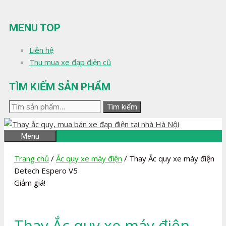
Chuyển
đến
MENU TOP
nội
dung
Liên hệ
Thu mua xe đạp điện cũ
TÌM KIẾM SẢN PHẨM
Tìm
Tìm kiếm
kiếm:
Menu
Trang chủ
/
Ắc quy xe máy điện
/ Thay Ắc quy xe máy điện
Detech Espero V5
Giảm giá!
Thay Ắc quy xe máy điện