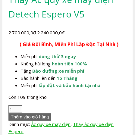
Detech Espero V5
Giá
Giá
2.700.000,0
₫
2.240.000,0
₫
gốc
hiện
( Giá Đổi Bình, Miễn Phí Lắp Đặt Tại Nhà )
là:
tại
2.700.000,0₫.
là:
Miễn phí
dùng thử 3 ngày
2.240.000,0₫.
Không hài lòng
hoàn tiền 100%
Tặng
Bảo dưỡng xe miễn phí
Bảo hành lên đến
15 Tháng
Miến phí
lắp đặt và bảo hành tại nhà
Còn 109 trong kho
Thay
Ắc
Thêm vào giỏ hàng
quy
Danh mục:
Ắc quy xe máy điện
,
Thay ắc quy xe điện
xe
Espero