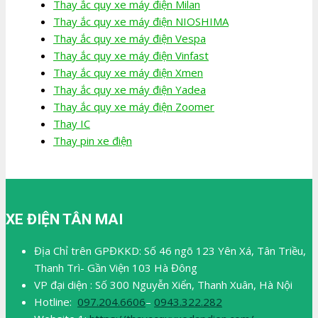
Thay ắc quy xe máy điện Milan
Thay ắc quy xe máy điện NIOSHIMA
Thay ắc quy xe máy điện Vespa
Thay ắc quy xe máy điện Vinfast
Thay ắc quy xe máy điện Xmen
Thay ắc quy xe máy điện Yadea
Thay ắc quy xe máy điện Zoomer
Thay IC
Thay pin xe điện
XE ĐIỆN TÂN MAI
Địa Chỉ trên GPĐKKD: Số 46 ngõ 123 Yên Xá, Tân Triều,
Thanh Trì- Gần Viện 103 Hà Đông
VP đại diện : Số 300 Nguyễn Xiển, Thanh Xuân, Hà Nội
Hotline:
097.204.6606
–
0943.322.282