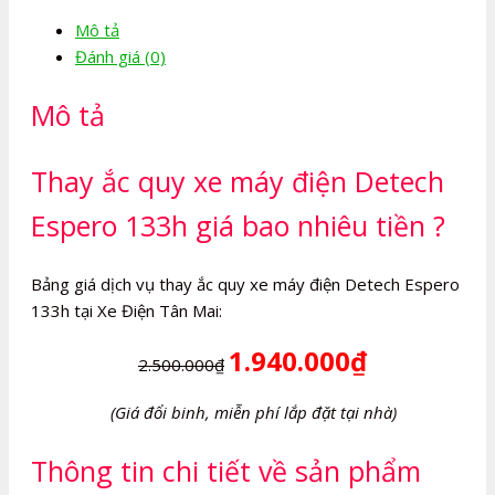
máy
Mô tả
điện
Đánh giá (0)
Detech
Espero
Mô tả
133h
số
lượng
Thay ắc quy xe máy điện Detech
Espero 133h giá bao nhiêu tiền ?
Bảng giá dịch vụ thay ắc quy xe máy điện Detech Espero
133h tại Xe Điện Tân Mai:
1.940.000₫
2.500.000₫
(Giá đổi binh, miễn phí lắp đặt tại nhà)
Thông tin chi tiết về sản phẩm