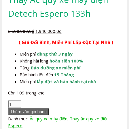
Detech Espero 133h
Giá
Giá
2.500.000,0
₫
1.940.000,0
₫
gốc
hiện
( Giá Đổi Bình, Miễn Phí Lắp Đặt Tại Nhà )
là:
tại
2.500.000,0₫.
là:
Miễn phí
dùng thử 3 ngày
1.940.000,0₫.
Không hài lòng
hoàn tiền 100%
Tặng
Bảo dưỡng xe miễn phí
Bảo hành lên đến
15 Tháng
Miến phí
lắp đặt và bảo hành tại nhà
Còn 109 trong kho
Thay
Ắc
Thêm vào giỏ hàng
quy
Danh mục:
Ắc quy xe máy điện
,
Thay ắc quy xe điện
xe
Espero