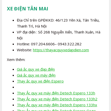
XE ĐIỆN TÂN MAI
Địa Chỉ trên GPĐKKD: 46/123 Yên Xá, Tân Triều,
Thanh Trì, Hà Nội
VP đại diện : Số 268 Nguyễn Xiển, Thanh Xuân, Hà
Nội
Hotline: 097.204.6606– 0943.322.282
Website:
https://thayacquyxedapdien.com
Xem thêm:
Giá ắc quy xe đạp điện
Giá ắc quy xe máy điện
Thay ắc quy xe điện Espero
Thay Ắc quy xe máy điện Detech Espero 133h
Thay Ắc quy xe máy điện Detech Espero 133h2
Thay Ắc quy xe máy điện Detech Espero 133hx
Thay Ắc quy xe máy điện Detech Espero Gogo