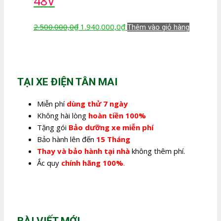
48V
Giá
Giá
2.500.000,0
₫
1.940.000,0
₫
Thêm vào giỏ hàng
gốc
hiện
là:
tại
2.500.000,0₫.
là:
1.940.000,0₫.
TẠI XE ĐIỆN TÂN MAI
Miễn phí
dùng thử 7 ngày
Không hài lòng
hoàn tiền 100%
Tặng gói
Bảo dưỡng xe miễn phí
Bảo hành lên đến
15 Tháng
Thay và bảo hành tại nhà
không thêm phí.
Ắc quy
chính hãng 100%
.
BÀI VIẾT MỚI