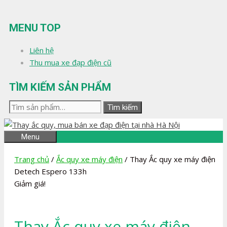
Chuyển
đến
MENU TOP
nội
dung
Liên hệ
Thu mua xe đạp điện cũ
TÌM KIẾM SẢN PHẨM
Tìm
Tìm kiếm
kiếm:
Menu
Trang chủ
/
Ắc quy xe máy điện
/ Thay Ắc quy xe máy điện
Detech Espero 133h
Giảm giá!
Thay Ắc quy xe máy điện