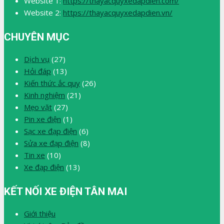
Website 1:
https://thayacquyxedapdien.com/
Website 2:
https://thayacquyxedapdien.vn/
CHUYÊN MỤC
Dịch vụ
(27)
Hỏi đáp
(13)
Kiến thức ắc quy
(26)
Kinh nghiệm
(21)
Mẹo vặt
(27)
Pin xe điện
(1)
Sạc xe đạp điện
(6)
Sửa xe đạp điện
(8)
Tin xe
(10)
Xe đạp điện
(13)
KẾT NỐI XE ĐIỆN TÂN MAI
Giới thiệu