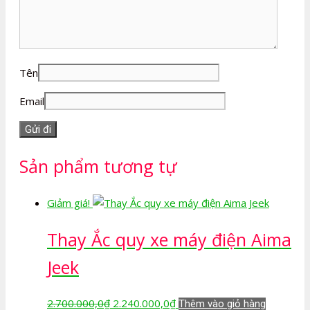
Tên
Email
Sản phẩm tương tự
Giảm giá!
Thay Ắc quy xe máy điện Aima
Jeek
Giá
Giá
2.700.000,0
₫
2.240.000,0
₫
Thêm vào giỏ hàng