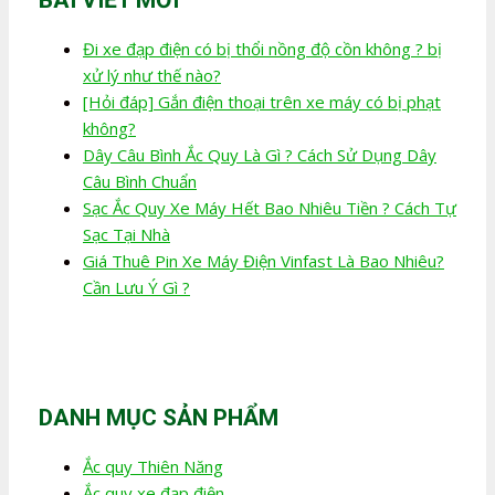
Đi xe đạp điện có bị thổi nồng độ cồn không ? bị
xử lý như thế nào?
[Hỏi đáp] Gắn điện thoại trên xe máy có bị phạt
không?
Dây Câu Bình Ắc Quy Là Gì ? Cách Sử Dụng Dây
Câu Bình Chuẩn
Sạc Ắc Quy Xe Máy Hết Bao Nhiêu Tiền ? Cách Tự
Sạc Tại Nhà
Giá Thuê Pin Xe Máy Điện Vinfast Là Bao Nhiêu?
Cần Lưu Ý Gì ?
DANH MỤC SẢN PHẨM
Ắc quy Thiên Năng
Ắc quy xe đạp điện