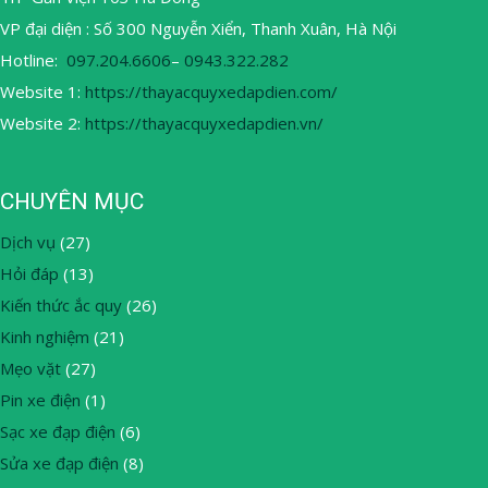
VP đại diện : Số 300 Nguyễn Xiển, Thanh Xuân, Hà Nội
Hotline:
097.204.6606
–
0943.322.282
Website 1:
https://thayacquyxedapdien.com/
Website 2:
https://thayacquyxedapdien.vn/
CHUYÊN MỤC
Dịch vụ
(27)
Hỏi đáp
(13)
Kiến thức ắc quy
(26)
Kinh nghiệm
(21)
Mẹo vặt
(27)
Pin xe điện
(1)
Sạc xe đạp điện
(6)
Sửa xe đạp điện
(8)