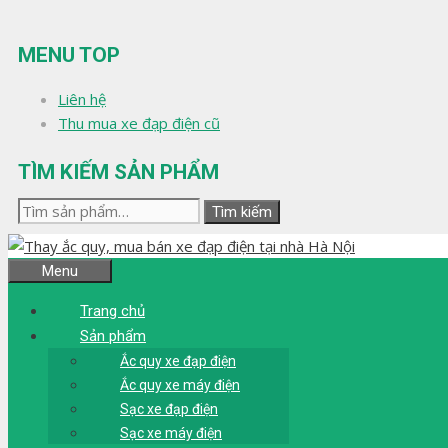
Chuyển
đến
MENU TOP
nội
dung
Liên hệ
Thu mua xe đạp điện cũ
TÌM KIẾM SẢN PHẨM
Tìm
Tìm kiếm
kiếm:
Menu
Trang chủ
Sản phẩm
Ắc quy xe đạp điện
Ắc quy xe máy điện
Sạc xe đạp điện
Sạc xe máy điện