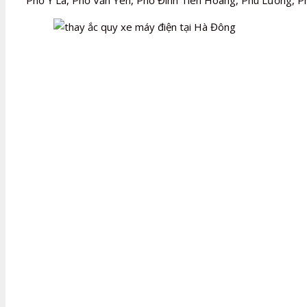
Phố Ỷ La, Phố Văn Yên, Phố Đinh Tiên Hoàng, Phú Lương, P