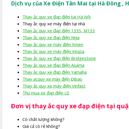
Dịch vụ của Xe Điện Tân Mai tại Hà Đông , 
Thay ắc quy xe đạp điện tại Hà Nội
Thay ắc quy xe máy điện tại nhà
Thay ắc quy xe đạp điện 133S, M133
Thay ắc quy xe đạp điện Nijia
Thay ắc quy xe máy điện Xmen
Thay ắc quy xe máy điện Vespa
Thay ắc quy xe đạp điện Bridgestone
Thay ắc quy xe đạp điện Asama
Thay ắc quy xe đạp điện Yamaha
Thay acquy xe máy điện Dibao
Thay ắc quy xe máy điện Vinfast
Thu mua xe đạp điện cũ
Đơn vị thay ắc quy xe đạp điện tại qu
Có chất lượng không?
Giá cả có rẻ không?