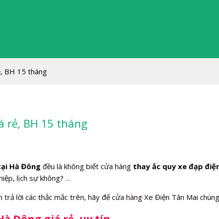
ẻ, BH 15 tháng
á rẻ, BH 15 tháng
tại Hà Đông
đều là không biết cửa hàng
thay ắc quy xe đạp điệ
iệp, lịch sự không? …
rả lời các thắc mắc trên, hãy để cửa hàng Xe Điện Tân Mai chúng tô
à Đông giá rẻ, uy tín