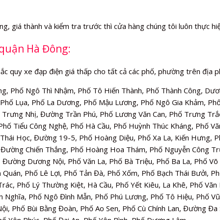
ượng, giá thành và kiểm tra trước thì cửa hàng chúng tôi luôn thực h
à quận Hà Đông:
ắc quy xe đạp điện giá thấp cho tất cả các phố, phường trên địa 
g, Phố Ngô Thì Nhậm, Phố Tô Hiến Thành, Phố Thành Công, Dươn
, Phố Lụa, Phố La Dương, Phố Mậu Lương, Phố Ngô Gia Khảm, Ph
ố Trưng Nhị, Đường Trần Phú, Phố Lương Văn Can, Phố Trưng Trắ
Phố Tiểu Công Nghệ, Phố Hà Cầu, Phố Huỳnh Thúc Kháng, Phố Vă
Thái Học, Đường 19-5, Phố Hoàng Diệu, Phố Xa La, Kiến Hưng, 
, Đường Chiến Thắng, Phố Hoàng Hoa Thám, Phố Nguyễn Công Tr
nh, Đường Dương Nội, Phố Văn La, Phố Bà Triệu, Phố Ba La, Phố 
 Quán, Phố Lê Lợi, Phố Tản Đà, Phố Xốm, Phố Bạch Thái Bưởi, P
rác, Phố Lý Thường Kiệt, Hà Cầu, Phố Yết Kiêu, La Khê, Phố Văn
ên Nghĩa, Phố Ngô Đình Mẫn, Phố Phú Lương, Phố Tô Hiệu, Phố V
 Phố Bùi Bằng Đoàn, Phố Ao Sen, Phố Cù Chính Lan, Đường Đa Sĩ